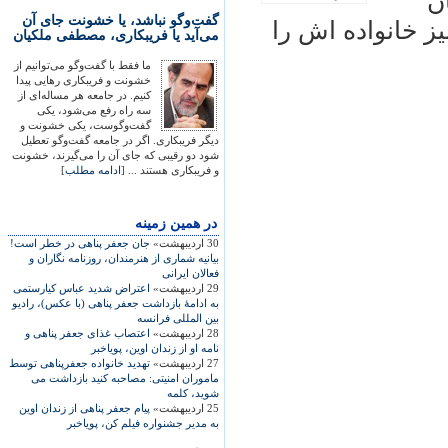
ن
گفت‌وگو نباشد، یا خشونت جای آن
ز خانواده اش را
می‌آید یا فریبکاری، مصطفی ملکیان
ما فقط با گفت‌وگو می‌توانیم از
خشونت و فریبکاری رهایی پیدا
کنیم. در جامعه هر مساله‌ای از
سه راه رفع می‌شود، یکی
گفت‌وگوست، یکی خشونت و
دیگر فریبکاری. اگر در جامعه گفت‌وگو تعطیل
شود دو رقیبی که جای آن را می‌گیرند، خشونت
و فریبکاری هستند ... [
ادامه مطلب
]
در همين زمينه
30 اردیبهشت»
جان جعفر پناهی در خطر است!
بيانيه شماری از هنرمندان، روزنامه نگاران و
فعالان ايرانی
29 اردیبهشت»
اعتراض شديد عباس کيارستمی
به ادامۀ بازداشت جعفر پناهی (با عکس)، راديو
بين المللی فرانسه
28 اردیبهشت»
اعتصاب غذای جعفر پناهی و
نامه او از زندان اوين، پوياخبر
27 اردیبهشت»
تهديد خانواده جعفرپناهی توسط
ماموران امنيتی: مصاحبه کنيد بازداشت می
شويد، کلمه
25 اردیبهشت»
پيام جعفر پناهی از زندان اوين
به مدير جشنواره فيلم کن، پوياخبر