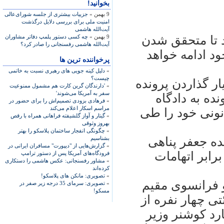
بخوانید!
9 بهمن »
جزییات بیشتری از جلسه شورای‌عالی
امنیت ملی برای بررسی دلایل درگذشت
آیت‌الله هاشمی
د تا متحقق شدن
9 بهمن »
چه کسی دستور پلمپ دفاتر مشاوران
آیت‌الله هاشمی رفسنجانی را صادر کرد؟
 ادامه خواهد
پرخواننده ترین ها
»
دلیل کینه جویی های رهبری نسبت به خاتمی
چیست؟
ر گذاردن پرونده
»
'دارندگان گرین کارت هم مشمول ممنوعیت
سفر به آمریکا می‌شوند'
ده به دادگاه
»
فرهادی بزودی تصمیم‌اش را برای حضور در
مراسم اسکار اعلام می‌کند
نونی خود را طی
»
گیتار و آواز گلشیفته فراهانی همراه با رقص
بهروز وثوقی
»
چگونگی انفجار ساختمان پلاسکو را بهتر
نده جعفر پناهی
بشناسیم
»
گزارش‌هایی از "دیپورت" مسافران ایرانی در
رابر اتهامات
فرودگاه‌های آمریکا پس از دستور ترامپ
»
مشاور رفسنجانی: عکس هاشمی را دستکاری
کرده‌اند
»
تصویری: مانکن های پلاسکو!
و فرانسوی مقيم
»
تصویری: سرمای 35 درجه زیر صفر در
مسکو!
ی چهار نفره از
رد کوشنر وزير