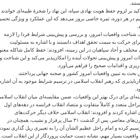
تند.
أکيد بر لزوم حفظ هويت نهادی سپاه، اين نهاد را شجرۀ طيبه‌ای خواندند 
م در هر دوره، ثمره خاصی بروز می‌دهد که اين عملکرد و ويژگی تحسي
.
، شناخت واقعيات امروز، و بررسی و پيش‌بينی شرايط فردا را لازمه
رای حرکت به سمت تحقق اهداف دانستند و با اشاره به مسئوليت
 مختلف و آحاد سپاهيان در اين زمينه، افزودند: حفظ کامل شاکله معن
امروز و پيش‌بينی تحولات آينده را امکان‌پذير می‌کند و اين شناخت و
‌ريزی و اقدامات صحيح را فراهم می‌آورد.
ن بحث به تبيين واقعيات امروز کشور و صحنه جهانی پرداختند.
رناپذيری که رهبر انقلاب اسلامی در ترسيم شرايط موجود به آن اشاره
د.
ه‌ای برای درک بهتر اين واقعيات، ضمن مقايسه‌ای ميان انقلاب اسلامی
راحل متعدد و کاملاً متفاوت و متضاد انقلاب فرانسه در دهه‌های اول
اشاره کردند و افزودند: انقلاب اسلامی خلاف ديگر حرکت‌های
سياسی‌ـ‌اجتماعی قرن‌های معاصر، پس از گذشت ۳۱ سال پرفراز و نشيب، همچنان در
يم کرده و امام راحل عظيم الشأن آن را به تعبيری ريل گذاری نمودن
واقعيت بسيار مهم، نشانه دست حمايت پروردگار از اين انقلاب است.