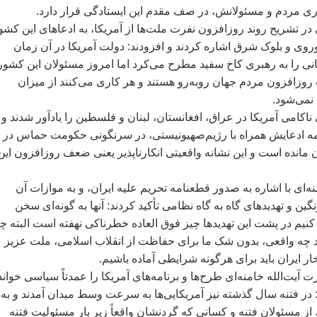
اری مردم و مسئولانش، در صف مقدم اين ايستادگی قرار دارد.
 در تشريح روند روزافزون نفرت ملت‌ها از آمريکا، به ادعاهای اين کشو
ی و بلوک شرق اشاره کردند و افزودند: دولت آمريکا در آن زمان
نی را به رهبری کاخ سفيد مطرح می‌کرد اما امروز مسئولان اين کشور 
وزافزون مردم جهان روبه‌رو هستند و هر کاری می‌کنند از ميزان
 نمی‌شود.
ناکامی آمريکا در عراق، افغانستان، لبنان و فلسطين را يادآور شدند و
 همه ادعايش همراه با رژيم‌صهيونيستی، در سرنگونی حکومت حماس در
ان مانده است و اين نشانه واقعيتی انکارناپذير يعنی ضعف روزافزون اين
‌ای با اشاره به صدور قطعنامه تحريم عليه ايران، و به موازات آن
ين و تهديدهای گاه به گاه نظامی تأکيد کردند: آنها به گونه‌ای سخن
کنيم در پشت اين تهديدها چيز فوق العاده خطرناکی نهفته است البته چ
د چه واقعی، بدون شک ما برای حفاظت از انقلاب اسلامی، ملت عزيز
ار ايران بايد برای هرگونه شرايطی آماده باشيم.
آيت‌الله خامنه‌ای طرح‌ها و برنامه‌های آمريکا را عمدتاً سياسی خواند
در فتنه سال گذشته نيز آمريکايی‌ها به سرعت وسط ميدان آمدند و به
ز مسئولان فتنه و کسانی که گردنشان واقعاً زير بار مسئوليت فتنه