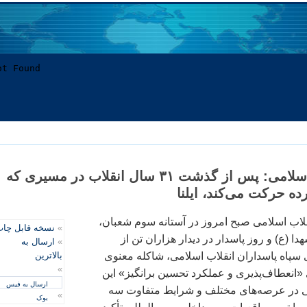
رهبر جمهوری اسلامی: پس از گذشت ۳۱ سال انقلاب در مسيری که
ده حرکت می‌کند، ايلنا
نقلاب اسلامی صبح امروز در آستانه سوم شعبان،
»
نسخه قابل چا
دا (ع) و روز پاسدار در ديدار هزاران تن از
»
ارسال به
سپاه پاسداران انقلاب اسلامی، شاکله معنوی
بالاترین
»
«انعطاف‌پذيری و عملکرد تحسين برانگيز» اين
ارسال به فیس
ابی در عرصه‌های مختلف و شرايط متفاوت سه
»
بوک