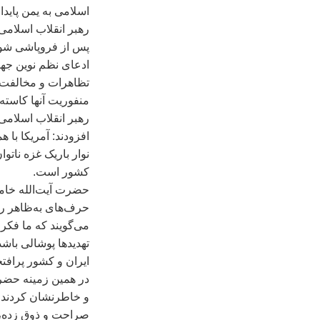
اسلامی به يمن پايد
رهبر انقلاب اسلامی
پس از فروپاشی شورو
ادعای نظم نوين جها
تظاهرات و مخالفت ر
منفوريت آنها کاسته
رهبر انقلاب اسلامی 
افزودند: آمريکا با
نوار باريک غزه ناتو
کشور است.
حضرت آيت‌الله خامنه
حرف‌های به‌ظاهر رنگ
می‌گويند که ما فکر 
تهديدها پوشالی باش
ايران و کشور پرافتخ
در همين زمينه حضرت 
و خاطرنشان کردند: 
صراحت و ذوق زده، ا