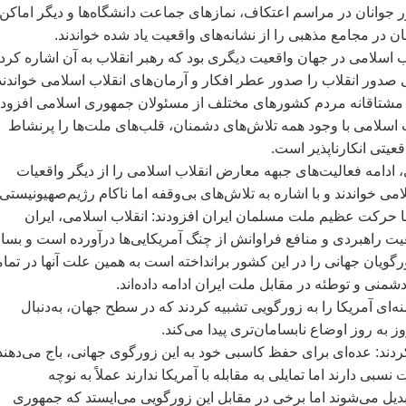
جوانان در مراسم اعتکاف، نمازهای جماعت دانشگاه‌ها و ديگر اماکن،
 در مجامع مذهبی را از نشانه‌های واقعيت ياد شده خواندند.
اسلامی در جهان واقعيت ديگری بود که رهبر انقلاب به آن اشاره کردن
صدور انقلاب را صدور عطر افکار و آرمان‌های انقلاب اسلامی خواندند
ل مشتاقانه مردم کشورهای مختلف از مسئولان جمهوری اسلامی افزودن
 اسلامی با وجود همه تلاش‌های دشمنان، قلب‌های ملت‌ها را پرنشاط
عيتی انکارناپذير است.
 ادامه فعاليت‌های جبهه معارض انقلاب اسلامی را از ديگر واقعيات
امی خواندند و با اشاره به تلاش‌های بی‌وقفه اما ناکام رژيم‌صهيونيستی 
 با حرکت عظيم ملت مسلمان ايران افزودند: انقلاب اسلامی، ايران
ت راهبردی و منافع فراوانش از چنگ آمريکايی‌ها درآورده است و بسا
گويان جهانی را در اين کشور برانداخته است به همين علت آنها در تما
منی و توطئه در مقابل ملت ايران ادامه داده‌اند.
‌ای آمريکا را به زورگويی تشبيه کردند که در سطح جهان، به‌دنبال
ز به روز اوضاع نابسامان‌تری پيدا می‌کند.
ند: عده‌ای برای حفظ کاسبی خود به اين زورگوی جهانی، باج می‌دهند
بی دارند اما تمايلی به مقابله با آمريکا ندارند عملاً به نوچه
بديل می‌شوند اما برخی در مقابل اين زورگويی می‌ايستد که جمهوری