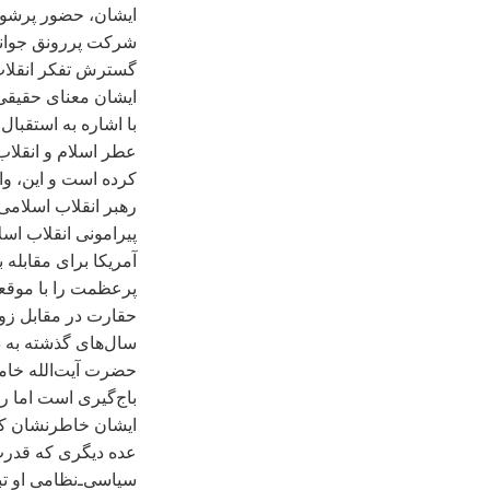
ايشان، حضور پرشور 
شرکت پررونق جوانان
گسترش تفکر انقلاب 
ايشان معنای حقيقی 
با اشاره به استقبا
عطر اسلام و انقلاب
کرده است و اين، واق
رهبر انقلاب اسلامی،
پيرامونی انقلاب اسل
آمريکا برای مقابله
پرعظمت را با موقعي
حقارت در مقابل زور
سال‌های گذشته به دش
حضرت آيت‌الله خامنه
باج‌گيری است اما رو
ايشان خاطرنشان کرد
عده ديگری که قدرت نس
سياسی‌ـ‌نظامی او ت