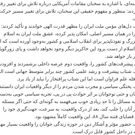
‌ای، با اشاره به سخنان مقامات آمريکايی درباره تلاش برای تغيير رفت
دند: منظور و مفهوم حقيقی اين سخنان، تلاش برای تغيير مسير حرکت
.
 دل‌های مؤمن ملت ايران را مظهر قدرت الهی خواندند و تأکيد کردند:
ا در همان مسير اصلی، امکان پذير کرده، عشق ملت ايران به اسلام
گ و نفوذناپذير برای انقلاب اسلامی و کشور به‌وجود آورده است که ا
ام از دست برود اين خاکريز ديگر وجود نخواهد داشت و پای زورگويا
 باز خواهد شد.
 پيشرفت‌های کشور را، واقعيت دوم عرصه داخلی برشمردند و افزودند
، شتاب پيشرفت و رشد علمی کشور چند برابر متوسط جهانی است الب
ه علم فراوان است اما اين شتاب پرافتخار را نبايد از ياد برد.
، پختگی سياسی و مجرب شدن مردم را از ديگر واقعيات ايران دانستند
نان و حتی نوجوانان بر اثر حوادث پی در پی، تجربه سياسی خوبی به‌دس
نه مسائل را تا حد زيادی خوب می‌فهمند به گونه‌ای که حتی اگر مسئله
ظر آنان را جلب کند، بعد از درک واقعيت، به سرعت، جهت‌گيری خود را
 ۸۸، اين واقعيت کاملاً مشهود بود.
، حضور مؤثر و آشکار دين در حوزه زندگی جوانان را واقعيت بسيار مه
 در داخل کشور قابل درک است.