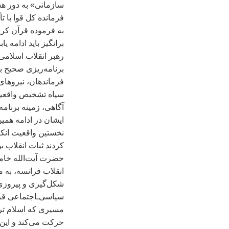
سازمانی» به دور هس
فرمانده کل قوا با ت
به فرموده قرآن کري
برانگيز بايد ادامه يابد
رهبر انقلاب اسلامی
برنامه‌ريزی صحيح ب
فرماندهان، نيروهای
سپاه تشخيص واقعيات 
آگاهی، زمينه برنامه
ايشان در ادامه همي
نخستين واقعيت انکا
کردند ثبات انقلاب بو
حضرت آيت‌الله خامن
انقلاب فرانسه، به م
شکل‌گيری و پيروزی 
مسيری که اسلام ترس
حرکت می‌کند و اين 