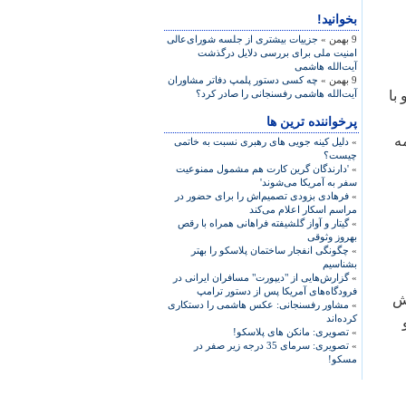
بخوانید!
9 بهمن »
جزییات بیشتری از جلسه شورای‌عالی
امنیت ملی برای بررسی دلایل درگذشت
آیت‌الله هاشمی
9 بهمن »
چه کسی دستور پلمپ دفاتر مشاوران
با
آیت‌الله هاشمی رفسنجانی را صادر کرد؟
پرخواننده ترین ها
ه
»
دلیل کینه جویی های رهبری نسبت به خاتمی
چیست؟
»
'دارندگان گرین کارت هم مشمول ممنوعیت
سفر به آمریکا می‌شوند'
»
فرهادی بزودی تصمیم‌اش را برای حضور در
مراسم اسکار اعلام می‌کند
»
گیتار و آواز گلشیفته فراهانی همراه با رقص
بهروز وثوقی
»
چگونگی انفجار ساختمان پلاسکو را بهتر
بشناسیم
»
گزارش‌هایی از "دیپورت" مسافران ایرانی در
فرودگاه‌های آمریکا پس از دستور ترامپ
تش
»
مشاور رفسنجانی: عکس هاشمی را دستکاری
کرده‌اند
»
تصویری: مانکن های پلاسکو!
»
تصویری: سرمای 35 درجه زیر صفر در
مسکو!