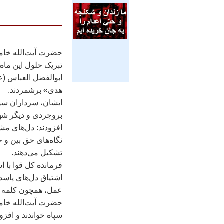
حضرت آيت‌الله خامنه
تبريک حلول اين ماه
ابوالفضل العباس (ع
هدی» برشمردند.
ايشان، سرداران سپا
بروجردی و ديگر شهي
افزودند: دل‌های مش
نگاه‌های حق بين و
تشکيل می‌دهند.
فرمانده کل قوا با 
اشتياق دل‌های پاسدا
عمل، همچون کلمه طي
حضرت آيت‌الله خام
سپاه خواندند و افزو