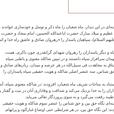
‌ای در اين ديدار، ماه شعبان را ماه ذکر و توسل و خودسازی خواندند و 
 عظيم و ميلاد مبارک حضرت اباعبدالله الحسين، امام سجاد و حضرت
ليهم السلام)، سپاهيان پاسدار را «رهروان صادق و عاشق راه خدا و ائم
ه و ديگر پاسداران را رهروان شهدای گرانقدری چون باکری، همت،
دان سرافراز سپاه دانستند و در تبيين شاکله معنوی و باطنی سپاه
تاق به مجاهدت فی سبيل‌الله در هر عرصه و ميدان، زبان‌های صادق و
 حق شناس، سه عنصر اصلی شاکله و هويت حقيقی سپاه پاسداران را
استناد به مناجات شريف ماه شعبان، افزودند: در شاکله معنوی سپاه، آ
ران را به خدا نزديک می‌کند و صداقت و وفاداری آنان در نيت و گفتار و
به رفعت می‌گيرد و به سوی پروردگار تعالی می‌يابد.
نه‌ای نگاه حق بين و حق شناس را عنصر سوم شاکله و هويت حقيقی
دند: اين نگاه حق بين، در هر شرايطی حتی اوضاع غبارآلود و پرابهام،