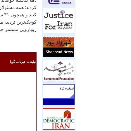
دهه گذشته خواندند و 
کردند: همه مسئولا
کنن
کوچک‌ترين ترديد، م
رويارويی مستمر خوا
تبليغات خبرنامه گويا