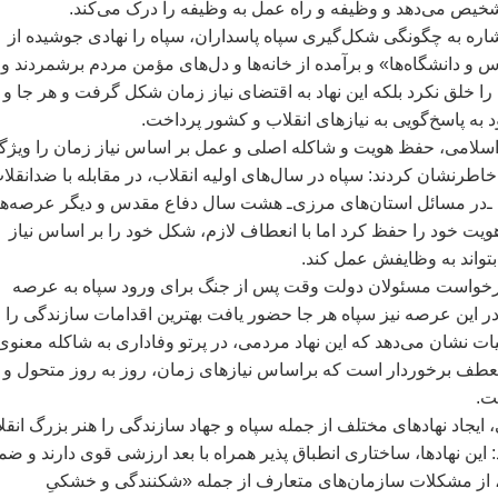
خيص می‌دهد و وظيفه و راه عمل به وظيفه را درک می‌کند.
اشاره به چگونگی شکل‌گيری سپاه پاسداران، سپاه را نهادی جوشيده از
و دانشگاه‌ها» و برآمده از خانه‌ها و دل‌های مؤمن مردم برشمردند و
را خلق نکرد بلکه اين نهاد به اقتضای نياز زمان شکل گرفت و هر جا و 
 به پاسخ‌گويی به نيازهای انقلاب و کشور پرداخت.
اسلامی، حفظ هويت و شاکله اصلی و عمل بر اساس نياز زمان را ويژگ
 خاطرنشان کردند: سپاه در سال‌های اوليه انقلاب، در مقابله با ضدانقلا
ن ـ‌در مسائل استان‌های مرزی‌ـ هشت سال دفاع مقدس و ديگر عرصه‌ه
يت خود را حفظ کرد اما با انعطاف لازم، شکل خود را بر اساس نياز
بتواند به وظايفش عمل کند.
 درخواست مسئولان دولت وقت پس از جنگ برای ورود سپاه به عرصه
در اين عرصه نيز سپاه هر جا حضور يافت بهترين اقدامات سازندگی را
عيات نشان می‌دهد که اين نهاد مردمی، در پرتو وفاداری به شاکله معنوی
نعطف برخوردار است که براساس نيازهای زمان، روز به روز متحول و
ت.
 ايجاد نهادهای مختلف از جمله سپاه و جهاد سازندگی را هنر بزرگ انقل
 اين نهادها، ساختاری انطباق پذير همراه با بعد ارزشی قوی دارند و ض
، از مشکلات سازمان‌های متعارف از جمله «شکنندگی و خشکیِ