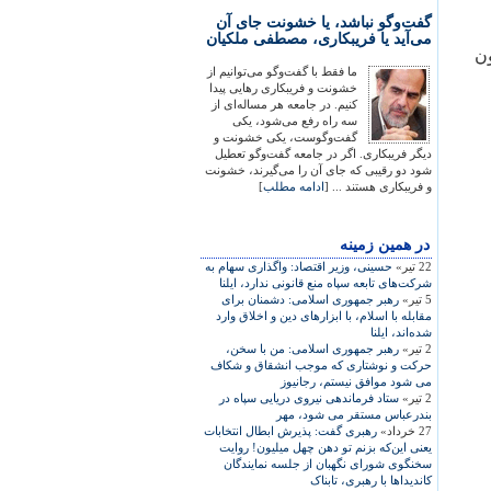
گفت‌وگو نباشد، یا خشونت جای آن
می‌آید یا فریبکاری، مصطفی ملکیان
ون
ما فقط با گفت‌وگو می‌توانیم از
خشونت و فریبکاری رهایی پیدا
کنیم. در جامعه هر مساله‌ای از
سه راه رفع می‌شود، یکی
گفت‌وگوست، یکی خشونت و
دیگر فریبکاری. اگر در جامعه گفت‌وگو تعطیل
شود دو رقیبی که جای آن را می‌گیرند، خشونت
و فریبکاری هستند ... [
ادامه مطلب
]
در همين زمينه
22 تیر»
حسينی، وزير اقتصاد: واگذاری سهام به
شرکت‌های تابعه سپاه منع قانونی ندارد، ايلنا
5 تیر»
رهبر جمهوری اسلامی: دشمنان برای
مقابله با اسلام، با ابزارهای دين و اخلاق وارد
شده‌اند، ايلنا
2 تیر»
رهبر جمهوری اسلامی: من با سخن،
حرکت و نوشتاری که موجب انشقاق و شکاف
می شود موافق نيستم، رجانيوز
2 تیر»
ستاد فرماندهی نيروی دريايی سپاه در
بندرعباس مستقر می شود، مهر
27 خرداد»
رهبری گفت: پذيرش ابطال انتخابات
يعنی اين‌که بزنم تو دهن چهل ميليون! روايت
سخنگوی شورای نگهبان از جلسه نمايندگان
کانديداها با رهبری، تابناک