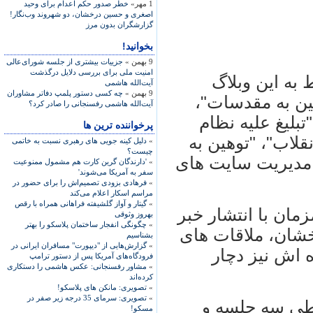
1 مهر»
خطر صدور حکم اعدام برای وحيد
اصغری و حسين درخشان، دو شهروند وب‌نگار!
گزارشگران بدون مرز
بخوانید!
9 بهمن »
جزییات بیشتری از جلسه شورای‌عالی
امنیت ملی برای بررسی دلایل درگذشت
به این وبلاگ
آیت‌الله هاشمی
9 بهمن »
چه کسی دستور پلمپ دفاتر مشاوران
ین به مقدسات"،
آیت‌الله هاشمی رفسنجانی را صادر کرد؟
بلیغ علیه نظام
پرخواننده ترین ها
قلاب"، "توهین به
»
دلیل کینه جویی های رهبری نسبت به خاتمی
چیست؟
 مدیریت سایت های
»
'دارندگان گرین کارت هم مشمول ممنوعیت
سفر به آمریکا می‌شوند'
»
فرهادی بزودی تصمیم‌اش را برای حضور در
مراسم اسکار اعلام می‌کند
»
گیتار و آواز گلشیفته فراهانی همراه با رقص
مان با انتشار خبر
بهروز وثوقی
»
چگونگی انفجار ساختمان پلاسکو را بهتر
خشان، ملاقات های
بشناسیم
»
گزارش‌هایی از "دیپورت" مسافران ایرانی در
 اش نیز دچار
فرودگاه‌های آمریکا پس از دستور ترامپ
»
مشاور رفسنجانی: عکس هاشمی را دستکاری
کرده‌اند
»
تصویری: مانکن های پلاسکو!
»
تصویری: سرمای 35 درجه زیر صفر در
 طی سه جلسه و
مسکو!