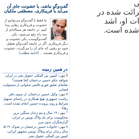
ی
گفت‌وگو نباشد، یا خشونت جای آن
ائت شده در
می‌آید یا فریبکاری، مصطفی ملکیان
ت او، اشد
ما فقط با گفت‌وگو می‌توانیم از
خشونت و فریبکاری رهایی پیدا
 شده است.
کنیم. در جامعه هر مساله‌ای از
سه راه رفع می‌شود، یکی
گفت‌وگوست، یکی خشونت و
دیگر فریبکاری. اگر در جامعه گفت‌وگو تعطیل
شود دو رقیبی که جای آن را می‌گیرند، خشونت
و فریبکاری هستند ... [
ادامه مطلب
]
در همين زمينه
8 مهر»
کمپين بين المللی حقوق بشر در ايران:
شواهد حکم حسين درخشان کجا هستند؟
تقاضای تعليق فوری قاضی صلواتی از مسئوليت
قضايی
8 مهر»
وکيل حسين درخشان: از سوی دفتر
رياست جمهوری هيچ همکاری در راستای تسهيل
شرايط و روند پرونده حسين انجام نشده است،
رهانا
7 مهر»
١٩ سال و نيم زندان سنگين ترين
محکوميت برای يک ولاگ نويس در ايران،
گزارشگران بدون مرز
6 مهر»
خانواده حسين درخشان در شوک: ۵/۱۹
سال زندان برای وبلاگ نويس مشهور ايرانی،
کمپين بين المللی حقوق بشر