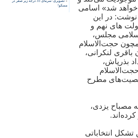
»
تصویری: سرمای 35 درجه زیر صفر در
مسکو!
 خواهد شد» اسامی
نوشت: در اين
ولت های نهم و
سلامی مجلس،
مچون حجت‌الاسلام
باقری‌ لنکرانی،
د بذرپاش،
جت‌الاسلام
شخصيت‌های مطرح
ه مصباح يزدی،
رده‌اند.
تشکل انتخاباتی