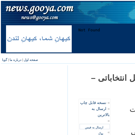
صفحه اول
|
درباره ما
|
گویا
انتخاباتی –
»
نسخه قابل چاپ
ت
»
ارسال به
بالاترین
»
ارسال به فیس
ی
»
بوک