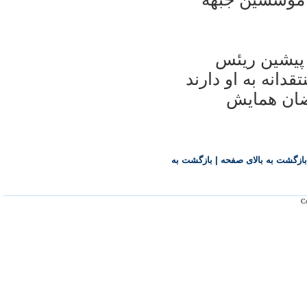
 پيشين ريئس
دانه به او دارند
مضان همايش
بازگشت به بالای صفحه
|
بازگشت به
Co