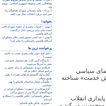
هماهنگی، یعنی سقوط جمهوری اسلامی، دويچه
وله
5 مرداد»
بيانيه مقدماتی شورای هماهنگی راه
سبز اميد درباره انتخابات سال نود، کلمه
بخوانید!
9 بهمن »
جزییات بیشتری از جلسه شورای‌عالی
امنیت ملی برای بررسی دلایل درگذشت
آیت‌الله هاشمی
9 بهمن »
چه کسی دستور پلمپ دفاتر مشاوران
آیت‌الله هاشمی رفسنجانی را صادر کرد؟
پرخواننده ترین ها
»
دلیل کینه جویی های رهبری نسبت به خاتمی
چیست؟
»
'دارندگان گرین کارت هم مشمول ممنوعیت
سفر به آمریکا می‌شوند'
»
فرهادی بزودی تصمیم‌اش را برای حضور در
فضای سياسی
مراسم اسکار اعلام می‌کند
»
گیتار و آواز گلشیفته فراهانی همراه با رقص
وش خدمت» شناخته
بهروز وثوقی
»
چگونگی انفجار ساختمان پلاسکو را بهتر
بشناسیم
»
گزارش‌هایی از "دیپورت" مسافران ایرانی در
فرودگاه‌های آمریکا پس از دستور ترامپ
»
مشاور رفسنجانی: عکس هاشمی را دستکاری
ايداری انقلاب
کرده‌اند
»
تصویری: مانکن های پلاسکو!
م موجوديت می‌کند و