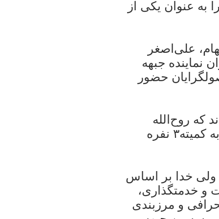
ا به عنوان يکی از
ام، علی‌اصغر
 نماينده جبهه
 انقلاب اسلامی در کميته ۷+۸ اصولگرايان حضور
 که روح‌الله
حسينيان نيز به عنوان نماينده اين جبهه به کميته۳ نفره
 ولی خدا بر اساس
ت و خدمتگذاری،
ا گروه انحرافی و مرزبندی
 موسسين جبهه