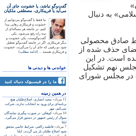
»
گفت‌وگو نباشد، یا خشونت جای آن
می‌آید یا فریبکاری، مصطفی ملکیان
لامی» به دنبال
ما فقط با گفت‌وگو می‌توانیم از
خشونت و فریبکاری رهایی پیدا
کنیم. در جامعه هر مساله‌ای از
سه راه رفع می‌شود، یکی
گفت‌وگوست، یکی خشونت و
وسط صادق محصولی
دیگر فریبکاری. اگر در جامعه گفت‌وگو تعطیل
عضای حذف شده از
شود دو رقیبی که جای آن را می‌گیرند، خشونت
و فریبکاری هستند ... [
ادامه مطلب
]
ده است. در اين
جلس نهم تشکيل
خواندنی ها و دیدنی ها
 در مجلس شورای
در همين زمينه
11 مرداد»
مجيد انصاری: اصلاح‌طلبان هيچ
برنامه‌ای برای ورود به انتخابات ندارند، شرکت
نمی‌کنم، مهر
10 مرداد»
کوهکن: در صورت پيگيری نمايندگان
سوال از رئيس جمهور در دستور قرار می‌گيرد،
ايلنا
7 مرداد»
فاطمه راکعی‌: شرايط خاتمی محقق
شود‎ اصلاح طلبان باز می گردند، ايلنا
6 مرداد»
مجتبی واحدی: پذیرش شروط شورای