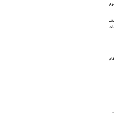
وم
ند
مات
قام
ی