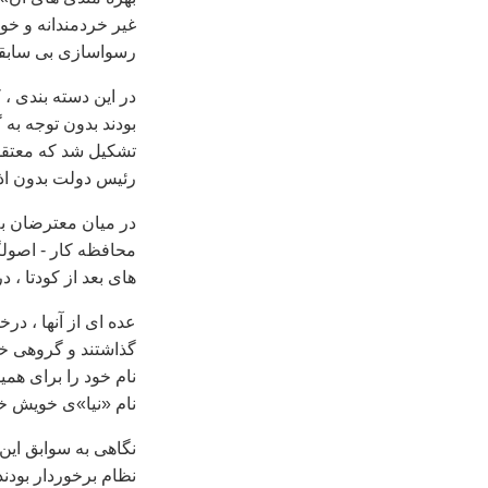
رسواسازی بی سابقه
در اين دسته بندی ،
بودند بدون توجه به
تشکيل شد که معتقد
رئيس دولت بدون اذن
در ميان معترضان به 
محافظه کار - اصولگ
های بعد از کودتا ،
عده ای از آنها ، د
گذاشتند و گروهی خوا
نام خود را برای همي
نام «نيا»ی خويش خوا
نگاهی به سوابق اين 
نظام برخوردار بودند