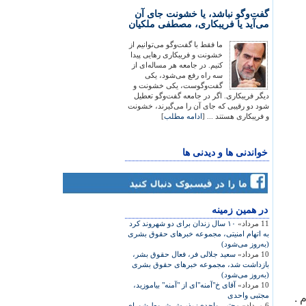
گفت‌وگو نباشد، یا خشونت جای آن
می‌آید یا فریبکاری، مصطفی ملکیان
ما فقط با گفت‌وگو می‌توانیم از
خشونت و فریبکاری رهایی پیدا
کنیم. در جامعه هر مساله‌ای از
سه راه رفع می‌شود، یکی
گفت‌وگوست، یکی خشونت و
دیگر فریبکاری. اگر در جامعه گفت‌وگو تعطیل
شود دو رقیبی که جای آن را می‌گیرند، خشونت
و فریبکاری هستند ... [
ادامه مطلب
]
خواندنی ها و دیدنی ها
در همين زمينه
11 مرداد»
۱۰ سال زندان برای دو شهروند کرد
به اتهام امنيتی، مجموعه خبرهای حقوق بشری
(به‌روز می‌شود)
10 مرداد»
سعيد جلالی فر، فعال حقوق بشر،
بازداشت شد، مجموعه خبرهای حقوق بشری
(به‌روز می‌شود)
10 مرداد»
آقای خ"آمنه"ای از "آمنه" بیاموزید،
مجتبی واحدی
 .
6 مرداد»
مجتبی واحدی: پذیرش شروط شورای