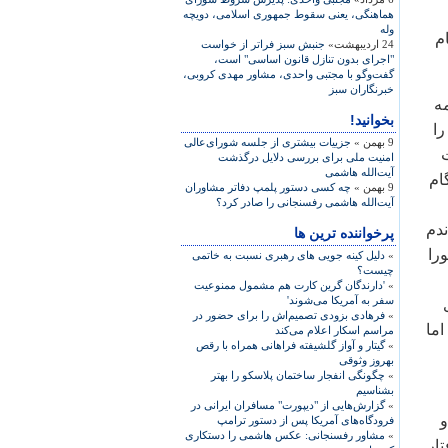
هماهنگی، یعنی سقوط جمهوری اسلامی، دويچه
وله
م
24 اردیبهشت»
جنبش سبز فراتر از خواست
"اجرای بدون تنازل قانون اساسی" است،
گفت‌وگو با مجتبی واحدی، مشاور مهدی کروبی،
خبرنگاران سبز
ه
بخوانید!
را
9 بهمن »
جزییات بیشتری از جلسه شورای‌عالی
امنیت ملی برای بررسی دلایل درگذشت
آیت‌الله هاشمی
ام
9 بهمن »
چه کسی دستور پلمپ دفاتر مشاوران
آیت‌الله هاشمی رفسنجانی را صادر کرد؟
اندم
پرخواننده ترین ها
را
»
دلیل کینه جویی های رهبری نسبت به خاتمی
چیست؟
»
'دارندگان گرین کارت هم مشمول ممنوعیت
سفر به آمریکا می‌شوند'
»
فرهادی بزودی تصمیم‌اش را برای حضور در
اما
مراسم اسکار اعلام می‌کند
»
گیتار و آواز گلشیفته فراهانی همراه با رقص
بهروز وثوقی
»
چگونگی انفجار ساختمان پلاسکو را بهتر
بشناسیم
»
گزارش‌هایی از "دیپورت" مسافران ایرانی در
و
فرودگاه‌های آمریکا پس از دستور ترامپ
»
مشاور رفسنجانی: عکس هاشمی را دستکاری
تار