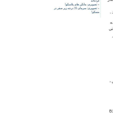
کرده‌اند
»
تصویری: مانکن های پلاسکو!
»
تصویری: سرمای 35 درجه زیر صفر در
.
مسکو!
ه
نی
 ،
نج