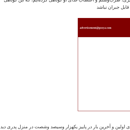
ابل جبران نباشد
advertisement@gooya.com
 اولين و آخرين بار در پاييز يکهزار وسيصد وشصت در منزل پدری ديدم