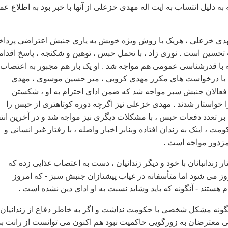
ه دليل انتساب به ايت اله مهدی خزعلی از آنها با خبر بود به اطلاع عم
هدی خزعلی ، هريک با روش ويژه خويش به ياری جنبش اعتراضی پرداخت
حسين است . نوری زاد ، با تحمل حبس ، توهين و شکنجه ، پاسخ اقدا
ه با قدرشناسی عمومی هم مواجه شد . او يک بار هم مجبور به اعتصاب
له با درخواست های مکرر مهدی کروبی ، مير حسين موسوی ، مهدی
فعالان جنبش سبز مواجه شد که ضمن ادای احترام به او ، شکستن
خواستار شدند . مهدی خزعلی نيز اگرچه دوره کوتاهتری از حبس را
 بر تعدد دفعات حبس ، با مشکلات ديگری نيز مواجه شد و در آخرين انت
ت ، اينک به زندان افتاده وبنابر اخبار واصله ، با رفتار غير انسانی و
 مزدور مواجه است .
ار زندانبانان با خود و ديگر زندانيان ، دست به اعتصاب غذايی زده که
وز می شود اما متأسفانه در غياب پيشتازان جنبش سبز - که امروز
هستند - آنگونه که بايد وشايد نسبت به او ادای دين نشده است .
ونه مشکل شخصی با حکومت نداشت و اگر به خاطر دفاع از زندانيان
ی معترضان به زورگويی حاکميت نبود هم اکنون می توانست از رانت ب