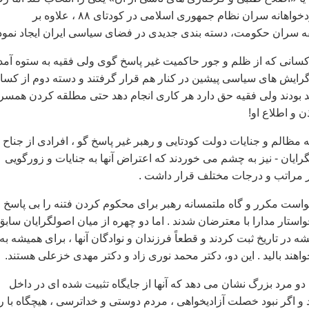
غير خردمندانه و خودخواهانه سران نظام جمهوری اسلامی در کودتای ۸۸ ، علاوه بر
 سران حکومت، دسته بندی جديدی در فضای سياسی ايران ايجاد نمود 
 کسانی که از ظلم و جور حاکميت غير پاسخ گوی ولی فقيه به ستوه آمد
 گرايش های سياسی پيشين در کنار هم قرار گرفتند و دسته دوم از کسا
 بودند ولی فقيه حق دارد هر کاری انجام دهد حتی مطلقه کردن همسر
 و اطلاع او!
مظالم و جنايات دولت کودتايی و رهبر غير پاسخ گو ، افرادی از جناح
رايان - نيز به چشم می خوردند که اعتراض آنها به جنايات و زورگويی
 در مراتب و درجات مختلف قرار داشت .
رخواست مکرر و گاه ملتمسانه رهبر برای محکوم کردن فتنه را بی پاسخ
ستار مدارا با معترضان شدند . اما دو چهره از ميان اصولگرايان سابق
شه در تاريخ ثبت کردند و قطعاً فرزندان و نوادگان آنها ، برای هميشه به
هند باليد . اين دو، دکتر محمد نوری زاد و دکتر مهدی خزعلی هستند.
دو مرد بزرگ نشان می دهد که آنها از جايگاه تثبيت شده ای در داخل
 و اگر نبود خصلت آزاديخواهی ، مردم دوستی و خداترسی ، هيچگاه با ر