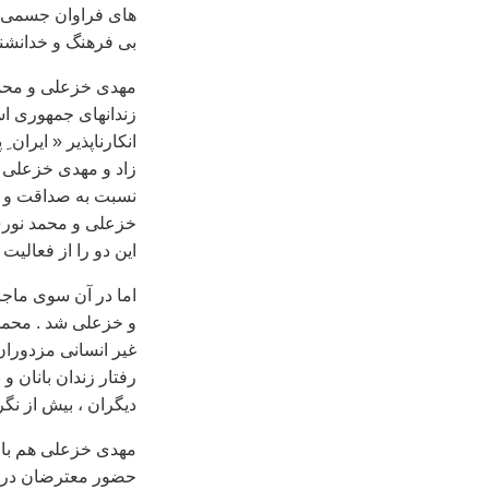
های فراوان جسمی و 
بی فرهنگ و خدانشن
مهدی خزعلی و محمد
زندانهای جمهوری اس
انکارناپذير « ايران
زاد و مهدی خزعلی ب
نسبت به صداقت و ح
خزعلی و محمد نوری 
اين دو را از فعالي
اما در آن سوی ماجر
و خزعلی شد . محمد 
غير انسانی مزدوران
رفتار زندان بانان و
ديگران ، بيش از ن
مهدی خزعلی هم با 
حضور معترضان در خ