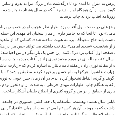
زيزش به منزل ما آمده بود تا درگذشت مادر بزرگ مرا به پدرم و ساير
ويد . پس از آن هيچگاه او را نديدم تا آنکه در سال هشتاد ، ناچار شدم نا
وزنامه آفتاب يزد به چاپ برسانم .
خزعلی در صفحه اول آفتاب يزد اظهار نظر عجيب او در خصوص برنام
می» بود . تا آنجا که به خاطر دارم از ميان سخنان آقا مهدی اين جمله 
 همت بلند حاج سعيدآقا، برنامه هويت ساخته شد». کسانی که از ماهيت
يز از شخصيت «سعيد امامی» شناخت داشتند می توانند حس مرا در هنگ
ی صفحه اول آفتاب يزد درک کنند. اين حس يک بار ديگر در من احيا شد؛
درست زمانی که در سال ۸۲ ، مقاله ای در مورد محمد نوری زاد در آفتاب يزد به چاپ رس
 از مقاله نوری زاد در هفته نامه يالثارات اشاره کردم که «زيارت عاشو
 زيارت عاشورا، هرکجا به نام حسين برخورد کردند مطمئن باشند که با
يند و گرنه، الفاظ نشخوار کرده اند»‌. در آن زمان حس خوبی به نوری
 که به هنگام چاپ اظهارات مهدی خزعلی ، به شدت از او دلخور بودم . 
ی از حقايق را بر من و گروه کثيری از اصلاح طلبان آشکار ساخت.
نتخاباتی سال هشتاد وهشت، متأسفانه يک خط کشی دستوری در جامعه
داشت که به موجب آن هر کس تنها می توانست از ميان «اقتدارگرايی 
ا «اصلاح طلبی و گرفتاری های ناشی از آن» يکی را انتخاب کند اما رف