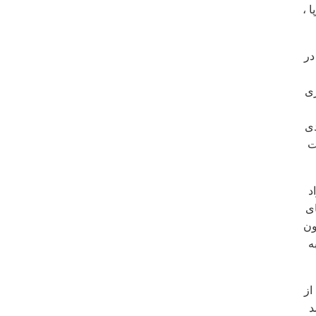
 ،
در
ری
دی
ت
د
ای
ون
ه
از
د