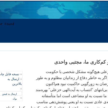
کم‌کاری ما، مجتبی واحدی
علی هيچ‌گونه مشکل شخصی با حکومت
»
نسخه قابل چا
گر به خاطر دفاع از زندانيان مظلوم و به طور
»
ارسال به
ضان به زورگويی حاکميت نبود هم‌اکنون
بالاترین
»
ی‌انتهای "انتساب به آيت‌الهی خزعلی" بهره‌مند
ارسال به فیس
 ما نسبت به او مضاعف است اما متأسفانه
»
بوک
ه‌ی عادی نسبت به او يعنی پوشش‌دهی مناسب
ی، ضرب‌وشتم و اعتصاب غذای او کوتاهی کرده‌ايم، که اين کوتاهی