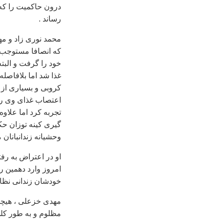
درون حاکميت را که ب
رساند .
محمد نوری زاد و م
که انصافا مستوجب ت
خود را گرفت و البت
غذا شد اما بلافاص
کروبی و بسياری از 
اعتصاب غذای وی را 
تجربه کرد اما علاوه
گيری کينه توزان حکوم
وحشيانه زندانبانان
او در اعتراض به رفت
امروز وارد دهمين ر
خودشان زندانی نظام 
مهدی خزعلی ، هيچگ
مظلوم و به طور کل