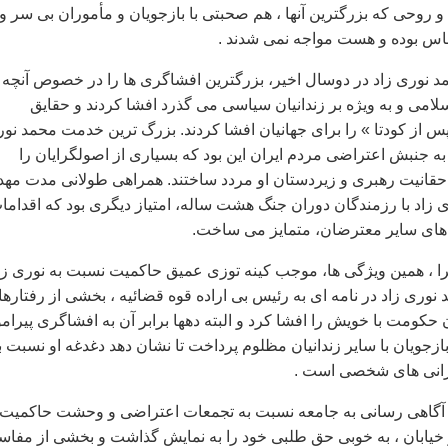
روحی که بزرگترين آنها ، هم صحبتی با بازجويان و مأموران بی سر وپا
اس بوده و هست مواجه نمی شدند .
 نوری زاد در دوسال اخير، بزرگترين افشاگری ها را در خصوص آنچه 
لامی و به ويژه بر زندانيان سياسی می گذرد افشا کردند و حقايق
 ِ پس از کودتا » را برای جهانيان افشا کردند. بزرگ ترين خدمت محمد نو
ه جنبش اعتراضی مردم ايران اين بود که بسياری از اصولگرايان را
قانيت رهبری و زيردستان او مردد ساختند. همراهی طولانی مدت مه
زاد با رزمندگان دوران جنگ هشت ساله، امتياز ديگری بود که اقداما
ت های ساير معترضان، متمايز می ساخت.
ا ، همين ويژگی ها، موجب کينه توزی عميق حاکميت نسبت به نوری زا
نوری زاد در نامه ای به رئيس بی اراده قوه قضائيه ، بخشی از رفتاره
 حکومت با خويش را افشا کرد و البته دهها برابر آن به افشاگری پيرام
 بازجويان با ساير زندانيان مظلوم پرداخت تا نشان دهد دغدغه او نسبت ب
گرانی های شخصی است .
آگاهی رسانی به جامعه نسبت به تجمعات اعتراضی و وحشت حاکميت 
يابان ، به خوبی حق طلبی خود را به نمايش گذاشت و بخشی از مفاس