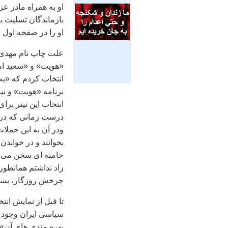
او به همراه مادر ع
بازماندگان تسليت بگ
او را در صفحه اول ر
علت چاپ نام مهدی 
«‌هويت» و «سعيد اما
انتخاب کردم که «به
برنامه «هويت» و ن
انتخاب اين تيتر برا
ودر آن به اين جملات
بخوانند و در خواندن
خامنه ای سخن می گو
زاد نداشتم همانطور
چرخش روزگار، بسيار
تا قبل از نمايش ا
سياسی ايران وجود 
بهره مندی های آن» ي