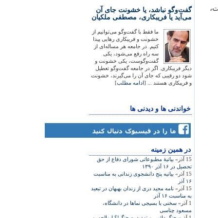
ت،
گفت‌وگو نباشد، یا خشونت جای آن
می‌آید یا فریبکاری، مصطفی ملکیان
ما فقط با گفت‌وگو می‌توانیم از
خشونت و فریبکاری رهایی پیدا
کنیم. در جامعه هر مساله‌ای از
سه راه رفع می‌شود، یکی
گفت‌وگوست، یکی خشونت و
دیگر فریبکاری. اگر در جامعه گفت‌وگو تعطیل
شود دو رقیبی که جای آن را می‌گیرند، خشونت
و فریبکاری هستند ... [
ادامه مطلب
]
خواندنی ها و دیدنی ها
در همين زمينه
15 آذر»
بيانیۀ مطبوعاتی شورای دفاع از حق
تحصيل در ۱۶ آذر ۱۳۹۰
15 آذر»
بيانيه پنج دانشجوی زندانی به مناسبت
۱۶ آذر
15 آذر»
نامه مجيد دری از زندان بهبهان در تبعيد
به مناسبت ۱۶ آذر
1 آذر»
سخنی با بسيجی نماها در دانشگاه،
مسعود چناسی
1 آذر»
جنگ دائمی و تهديد به جنگ!؟ ابوالحسن