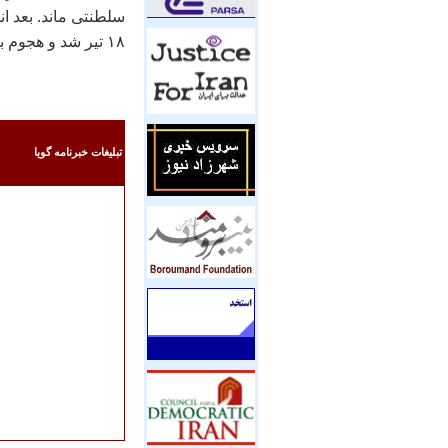
سلطنتی ماند. بعد انق
۱۸ تير شد و هجوم به خوابگاه دانشجويان بعد از سال ۷۸ شد و استبداد ادامه دارد.
تبليغات خبرنامه گويا