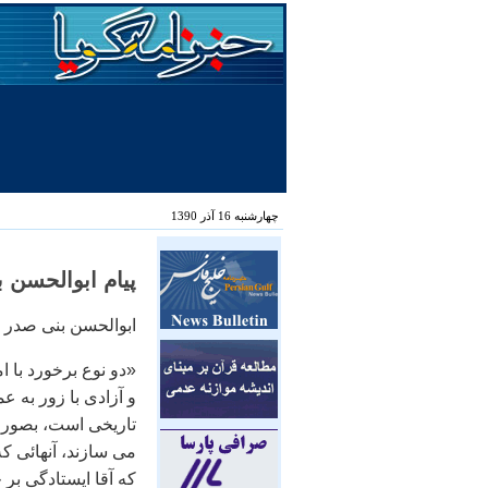
چهارشنبه 16 آذر 1390
پيام ابوالحسن بنی صدر در س
ابوالحسن بنی صدر د
«دو نوع برخورد با ا
و آزادی با زور به 
تاريخی است، بصورت 
می سازند، آنهائی ک