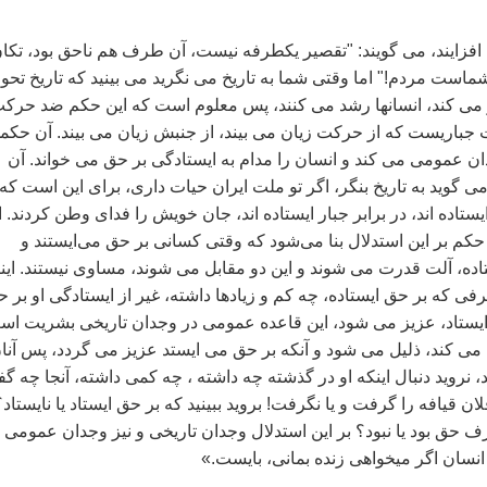
 افزايند، می گويند: "تقصير يکطرفه نيست، آن طرف هم ناحق بود، تکا
است مردم!" اما وقتی شما به تاريخ می نگريد می بينيد که تاريخ تحو
 می کند، انسانها رشد می کنند، پس معلوم است که اين حکم ضد حرکت
باريست که از حرکت زيان می بيند، از جنبش زيان می بيند. آن حکم
عمومی می کند و انسان را مدام به ايستادگی بر حق می خواند. آن
 گويد به تاريخ بنگر، اگر تو ملت ايران حيات داری، برای اين است که
تاده اند، در برابر جبار ايستاده اند، جان خويش را فدای وطن کردند. ا
حکم بر اين استدلال بنا می‌شود که وقتی کسانی بر حق می‌ايستند و
اده، آلت قدرت می شوند و اين دو مقابل می شوند، مساوی نيستند. اين
 که بر حق ايستاده، چه کم و زيادها داشته، غير از ايستادگی او بر 
يستاد، عزيز می شود، اين قاعده عمومی در وجدان تاريخی بشريت اس
می کند، ذليل می شود و آنکه بر حق می ايستد عزيز می گردد، پس آنا
 نرويد دنبال اينکه او در گذشته چه داشته ، چه کمی داشته، آنجا چه گف
ان قيافه را گرفت و يا نگرفت! برويد ببينيد که بر حق ايستاد يا نايستاد؟
 حق بود يا نبود؟ بر اين استدلال وجدان تاريخی و نيز وجدان عمومی
نسان اگر ميخواهی زنده بمانی، بايست.»