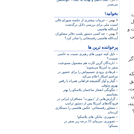
بنی‌صدر
بخوانید!
ن
9 بهمن »
جزییات بیشتری از جلسه شورای‌عالی
ل
امنیت ملی برای بررسی دلایل درگذشت
 و
آیت‌الله هاشمی
9 بهمن »
چه کسی دستور پلمپ دفاتر مشاوران
ی
آیت‌الله هاشمی رفسنجانی را صادر کرد؟
پرخواننده ترین ها
»
دلیل کینه جویی های رهبری نسبت به خاتمی
گر
چیست؟
»
'دارندگان گرین کارت هم مشمول ممنوعیت
سفر به آمریکا می‌شوند'
»
فرهادی بزودی تصمیم‌اش را برای حضور در
که
مراسم اسکار اعلام می‌کند
حق
»
گیتار و آواز گلشیفته فراهانی همراه با رقص
بهروز وثوقی
ت،
»
چگونگی انفجار ساختمان پلاسکو را بهتر
بشناسیم
ن
»
گزارش‌هایی از "دیپورت" مسافران ایرانی در
ته،
فرودگاه‌های آمریکا پس از دستور ترامپ
»
مشاور رفسنجانی: عکس هاشمی را دستکاری
کرده‌اند
»
تصویری: مانکن های پلاسکو!
»
تصویری: سرمای 35 درجه زیر صفر در
مسکو!