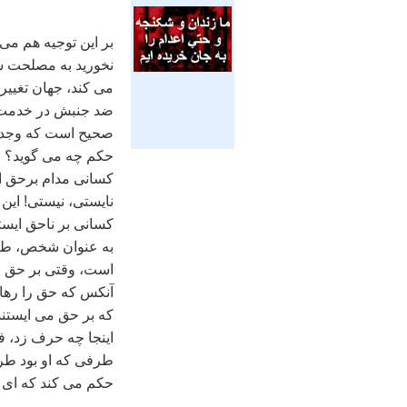
بر اين توجيه هم می
نخوريد به مصلحت شم
می کند، جهان تغيير
ضد جنبش در خدمت ج
صحيح است که وجدان 
حکم چه می گويد؟ می
کسانی مدام برحق ايس
نايستی، نيستی! اين 
کسانی بر ناحق ايست
به عنوان شخص، طرفی
است، وقتی بر حق ا
آنکس که حق را رها 
که بر حق می ايستند،
اينجا چه حرف زد، فل
طرفی که او بود طرف
حکم می کند که ای ا