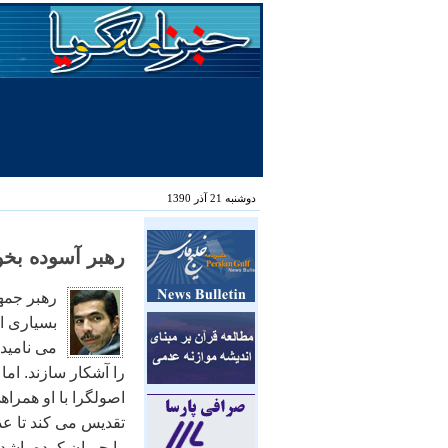
دوشنبه 21 آذر 1390
رهبر آسوده بخو
رهبر جمه
بسیاری از
می نامید
را آشکار سازند. ام
اصولگرا با او همراه
تقدیس می کند تا عد
را جبران کرده باشد.