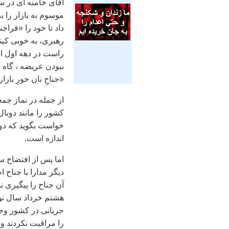
اقای خامنه ای در 
موسوم به بازار را ب
داد تا خود را «فراج
رهبری، به خوبی کین
راست در دهه اول ان
نبودن عریضه ، گاه 
«جناحِ نان خورِ بازار
از جمله در نماز جم
کشور را مانند دوبال
خواست بگوید که دو 
اندازه است.
دیگر مدارا با جناح
آن جناح را پیگیری ن
هشتم خرداد سال نود
جريانى در كشور وجو
را مراقبت نكردند و 