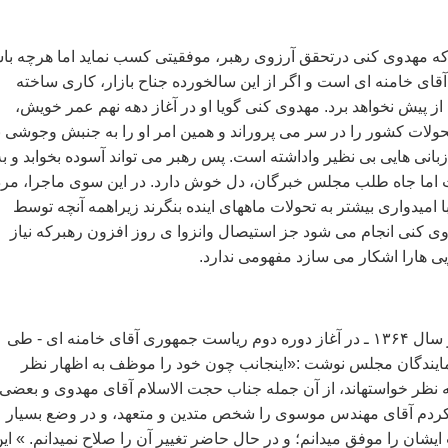
م که مهدوی کنی درتحقق آرزوی رهبر، موفقیتی کسب نماید اما هرچه با
آقای خامنه ای است و اگر از این سالخورده جناح بازار، کاری ساخته
از پیش نخواهد برد. مهدوی کنی گویا او در آغاز دهه نهم عمر خویش،
ولات کشور را در سر می پروراند و همین امر او را به جنبش وجوشی 
بانی هایی بی نظیر واداشته است. پس رهبر می تواند آسوده بخوابد و به
 اما جاه طلب مجلس خبرگان، دل خوش دارد. در این سوی ماجرا، مر
با امیدواری بیشتر به تحولات ماههای اینده بنگرند زیراهمه آنچه توسط
 کنی انجام می شود جز استیصال وانزوا ی روز افزون رهبرکه نیاز
یی هارا اشکار می سازد مفهومی ندارد.
* آيت الله خمينی در سال ۱۳۶۴ ـ در آغاز دوره دوم رياست جمهوری آقای خامنه ای - طی
مايندگان مجلس نوشت :«اينجانب چون خود را موظف به اظهار نظر
 که نظر خواسته‏اند، از آن جمله جناب حجت الاسلام آقای مهدوی و بعضی
کردم آقای مهندس موسوی را شخص متدين و متعهد، و در وضع بسيار
يشان را موفق می‏دانم؛ و در حال حاضر تغيير آن را صلاح نمی‏دانم. » اي