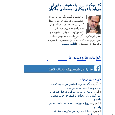
گفت‌وگو نباشد، یا خشونت جای آن
می‌آید یا فریبکاری، مصطفی ملکیان
ما فقط با گفت‌وگو می‌توانیم از
خشونت و فریبکاری رهایی پیدا
کنیم. در جامعه هر مساله‌ای از
سه راه رفع می‌شود، یکی
گفت‌وگوست، یکی خشونت و
دیگر فریبکاری. اگر در جامعه گفت‌وگو تعطیل
شود دو رقیبی که جای آن را می‌گیرند، خشونت
و فریبکاری هستند ... [
ادامه مطلب
]
خواندنی ها و دیدنی ها
در همين زمينه
12 آذر»
دیگ سفارت انگلیس برای چه کسی
می جوشد؟ سید مجتبی واحدی
6 آبان»
پاسخ به مرثیه سرایی در قتل قذافی و
رمز گشایی از دخالت یا کمک خارجی، مجتبی
واحدی
21 مهر»
دروغ حقيرانه، خنده شجاعانه، مجتبی
واحدی
1 مهر»
انعطاف پذیری در حکومت مطلقه،
مجتبی واحدی