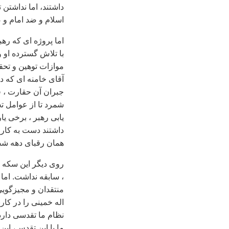
داشتند، اما نداشتن 
اسلام و ضد امام و ض
با تلاش گسترده او 
موازات توهین و تحق
آقای خامنه ای که د
جبران آن حقارت ، ف
شمرد تا از عوامل ت
یابی رهبر ، برخی یا
داشتند دست به کار ش
همان رقبای دهه شصت
روی دیگر این سکه ، 
، سابقه نداشت. اما
منتقدان و مجیزگویی
اله خمینی را در کار
نظام ما تقدسی دارد 
ما با این تقدس، این 