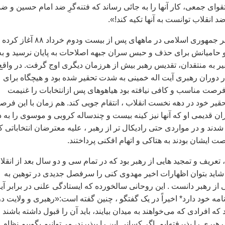
تقواى جمعى، كار آنها را به جائى رساند كه فتنه‌گرِ ضد امام حسين و ضد
د انقلاب توانست به آنها تكيه كند!».
اما پروژه ای که رهبر جمهوری اسلامی در ماههای پس از بیست ودوم خرداد
و حامیانش برای حذف و حبس سران جبهه اصلاحات به پایان نرسید و به
یر به منتقدان، تقدیس رهبر بیش از هرزمان دیگری اوج گرفت. در واقع
ر دوران رهبری آیت اله خمینی به شدت تحقیر شده بود و هیچگاه برای
رصت مناسب و کافی نیافته بود هیاهوهای پس ازانتخابات را غنیمت
حقیر خود در دهه نخست انقلاب ، انتقام جویی کند. هم زمان با این فر
ران قدیمی او که آنها نیز کینه بیست و چندساله کروبی و موسوی را به 
دند و در مواردی حتی رادیکال تر از رهبر ، علیه معترضان انتخاباتی ک
 ایشان بودند به هتاکی و اتهام افکنی پرداختند.
تعریف و تمجید هایی از رهبر بود که در تمام سی و دو سال بعد از انقل
 شاید بتوان اظهارات اخیر مهدوی کنی را سرفصل جدیدی در توهین به
 از رهبر دانست . این روحانی سالخورده که ایستادگی علنی در برابر آ
نامه خود دارد* اخیراً در یک گفتگو ، چنین گفته است:«رهبری و ولایت در
که افرادی که می‌خواهند به میدان بیایند، باید آن را قبول داشته باشند 
رهبری را پذیرفته‌ایم. اگر کسانی این را بپذیرند، می‌توانیم بگوییم نظام ر