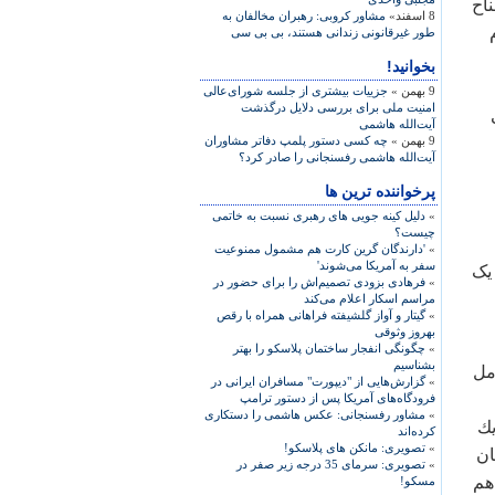
اح
8 اسفند»
مشاور کروبی: رهبران مخالفان به
طور غیرقانونی زندانی هستند، بی بی سی
بخوانید!
9 بهمن »
جزییات بیشتری از جلسه شورای‌عالی
امنیت ملی برای بررسی دلایل درگذشت
آیت‌الله هاشمی
9 بهمن »
چه کسی دستور پلمپ دفاتر مشاوران
آیت‌الله هاشمی رفسنجانی را صادر کرد؟
پرخواننده ترین ها
»
دلیل کینه جویی های رهبری نسبت به خاتمی
چیست؟
»
'دارندگان گرین کارت هم مشمول ممنوعیت
سفر به آمریکا می‌شوند'
 یک
»
فرهادی بزودی تصمیم‌اش را برای حضور در
مراسم اسکار اعلام می‌کند
»
گیتار و آواز گلشیفته فراهانی همراه با رقص
بهروز وثوقی
»
چگونگی انفجار ساختمان پلاسکو را بهتر
بشناسیم
مل
»
گزارش‌هایی از "دیپورت" مسافران ایرانی در
فرودگاه‌های آمریکا پس از دستور ترامپ
»
مشاور رفسنجانی: عکس هاشمی را دستکاری
يك
کرده‌اند
»
تصویری: مانکن های پلاسکو!
ان
»
تصویری: سرمای 35 درجه زیر صفر در
هم
مسکو!