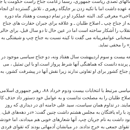
سالهای تصدی ریاست جمهوری، رسماً زعامت جناح راست حکومت یا جن
ه عهده داشت اما با تکیه زدن بر جایگاه رهبری ، تلاش گسترده ای انجام
ناحی» معرفی کند. البته عملکرد او در تمام دویست و هفتاد ماه دوره
ه از جناح چپ ـ اصلاح طلبان ـ و علاقه برای جبران حقارت های جناح
قلاب را آشکار ساخته است اما در عین حال تا دو سال قبل، برای خالی
سخنانی عوامفریبانه می گفت تا کینه نسبت به جناح چپ و شیفتگی به
»‌ را مخفی نماید.
عه بیست و سوم اردیبهشت سال هفتاد ونه، دو جناح سیاسی موجود در
 پرنده دانست که هماهنگی آنها شرط پرواز است.او با این تمثیل ، می
جناح کشور برای او تفاوتی ندارند زیرا نقش آنها در پیشرفت کشور، به
اما پس از افتضاح سیاسی مرتبط با انتخابات بیست ودوم خرداد ۸۸، رهبر جمهوری اسلامی
 اصلاح طلبان را به مصلحت ندانست و به عوامل خود دستور داد حذف کا
مایند. در تداوم همان سیاست، سید علی خامنه ای در دیداری که روز
 با راه یافتگان به مجلس هشتم داشت چنین گفت: «در دهه‌هاى قبل، 
د داشت به نام جريان چپ. آنها شعارهاى خوبى هم ميدادند، اما خودش
تقواى جمعى به خرج ندادند. در ميانشان آدمهائى بودند كه تقواى فردى 