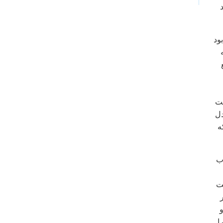
 ۸۸ آغاز کرده بود
صت
دل
ه
اب
یت
و
ا