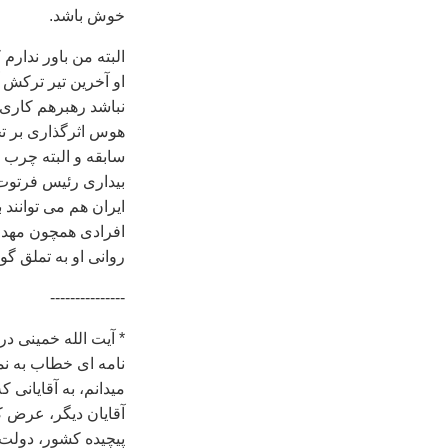
خوش باشد.
البته من باور ندار
او آخرین تیر ترکش 
نباشد رهبرهم کاری 
هوس اثرگذاری بر تح
سابقه و البته چرب ز
بیداری رئیس فرتوت
ایران هم می توانند 
افرادی همچون مهدوی
روانی او به تملق گو
-‫--------------‬
نامه ای خطاب به ن
می‏دانم، به آقايانی
آقايان ديگر، عرض 
پيچيده کشور، دولت ا