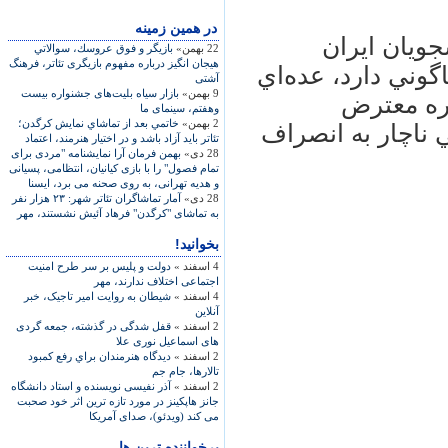
در همين زمينه
جويان ايران
22 بهمن»
بازيگر و فوق عروسك، سوالاتي
هيجان انگيز درباره مفهوم بازيگری تئاتر، فرهنگ
گوني دارد، عد‌ه‌اي
آشتی
9 بهمن»
بازار سياه بليت‌های جشنواره بيست
ره معترض
‌وهفتم، سینمای ما
2 بهمن»
خاتمي بعد از تماشاي نمايش کرگدن؛
ناچار به انصراف
تئاتر بايد آزاد باشد و در اختيار هنرمند، اعتماد
28 دی»
بهمن فرمان آرا نمايشنامه "مردی برای
تمام فصول" را با بازی کيانيان، انتظامی، پسيانی
و هديه تهرانی، به روی صحنه می برد، ايسنا
28 دی»
آمار تماشاگران تئاتر شهر: ۲۳ هزار نفر
به تماشای "کرگدن" فرهاد آئيش نشستند، مهر
بخوانید!
4 اسفند »
دولت و پلیس بر سر طرح امنیت
اجتماعی اختلاف ندارند، مهر
4 اسفند »
شیطان به روایت امیر تاجیک، خبر
آنلاین
2 اسفند »
قفل شدگی در گذشته، جمعه گردی
های اسماعيل نوری علا
2 اسفند »
ديدگاه‌ هنرمندان براي رفع كمبود
تالارها، جام جم
2 اسفند »
آذر نفیسی نویسنده و استاد دانشگاه
جانز هاپکینز در مورد تازه ترین اثر خود صحبت
می کند (ویدئو)، صدای آمریکا
پرخواننده ترین ها