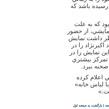
رسيده باشد كه
ود كه به علت
نمايشي، از حضور
ظر داشت نمايش
 اكبرنژاد را در
ين نمايش را در
تمركز بيشتري
صحنه ببرد.
ي اعلام كرده
ا لباس خانه»
ت.»
حه
|
بازگشت به صفحه اول