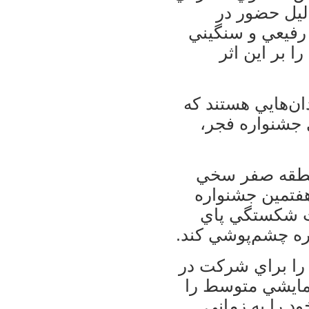
دليل حضور در
رفيعي و سنگيني
ا بر اين اثر
ن‌هايي هستند كه
ي جشنواره فجر،
نطقه صفر سخي
هفتمين جشنواره
علت شكستگي پاي
ره چشم‌پوشي كند.
را براي شركت در
مايشي متوسط را
د را به زماني