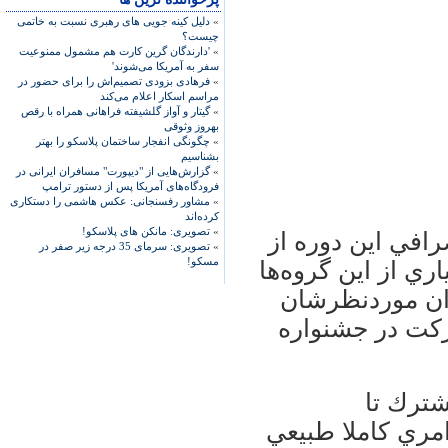
»
دلیل کینه جویی های رهبری نسبت به خاتمی
چیست؟
»
'دارندگان گرین کارت هم مشمول ممنوعیت
سفر به آمریکا می‌شوند'
»
فرهادی بزودی تصمیم‌اش را برای حضور در
مراسم اسکار اعلام می‌کند
»
گیتار و آواز گلشیفته فراهانی همراه با رقص
بهروز وثوقی
»
چگونگی انفجار ساختمان پلاسکو را بهتر
بشناسیم
»
گزارش‌هایی از "دیپورت" مسافران ایرانی در
فرودگاه‌های آمریکا پس از دستور ترامپ
»
مشاور رفسنجانی: عکس هاشمی را دستکاری
کرده‌اند
»
تصویری: مانکن های پلاسکو!
افي اين دوره از
»
تصویری: سرمای 35 درجه زیر صفر در
مسکو!
ري از اين گروه‌ها
ان موردنظرشان
شركت در جشنواره
شترك تا
مري كاملا طبيعي