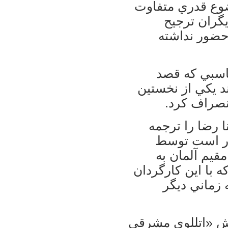
ضوع قدري متفاوت
يگران ترجيح
 حضور نداشته
ماسبي كه قصد
د يكي از نخستين
نصراف كرد.
 رضا را ترجمه
رار است توسط
قيم آلمان به
ه با اين كارگردان
 زماني ديگر
ش «اتللوي مشرقي