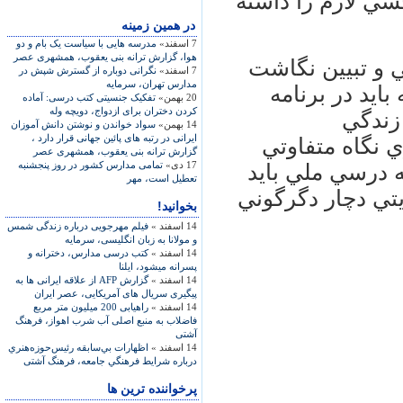
خشي لازم را داشته
در همين زمينه
7 اسفند»
مدرسه هايی با سياست يک بام و دو
هوا، گزارش ترانه بنی يعقوب، همشهری عصر
 و تبيين نگاشت
7 اسفند»
نگرانی دوباره از گسترش شپش در
مدارس تهران، سرمایه
بايد در برنامه
20 بهمن»
تفکیک جنسیتی کتب درسی: آماده
کردن دختران برای ازدواج، دویچه وله
زندگي
14 بهمن»
سواد خواندن و نوشتن دانش آموزان
ايرانی در رتبه های پائين جهانی قرار دارد ،
 نگاه متفاوتي
گزارش ترانه بنی يعقوب، همشهری عصر
17 دی»
تمامی مدارس کشور در روز پنجشنبه
ه درسي ملي بايد
تعطيل است، مهر
ريتي دچار دگرگوني
بخوانید!
14 اسفند »
فیلم مهرجویی درباره زندگی شمس
و مولانا به زبان انگلیسی، سرمایه
14 اسفند »
کتب درسی مدارس، دخترانه و
پسرانه می‏شود، ایلنا
14 اسفند »
گزارش AFP از علاقه ایرانی ها به
پیگیری سریال های آمریکایی، عصر ایران
14 اسفند »
راهیابی 200 میلیون متر مربع
فاضلاب به منبع اصلی آب شرب اهواز، فرهنگ
آشتی
14 اسفند »
اظهارات بي‌سابقه رئيس‌حوزه‌هنري
درباره شرايط فرهنگي جامعه، فرهنگ آشتی
پرخواننده ترین ها