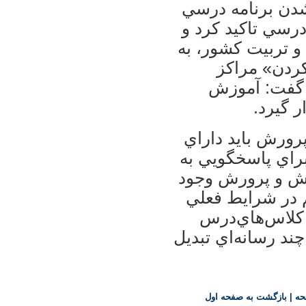
‌شدن برنامه درسي
درسي تاكيد كرد و
 و تربيت كشور، به
كردن» مراكز
و گفت: آموزش
ر گيرد.
پرورش بايد داراي
براي پاسخگويي به
موزش و پرورش وجود
م در شرايط فعلي
 كلاس‌هاي‌درس
چند رسانه‌اي تبديل
حه
|
بازگشت به صفحه اول