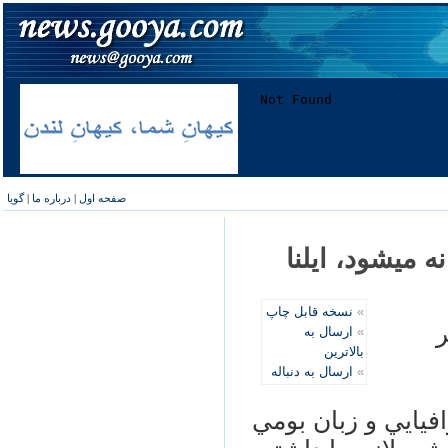
صفحه اول
|
درباره ما
|
گویا
می‏شود، ایلنا
»
نسخه قابل چاپ
ر
»
ارسال به
بالاترین
»
ارسال به دنباله
فيايي و زبان بومي