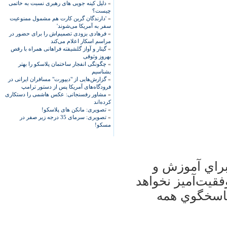
»
دلیل کینه جویی های رهبری نسبت به خاتمی
چیست؟
»
'دارندگان گرین کارت هم مشمول ممنوعیت
سفر به آمریکا می‌شوند'
»
فرهادی بزودی تصمیم‌اش را برای حضور در
مراسم اسکار اعلام می‌کند
»
گیتار و آواز گلشیفته فراهانی همراه با رقص
بهروز وثوقی
»
چگونگی انفجار ساختمان پلاسکو را بهتر
بشناسیم
»
گزارش‌هایی از "دیپورت" مسافران ایرانی در
فرودگاه‌های آمریکا پس از دستور ترامپ
»
مشاور رفسنجانی: عکس هاشمی را دستکاری
کرده‌اند
»
تصویری: مانکن های پلاسکو!
»
تصویری: سرمای 35 درجه زیر صفر در
مسکو!
براي آموزش و
قيت‌آميز نخواهد
 پاسخگوي همه