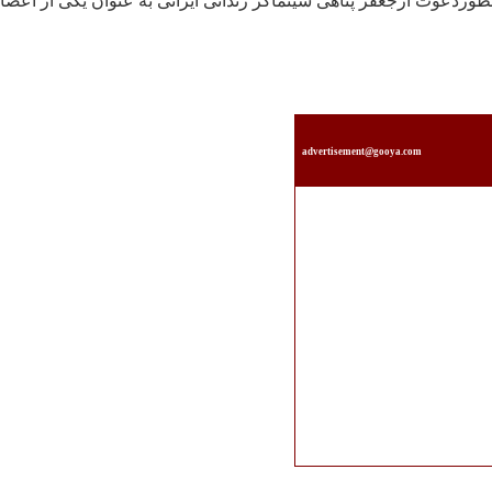
نظوردعوت ازجعفر پناهی سينماگر زندانی ايرانی به عنوان يکی از اعضا
advertisement@gooya.com