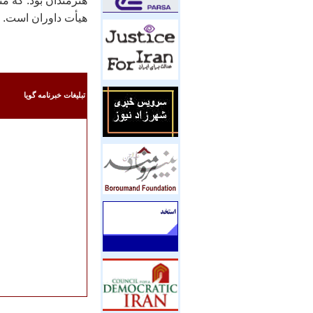
هنرمندان بود. که م
هیأت داوران است.
تبليغات خبرنامه گويا