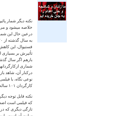
خلاصه ميشود و می تو
درعين حال اين شمار
فستيوال، اين کاهش
تأثيرش بر بسياری 
بازهم اگر سال گذش
شماری ازکارگردانهای
درکنار آن، شاهد با
نوعی نگاه، با فيلمی
کارگردان ۱۰۱ ساله پرتغالی هستيم.
نکته قابل توجه ديگ
که فيلمی است اضطر
سايت آن است . اين ز