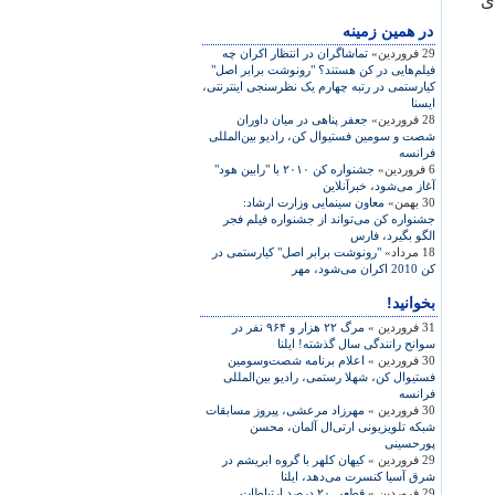
ی
در همين زمينه
29 فروردین»
تماشاگران در انتظار اکران چه
فيلم‌هايی در کن هستند؟ "رونوشت برابر اصل"
کيارستمی در رتبه چهارم يک نظرسنجی اينترنتی،
ايسنا
28 فروردین»
جعفر پناهی در ميان داوران
شصت و سومين فستيوال کن، راديو بين‌المللی
فرانسه
6 فروردین»
جشنواره کن ۲۰۱۰ با "رابين هود"
آغاز می‌شود، خبرآنلاين
30 بهمن»
معاون سینمایی وزارت ارشاد:
جشنواره کن می‌تواند از جشنواره فیلم فجر
الگو بگیرد، فارس
18 مرداد»
"رونوشت برابر اصل" کیارستمی در
کن 2010 اکران می‌شود، مهر
بخوانید!
31 فروردین »
مرگ ۲۲ هزار و ۹۶۴ نفر در
سوانح رانندگی سال گذشته! ايلنا
30 فروردین »
اعلام برنامه شصت‌وسومين
فستيوال کن، شهلا رستمی، راديو بين‌المللی
فرانسه
30 فروردین »
مهرزاد مرعشی، پيروز مسابقات
شبکه تلويزيونی ارتی‌ال آلمان، محسن
پورحسينی
29 فروردین »
کيهان کلهر با گروه ابريشم در
شرق آسيا کنسرت می‌دهد، ايلنا
29 فروردین »
قطعی ۲۰ درصد ارتباطات