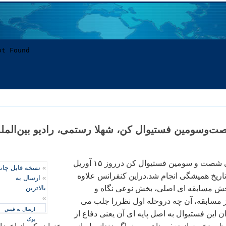
صت‌وسومين فستيوال کن، شهلا رستمی، راديو بين‌المل
کنفرانس مطبوعاتی شصت و سومين فستيوال کن درروز ۱۵ آوريل
»
نسخه قابل چا
 تاريخ هميشگی انجام شد.دراين کنفرانس علاوه
»
ارسال به
بخش مسابقه ای اصلی، بخش نوعی نگاه و
بالاترین
»
ز مسابقه، آن چه دروحله اول نظررا جلب می
ارسال به فیس
 اين فستيوال به اصل پايه ای آن يعنی دفاع از
بوک