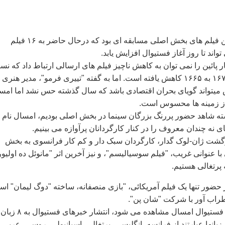
نکته ديگر شمار پائين فيلم های بخش اصلی مسابقه ای بود که درحال حاضر به ۱۶ فيلم
اند تا روز آغاز فستيوال افزايش يابد.
 پائين را نمی توان به کاهش ناچيز فيلم های ارسالی ارتباط داد که نس
به سال گذشته از ۱۶۷۰ به ۱۶۶۵ کاهش يافته است. اما به گفته "تييری فرمو"، مدير هنری
 ميتواند گويای بحران اقتصادی باشد که سال گذشته حس نشد اما امس
از زمينه ها محسوس است.
ته شاهد حضور پررنگ بزرگان سينما در بخش اصلی بوديم، امسال نام
 نه چندان معروف را در کنار کارگردانان پرآوازه می بينيم.
زگشت ژان-لوک گدار، کارگردان سبک دار و کم کار فرانسوی به بخش
 با عنوانی غريب، "فيلم سوسياليسم"، و نيز آخرين اثر "مانوئل ده اوليور
ر حضور تنها يک فيلم آمريکائی، "بازی منصفانه، ساخته "دوگ ليمان" ا
اب آور با شرکت "شان پن".
تازگی ديگری که در فستيوال امسال مشاهده می شود، انتشار
بانها عبارتند از فرانسه، انگليسی، پرتغالی، اسپانيولی، روسی، عربی،