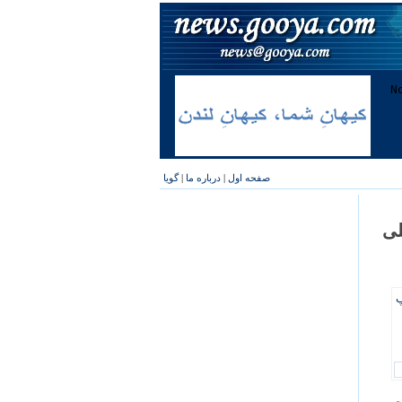
صفحه اول
|
درباره ما
|
گویا
لی
پ