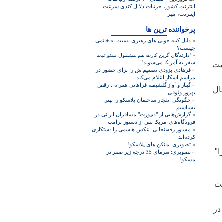
اينترنت کشور، جزئيات دلايل کندی سرعت
اينترنت، مهر
پرخواننده ترین ها
»
دلیل کینه جویی های رهبری نسبت به خاتمی
چیست؟
»
'دارندگان گرین کارت هم مشمول ممنوعیت
سفر به آمریکا می‌شوند'
بت
»
فرهادی بزودی تصمیم‌اش را برای حضور در
مراسم اسکار اعلام می‌کند
»
گیتار و آواز گلشیفته فراهانی همراه با رقص
ال
بهروز وثوقی
»
چگونگی انفجار ساختمان پلاسکو را بهتر
بشناسیم
»
گزارش‌هایی از "دیپورت" مسافران ایرانی در
فرودگاه‌های آمریکا پس از دستور ترامپ
»
مشاور رفسنجانی: عکس هاشمی را دستکاری
کرده‌اند
»
تصویری: مانکن های پلاسکو!
ا"
»
تصویری: سرمای 35 درجه زیر صفر در
مسکو!
ست
 خبرهای فستيوال به ۸ زبان در