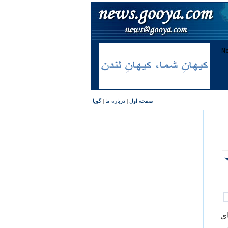
صفحه اول
|
درباره ما
|
گویا
پ
ی