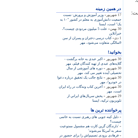
.
در همين زمينه
فت:
17 شهریور»
وزير آموزش و پرورش: نسبت
جمعيت دانش‌آموزی به معلم در کشور "۱۰ به
يک" است، ايسنا
30 بهمن»
علت 5 میلیون مردودی چیست؟،
خبرآنلاین
1 دی»
کتاب درسی دختران و پسران از سن
9سالگی متفاوت می‌شود، مهر
بخوانید!
30 شهریور »
اکبر عبدی به خانه برگشت -
گلایه‌های عبدی از تهیه کنندگان فیلم، مهر
30 شهریور »
دوره های آموزشی از سال
تحصیلی آینده تغییر می کند، مهر
30 شهریور »
نتایج جالب یک تحقیق درباره دعوا
در خودرو!، مهر
30 شهریور »
آخرین کتاب ونه‌گات در راه ایران
است، مهر
29 شهریور »
پخش سريال‌هاي ايراني از
تلويزيون ترکيه، ايسنا
پرخواننده ترین ها
»
دلیل کینه جویی های رهبری نسبت به خاتمی
چیست؟
»
'دارندگان گرین کارت هم مشمول ممنوعیت
سفر به آمریکا می‌شوند'
»
فرهادی بزودی تصمیم‌اش را برای حضور در