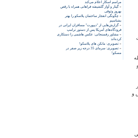
مراسم اسکار اعلام می‌کند
»
گیتار و آواز گلشیفته فراهانی همراه با رقص
بهروز وثوقی
»
چگونگی انفجار ساختمان پلاسکو را بهتر
بشناسیم
»
گزارش‌هایی از "دیپورت" مسافران ایرانی در
فرودگاه‌های آمریکا پس از دستور ترامپ
»
مشاور رفسنجانی: عکس هاشمی را دستکاری
کرده‌اند
»
تصویری: مانکن های پلاسکو!
»
تصویری: سرمای 35 درجه زیر صفر در
مسکو!
ه
 و
ی