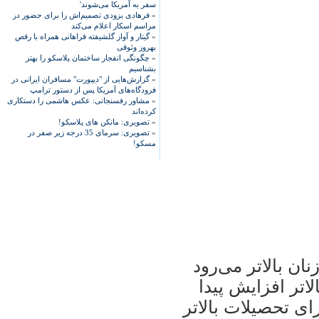
سفر به آمریکا می‌شوند'
»
فرهادی بزودی تصمیم‌اش را برای حضور در
مراسم اسکار اعلام می‌کند
»
گیتار و آواز گلشیفته فراهانی همراه با رقص
بهروز وثوقی
»
چگونگی انفجار ساختمان پلاسکو را بهتر
بشناسیم
»
گزارش‌هایی از "دیپورت" مسافران ایرانی در
فرودگاه‌های آمریکا پس از دستور ترامپ
»
مشاور رفسنجانی: عکس هاشمی را دستکاری
کرده‌اند
»
تصویری: مانکن های پلاسکو!
»
تصویری: سرمای 35 درجه زیر صفر در
مسکو!
ن بالاتر می‌رود
لاتر افزایش پیدا
ای تحصیلات بالاتر