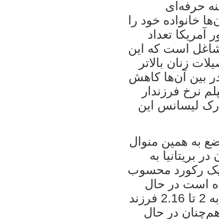
ه حرفه‌ای
ا خانواده خود را
 آمریکا تعداد
یبا 2 برابر زنان شاغل است که این
لات زنان بالاتر
ر بین آن‌ها کاهش
پلم نرخ فرزندار
 مدرک لیسانس این
ضع به همین منوال
 بریتانیا به
د یک رکورد محسوب
ده است در حال
حاضر اندازه خانواده‌ها به طور متوسط به 2 تا 2.16 فرزند
م‌چنان در حال