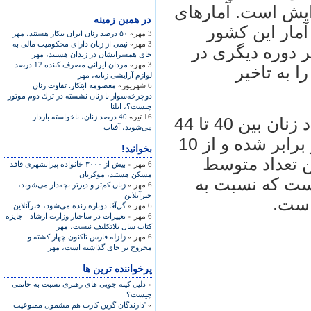
ایش است. آمارهای
در همين زمينه
مار این کشور
3 مهر»
۵۰ درصد زنان ايران بيکار هستند، مهر
3 مهر»
نیمی از زنان دارای محکومیت مالی به
هر دوره دیگری در
جای همسرانشان در زندان هستند، مهر
3 مهر»
مردان ایرانی مصرف کننده 12 درصد
 به تاخیر
لوازم آرایشی زنانه، مهر
6 شهریور»
معصومه ابتكار: تفاوت زنان
دوچرخه‌سوار با زنان نشسته در ترك دوم موتور
چيست؟، ایلنا
16 تیر»
40 درصد زنان، ناخواسته باردار
برای مثال در طول 30 سال گذشته تعداد زنان بین 40 تا 44
می‌شوند، آفتاب
سال بدون فرزند در این کشور تقریبا دو برابر شده و از 10
بخوانید!
چنین تعداد متوسط
6 مهر »
بيش از ۳۰۰۰ خانواده پيرانشهری فاقد
مسکن هستند، موکريان
 زن به 1.9 رسیده است که نسبت به
6 مهر »
زنان کم‌تر و دیرتر بچه‌دار می‌شوند،
خبرآنلاین
6 مهر »
گل‌آقا دوباره زنده می‌شود، خبرآنلاین
6 مهر »
تغییرات در ساختار وزارت ارشاد - جایزه
کتاب سال بلاتکلیف نیست، مهر
6 مهر »
زلزله فارس تاکنون چهار کشته و
مجروح بر جای گذاشته است، مهر
پرخواننده ترین ها
»
دلیل کینه جویی های رهبری نسبت به خاتمی
چیست؟
»
'دارندگان گرین کارت هم مشمول ممنوعیت