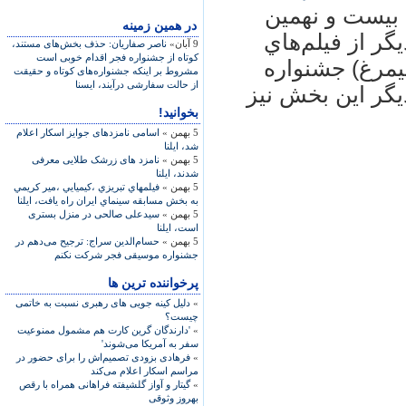
 بيست و نهمين
در همين زمينه
گر از فيلم‌هاي
9 آبان»
ناصر صفاريان: حذف بخش‌های مستند،
کوتاه از جشنواره فجر اقدام خوبی است
مرغ) جشنواره
مشروط بر اينکه جشنواره‌های کوتاه و حقيقت
از حالت سفارشی درآيند، ايسنا
يگر اين بخش نيز
بخوانید!
5 بهمن »
اسامی نامزدهای جوایز اسکار اعلام
شد، ایلنا
5 بهمن »
نامزد های زرشک طلایی معرفی
شدند، ایلنا
5 بهمن »
فيلمهاي تبريزي ،كيميايي ،مير كريمي
به بخش مسابقه سينماي ايران راه يافت، ایلنا
5 بهمن »
سيدعلی صالحی در منزل بستری
است، ايلنا
5 بهمن »
حسام‌الدین سراج: ترجیح می‌دهم در
جشنواره موسیقی فجر شرکت نکنم
پرخواننده ترین ها
»
دلیل کینه جویی های رهبری نسبت به خاتمی
چیست؟
»
'دارندگان گرین کارت هم مشمول ممنوعیت
سفر به آمریکا می‌شوند'
»
فرهادی بزودی تصمیم‌اش را برای حضور در
مراسم اسکار اعلام می‌کند
»
گیتار و آواز گلشیفته فراهانی همراه با رقص
بهروز وثوقی