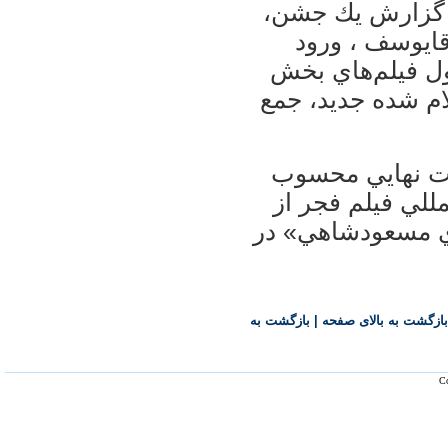
يمين، گزارش يك جشن،
قايوسف ، ورود
ول فيلم‌هاي بخش
ام شده جديد، جمع‌
ت نهايي محسوب
للي فيلم فجر از
ري «مهدي مسعودشاهي» در
بازگشت به بالای صفحه
|
بازگشت به
Co