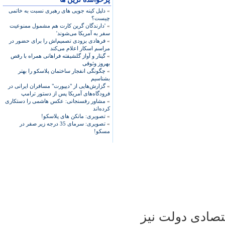
»
دلیل کینه جویی های رهبری نسبت به خاتمی
چیست؟
»
'دارندگان گرین کارت هم مشمول ممنوعیت
سفر به آمریکا می‌شوند'
»
فرهادی بزودی تصمیم‌اش را برای حضور در
مراسم اسکار اعلام می‌کند
»
گیتار و آواز گلشیفته فراهانی همراه با رقص
بهروز وثوقی
»
چگونگی انفجار ساختمان پلاسکو را بهتر
بشناسیم
»
گزارش‌هایی از "دیپورت" مسافران ایرانی در
فرودگاه‌های آمریکا پس از دستور ترامپ
»
مشاور رفسنجانی: عکس هاشمی را دستکاری
کرده‌اند
»
تصویری: مانکن های پلاسکو!
»
تصویری: سرمای 35 درجه زیر صفر در
مسکو!
صادی دولت نيز