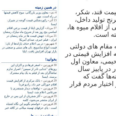
در همين زمينه
مت قند، شکر،
4 دی»
معاون وزیر بازرگانی: موج کاهش قیمتها
در راه است، مهر
ج توليد داخل،
13 آذر»
ركوردشكني قيمت گوجه در شيراز،
ايسنا
 از اقلام ميوه ها،
27 مرداد»
گزارش ایلنا از قيمت برخي اقلام
اساسي پنج روز بعد از شروع ماه مبارك رمضان
ته است.
21 مرداد»
جهش قيمت ها در ماه رمضان در
ايران - فیلم خبری، صدای آمریکا
4 شهریور»
در پی اعلام حذف يارانه‌ها از نان؛
مقام های دولتی
قيمت انواع ساندويج، نان های سنتی و صنعتی در
بازار تهران افزايش يافت، ايلنا
ه افزايش قيمتی در
بخوانید!
حيمی، معاون اول
30 فروردین »
اصغر فرهادی و اکران اين
 در پاييز سال
روزهای "جدايی نادر از سيمين": اصرار ندارم
تماشاگران بعد از فيلم به يک پيام مشترک
ه‌ها گفت که
برسند، ايسنا
29 فروردین »
بانک مرکزی از افزایش قیمت
ختيار مردم قرار
اقلام خوراکی خبر داد، رادیو فردا
29 فروردین »
توافقات ديدار شمقدری با
ضرغامی اعلام شد، ايسنا
29 فروردین »
آثار شجریان از این پس در خارج
از ایران منتشر می‌شود، کلمه
28 فروردین »
خواستم بگویم این​ نگاه اشتباه
است - پای حرف​های تهمینه میلانی در کافه خبر
پرخواننده ترین ها