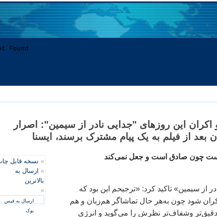
اکران اين روزهای "جدايی نادر از سيمين": اصرار
 بعد از فيلم به يک پيام مشترک برسند، ايسنا
 است چون صادق است و جعل نمی‌کند
»
نسخه قابل چا
»
ارسال به
بالاترین
ر از سيمين» تاکيد کرد: «ترجيحم اين بود که
»
کران شود چون به‌هر حال تماشاگر هم‌زبان و هم
ارسال به فیس
بوک
دقيق‌تر وشفاف‌تر نظرش را می‌گويد و انرژی