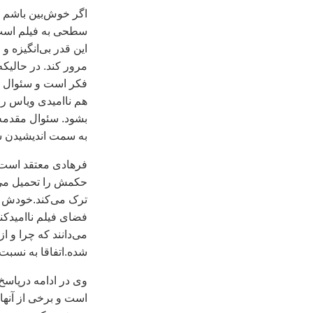
اگر خوش‌بين باشم و
سطحی به فيلم است، 
اين قدر بی‌انگيزه و
مرور کند. در حاليکه
فکر است و سئوال کر
هم نااميدی وياس را
بشود. سئوال مقدمه 
به سمت انديشيدن س
فرهادی معتقد است: ف
حکمش را تحميل می‌ک
ترک می‌کند.خودش مب
فضای فيلم نااميدکن
می‌دانند که چرا و ا
شده.اتفاقا به نسبت 
وی در ادامه‌ درپاسخ 
است و برخی از آنها