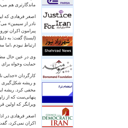
ماندگارتری هم می‌د
اصغر فرهادی که اين
نادر از سيمين» می‌
پيرامون اکران نورو
(ايسنا) گفت: به دلي
ارتباط نبودم ،اما 
وی در عين حال مطر
حمايت وخواه برای 
کارگردان «جدايی نا
و ريشه شکل‌گيری چ
مخفی کرد. ريشه اين
پنهانی‌ست که از زا
ويرانگر که اولين ق
اصغر فرهادی در ادام
اکران نمی‌کرد، گف