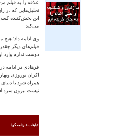
علاقه را به فيلم من
تحليل‌هايی که در ر
اين پخش‌کننده کسی 
می‌کند.
وی ادامه داد: هيچ م
فيلم‌های ديگر چقدر
دوست ندارم وارد اي
فرهادی در ادامه در 
اکران نوروزی وبهار
همراه شود با دنيای
نيست بيرون سرد است
تبليغات خبرنامه گويا