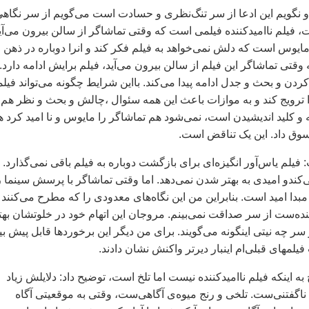
 نگويم اين ادعا از سر تنگ‌نظری و حسادت است می‌گويم از سر نگاه
فيلم نااميدکننده فيلمی است که وقتی تماشاگر از سالن بيرون می‌آي
 مايوس است که دلش نمی‌خواهد به فيلم فکر کند و انرا دوباره در ذهن
 وقتی تماشاگر اين فيلم از سالن بيرون می‌آيد، فيلم برايش ادامه دارد.
دن و بحث و جدل ادامه پيدا می‌کند. بااين شرايط چگونه می‌تواند فيل
 ترويج کند و به موازات باعث اين همه سئوال ،چالش و بحث و نظر هم
و کليد انديشيدن است، نمی‌شود هم تماشاگر را مايوس و نا اميد کرد ه
وق داد. اين يک تناقض است.
يلم ياس‌آور انگيزه‌ای برای بازگشت دوباره به فيلم باقی نمی‌گذارد.
ندو اميدی به بهتر شدن نمی‌دهد. اما وقتی تماشاگر با پرسش سينما ر
دا اميد است. بنابراين من اين نگاه‌های معدودی را که مطرح می‌کنند
نده‌ست از سر صداقت نمی‌بينم. مروجان اين اتهام خود در خلوتشان بهت
ز سر چه نيتی اينگونه می‌گويند. برای من ديگر اين برخوردها قابل پيش بي
فيلمهای قبلی‌ام اينبار ديرتر واکنش نشان دادند.
به اينکه فيلم نااميدکننده نيست اما تلخ است، توضيح داد: دلايلش زياد
 ناگفتنی‌ست. تلخی و رنج ميوه‌ی آگاهی‌ست، وقتی به موقعيتی آگاه