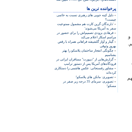
پرخواننده ترین ها
»
دلیل کینه جویی های رهبری نسبت به خاتمی
چیست؟
»
'دارندگان گرین کارت هم مشمول ممنوعیت
سفر به آمریکا می‌شوند'
»
فرهادی بزودی تصمیم‌اش را برای حضور در
و
مراسم اسکار اعلام می‌کند
»
گیتار و آواز گلشیفته فراهانی همراه با رقص
.
بهروز وثوقی
»
چگونگی انفجار ساختمان پلاسکو را بهتر
بشناسیم
»
گزارش‌هایی از "دیپورت" مسافران ایرانی در
فرودگاه‌های آمریکا پس از دستور ترامپ
»
مشاور رفسنجانی: عکس هاشمی را دستکاری
کرده‌اند
»
تصویری: مانکن های پلاسکو!
هم
»
تصویری: سرمای 35 درجه زیر صفر در
مسکو!