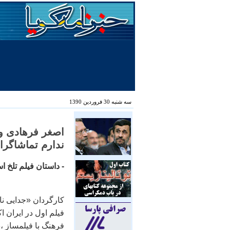
سه شنبه 30 فروردین 1390
اصغر فرهادی و 
ندارم تماشاگران
- داستان فيلم تلخ
کارگردان «جدايی ناد
فيلم اول در ايران ا
فرهنگ با فيلمساز ،