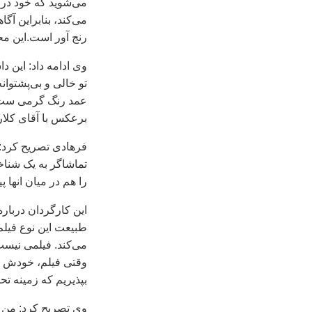
می‌شويد که خود درون
می‌کند، بنابراين آگ
رنج آور است.اين م
وی ادامه داد: اين 
تو خالی و بی‌پشتوا
عمد رنگ گرمی ست با
برعکس با آقای کلار
فرهادی تصريح کرد: ب
تماشاگر به يک شناخ
را هم در ميان انها 
اين کارگردان درباره
طبيعت اين نوع فيلم 
می‌کند. فيلمی نيس
وقتی فيلم، خودش را
بپذيريم که زمينه ت
وی تصريح کرد: من اس