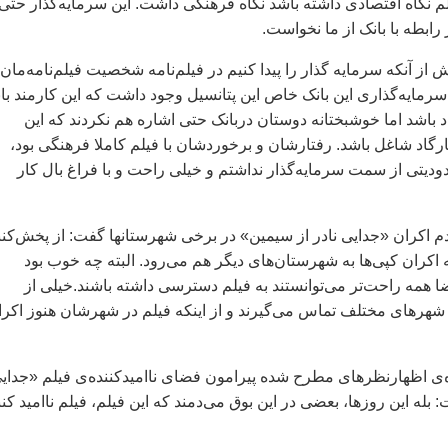
يلم نگاه اقتصادی داشته باشد نگاه فرهنگی داشت. اين سرمايه‌گذار حتی
رابطه با بانک از ما نخواست.
ش از آنکه سرمايه گذار را پيدا کنيم در فيلم‌نامه شخصيت فيلم‌نامه‌مان
ا سرمايه‌گذاری اين بانک خاص اين پتانسيل وجود داشت که اين کارمند با
د باشد اما خوشبختانه دوستان دربانک حتی اشاره هم نکردند که اين
ارگاد شاغل باشد. رفتارشان و برخوردشان با فيلم کاملا فرهنگی بود،
دوديتی از سمت سرمايه‌گذار نداشتم و خيلی راحت و با فراغ بال کار
م اکران «جدايی نادر از سيمين» در برخی شهرستانها گفت: از پخش‌کنن
ه اکران کپی‌ها به شهرستان‌های ديگر هم می‌رود. البته چه خوب بود
ا همه راحت‌تر می‌توانستند به فيلم دسترسی داشته باشند.خيلی از
ز شهرهای مختلف تماس می‌گيرند و از اينکه فيلم در شهرشان هنوز اکرا
ه‌ی اظهارنظرهای مطرح شده پيرامون فضای نااميد‌کننده‌ی فيلم «جداي
بله اين روزها، بعضی در اين بوق می‌دمند که اين فيلم، فيلم نااميد کنند