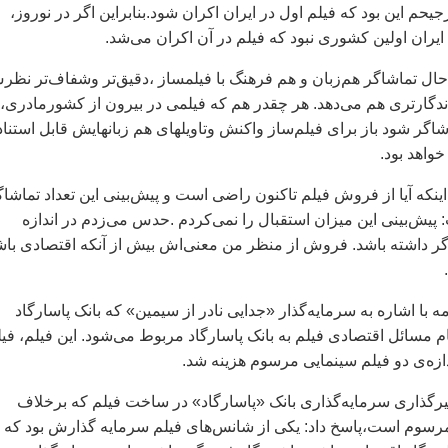
جيحم اين بود که فيلم اول در ايران اکران شود.بنابراين اگر در نوروز،
ايران اولين کشوری نبود که فيلم در آن اکران می‌شد.
 حال تماشاگر هم‌زبان و هم فرهنگ با فيلمساز ،دقيق‌تر وشفاف‌تر نظ
اندگارتری هم می‌دهد. هر چقدر هم که فيلمی در بيرون از کشورمادری،
گر شود باز برای فيلم‌ساز واکنش وتاويلهای هم زبانهايش قابل استناد
واهد بود.
ينکه آيا از فروش فيلم تاکنون راضی است و پيش‌بينی اين تعداد تماشاگ
پيش‌بينی اين ميزان استقبال را نمی‌کردم .حدس می‌زدم در اندازه
گر داشته باشد. فروش از منظر من معنی‌اش بيش از آنکه اقتصادی باش
مه با اشاره به سرمايه‌گذار «جدايی نادر از سيمين» که بانک پاسارگاد
م مسائل اقتصادی فيلم به بانک پاسارگاد مربوط می‌شود. اين فيلم، في
دازه‌ی دو فيلم سينمايی مرسوم هزينه شد.
ثيرگذاری سرمايه‌گذاری بانک «پاسارگاد» در ساخت فيلم که برخلاف
مرسوم است،پاسخ داد: يکی از شانس‌های فيلم سرمايه گذارش بود که