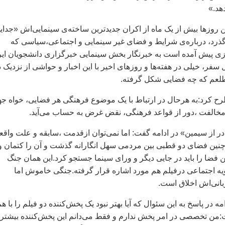
هد.»
 روزها بيش از يک ماه از اکران جديدترين ساخته‌ی سينمايی‌اش «جداي
گذرد، درباره‌ی شرايط و فضای غير سينمايی و اجتماعی،سياسی که
زی پيش آمده است به خبرنگار بخش سينمايی خبرگزاری دانشجويان اير
ل سفر، خيلی در هفته‌ها و روزهای اخير با اين اخبار و حواشی از نزديک د
مطلعم که چه فضايی شکل گرفته.
ح کرد:به هرحال در ارتباط با يک موضوع فرهنگی هر فضايی، خواه ج
مخالفت ،دور از قواعد فرهنگی، نقض غرض به حساب می‌آيد.
در از سيمين» در ادامه گفت: اما نمی‌توان ازقدمت ،سابقه و علت واقع
نين فضای دو قطبی بين مردمی سهل انگارانه گذشت و آن را کتمان و
 فضا را بايد در جايی ديگر و ورای سينما جستجو کرد.اين همان جنگ
ويه اجتماعی درفيلم هم مورد اشاره قرار گرفته.جنگی خاموش اما
ربانی‌اش اخلاق است.
ه در پاسخ به اين سئوال که آيا بهتر نبود يک پخش‌کننده دو فيلم را با ه
ت:من تخصصی در امر پخش ندارم و فقط می‌دانم اين پخش‌کننده بيشتر