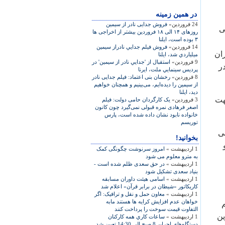
در همين زمينه
24 فروردین»
فروش جدايی نادر از سيمين
ی
روزهای ۱۴ الی ۱۸ فروردين بيشتر از اخراجی ها
۳ بوده است، ايلنا
14 فروردین»
فروش فيلم جدايي نادراز سيمين
ان
ميلياردي شد، ایلنا
9 فروردین»
استقبال از 'جدايي نادر از سيمين' در
ر
پرديس سينمايي ملت، ايرنا
8 فروردین»
رخشان بنی اعتماد: فيلم جدايی نادر
از سيمين را ديده‌ايم، می‌بينيم و همچنان خواهيم
ديد، ايلنا
هت
3 فروردین»
يک کارگردان حامی دولت: فيلم
اصغر فرهادی نمره قبولی نمی‌گيرد چون کانون
خانواده نابود نشان داده شده است، پارس
توريسم
ی
بخوانید!
1 اردیبهشت »
امروز سرنوشت چگونگی کمک
به مترو معلوم می شود
1 اردیبهشت »
در حق سعدی ظلم شده است -
بنیاد سعدی تشکیل شود
1 اردیبهشت »
اسامی هیئت داوران مسابقه
کاریکاتور «شیطان در برابر قرآن» اعلام شد
1 اردیبهشت »
معاون حمل و نقل و ترافیک: اگر
خواهان عدم افزایش کرایه ها هستند مابه
م
التفاوت قیمت سوخت را پرداخت کنند
ين
1 اردیبهشت »
ساعات كاري همه كاركنان
دستگاه‌هاي اجرايي8 صبح الي 14:30 تعيين شد