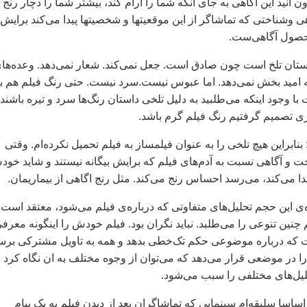
 انيد اين آگاهی به جای آنکه شما را آرام کند، بيشتر شما را دچار رنج
اهی وشناختی که تماشاگر از اين موقعيتها و شخصيتها پيدا می‌کند برايش
حصول آگاهی‌ست.
داستان تلخ است چون صادق است. جعل نمی‌کند. شعار نمی‌دهد. وعده‌ها
نه اميد بخش نمی‌دهد. اما عبوس نيست.سرد نيست. حتی رنگ فيلم هم ب
 وجود اينکه می‌طلبيد به دليل تلخی داستان رنگ‌ها سرد و تيره باشند،
ی تصميم گرفتيم رنگ فيلم گرم باشد.
نابراين هيچ تلخی را به عنوان فيلمساز به فيلم تحميل نکرده‌ام. وقتی
ت و آگاهی نسبت به آدم‌های فيلم که برايش بيگانه نيستند و شايد خو
پيدا می‌کند، می‌رسد احساس رنج می‌کند. مثل رنج اگاهی از بيماريمان.
‌ی اين حجم تحليل‌های متفاوتی که درباره‌ی فيلم می‌شود، معتقد است:
چنين تنوعی را می‌طلبد. نبايد نگران بود. فيلم خودش را اينگونه معرف
ت که درباره موضوعی حکم تک‌خطی بدهد و همه به تاويل مشترکی برسن
 در موضعی قرار می‌دهد که می‌توان از وجوه مختلف به ان نگاه کرد با
حليل‌های مختلفی را سبب می‌شود.
اسا سليقه‌ام سينمايی که تماشاگران بعد از ديدن فيلم به يک پيام