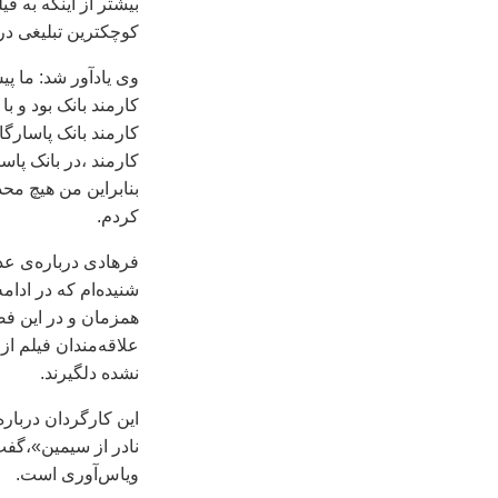
بيشتر از اينکه به ف
کوچکترين تبليغی در 
وی يادآور شد: ما پي
کارمند بانک بود و ب
کارمند بانک پاسارگا
کارمند ،در بانک پاس
بنابراين من هيچ مح
کردم.
فرهادی درباره‌ی عد
شنيده‌ام که در ادام
همزمان و در اين فض
علاقه‌مندان فيلم ا
نشده دلگيرند.
اين کارگردان دربار
نادر از سيمين»،گفت: 
وياس‌آوری است.