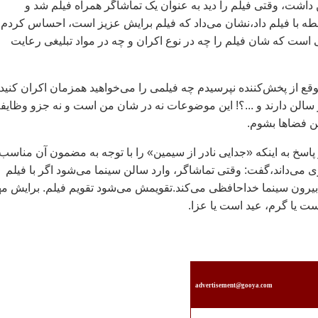
 داشت، وقتی فيلم را ديد به عنوان يک تماشاگر همراه فيلم شد و
ابطه با فيلم ‌داد،نشان می‌داد که فيلم برايش عزيز است، احساس کردم
است که شان فيلم را چه در نوع اکران و چه در مواد تبليغی رعايت
وقع از پخش‌کننده نپرسيدم چه فيلمی را می‌خواهيد همزمان اکران کنيد 
 سالن دارند و ...؟! اين موضوعات نه در شان من است و نه جزو وظايفم
ن فضاها بشوم.
پاسخ به اينکه «جدايی نادر از سيمين» را با توجه به مضمون آن مناسب
ی می‌داند،گفت: وقتی تماشاگر، وارد سالن سينما می‌شود اگر با فيلم
 بيرون سينما خداحافظی می‌کند.تقويمش می‌شود تقويم فيلم. برايش م
 يا گرم، عيد است يا عزا.
advertisement@gooya.com