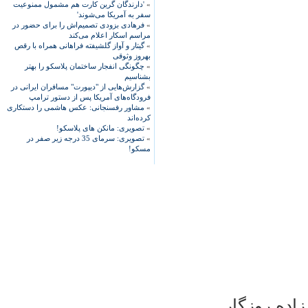
»
'دارندگان گرین کارت هم مشمول ممنوعیت
سفر به آمریکا می‌شوند'
»
فرهادی بزودی تصمیم‌اش را برای حضور در
مراسم اسکار اعلام می‌کند
»
گیتار و آواز گلشیفته فراهانی همراه با رقص
بهروز وثوقی
»
چگونگی انفجار ساختمان پلاسکو را بهتر
بشناسیم
»
گزارش‌هایی از "دیپورت" مسافران ایرانی در
فرودگاه‌های آمریکا پس از دستور ترامپ
»
مشاور رفسنجانی: عکس هاشمی را دستکاری
کرده‌اند
»
تصویری: مانکن های پلاسکو!
»
تصویری: سرمای 35 درجه زیر صفر در
مسکو!
اده روزگار