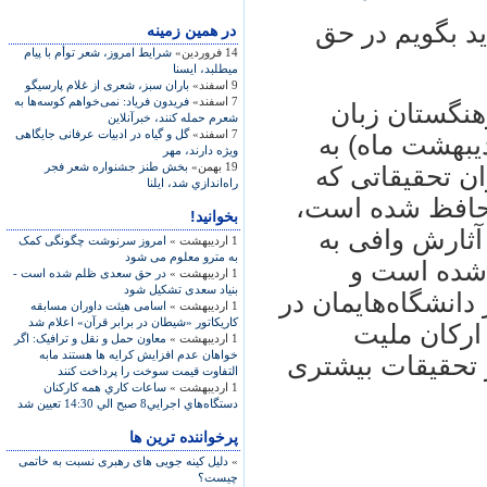
د بگویم در حق
در همين زمينه
14 فروردین»
شرايط امروز، شعر توأم با پيام
مي‏طلبد، ايسنا
9 اسفند»
باران سبز، شعری از غلام پارسیگو
7 اسفند»
فریدون فریاد: نمی‌خواهم کوسه‌ها به
نگستان زبان
شعرم حمله کنند، خبرآنلاین
7 اسفند»
گل و گیاه در ادبیات عرفانی جایگاهی
یبهشت ماه) به
ویژه دارند، مهر
19 بهمن»
بخش طنز جشنواره شعر فجر
ن تحقیقاتی که
راه‌اندازي شد، ایلنا
ن حافظ شده است،
بخوانید!
آثارش وافی به
1 اردیبهشت »
امروز سرنوشت چگونگی کمک
به مترو معلوم می شود
شده است و
1 اردیبهشت »
در حق سعدی ظلم شده است -
بنیاد سعدی تشکیل شود
دانشگاه‌هایمان در
1 اردیبهشت »
اسامی هیئت داوران مسابقه
کاریکاتور «شیطان در برابر قرآن» اعلام شد
ارکان ملیت
1 اردیبهشت »
معاون حمل و نقل و ترافیک: اگر
خواهان عدم افزایش کرایه ها هستند مابه
 تحقیقات بیشتری
التفاوت قیمت سوخت را پرداخت کنند
1 اردیبهشت »
ساعات كاري همه كاركنان
دستگاه‌هاي اجرايي8 صبح الي 14:30 تعيين شد
پرخواننده ترین ها
»
دلیل کینه جویی های رهبری نسبت به خاتمی
چیست؟