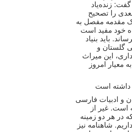
فت: زنده‌یاد
دی را تصحیح
 یک مقدمه مفصل به
اه خود مفید است
ساند. باید بنیاد
 گلستان و
اری، این میراث
ه معیار امروز
 داشته است
ن و ادبیات فارسی
ه است. غیر از
 در هر دو زمینه
اریم. شاهنامه نیز