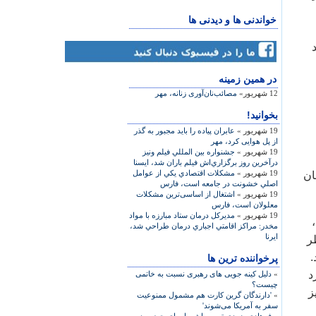
خواندنی ها و دیدنی ها
در همين زمينه
12 شهریور»
مصائب‌نان‌آوری زنانه، مهر
بخوانید!
19 شهریور »
عابران پیاده را باید مجبور به گذر
از پل هوایی کرد، مهر
19 شهریور »
جشنواره بين المللي فيلم ونيز
درآخرين روز برگزاري‌اش فيلم باران شد، ایسنا
19 شهریور »
مشكلات اقتصادي يكي از عوامل
تمری 30 هزار تومان
اصلي خشونت در جامعه است، فارس
19 شهریور »
اشتغال از اساسی‌ترین مشکلات
معلولان است، فارس
19 شهریور »
مديركل درمان ستاد مبارزه با مواد
مخدر: مراكز اقامتي اجباري درمان طراحي شد،
ایرنا
ر
.
پرخواننده ترین ها
د
»
دلیل کینه جویی های رهبری نسبت به خاتمی
چیست؟
ز
»
'دارندگان گرین کارت هم مشمول ممنوعیت
سفر به آمریکا می‌شوند'