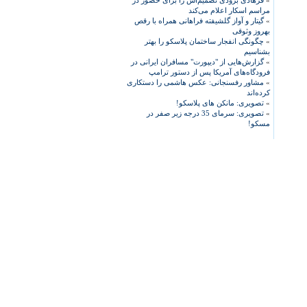
»
فرهادی بزودی تصمیم‌اش را برای حضور در
مراسم اسکار اعلام می‌کند
»
گیتار و آواز گلشیفته فراهانی همراه با رقص
بهروز وثوقی
»
چگونگی انفجار ساختمان پلاسکو را بهتر
بشناسیم
»
گزارش‌هایی از "دیپورت" مسافران ایرانی در
فرودگاه‌های آمریکا پس از دستور ترامپ
»
مشاور رفسنجانی: عکس هاشمی را دستکاری
کرده‌اند
»
تصویری: مانکن های پلاسکو!
»
تصویری: سرمای 35 درجه زیر صفر در
مسکو!