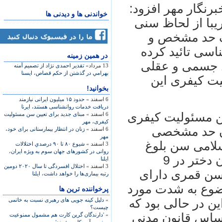
برنگار مهر افزود:
خواندنی ها و دیدنی ها
یبا از لحاظ سنی
ک حد مشخص و
اسی تائید کرده
در همين زمينه
گی به تعادل جسمی و عقلی
13 مرداد»
تقدير احمدی نژاد از تصميم آمنه
بهرامي در گذشتن از حکم قصاص، ایسنا
ت کیفری این
بخوانید!
6 اسفند »
حدود ۱۵ میلیون ایرانی نیازمند
دریافت خدمات روانشناسی هستند، ایرنا
سن مسئولیت کیفری
6 اسفند »
مبنای جدید برای تعیین سن مسئولیت
کیفری، مهر
ن حد مشخصی
6 اسفند »
زنان در انتظار بیمارستانی برای خود،
مهر
 مجازات اسلامی سن بلوغ
3 اسفند »
شیوع ۸۰ تا ۹۰ درصدي اختلالات
روانی در کشورهای جهان سوم به ویژه ایران،
جسمی مبنا قرار داده شد و بر اساس آن دختر در 9
ایلنا
3 اسفند »
اختلال افسردگی تا سال ۲۰۲۰ دومین
ر اساس سن قمری دارای
رتبه بیماری‌ها را خواهد داشت، ایلنا
ضوع به شدت مورد
پرخواننده ترین ها
ن در حالی بود که
»
دلیل کینه جویی های رهبری نسبت به خاتمی
چیست؟
اساس قانون مدنی
»
'دارندگان گرین کارت هم مشمول ممنوعیت