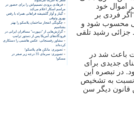
سفر به آمریکا می‌شوند'
 اموال خود
»
فرهادی بزودی تصمیم‌اش را برای حضور در
مراسم اسکار اعلام می‌کند
گر فردی بر
»
گیتار و آواز گلشیفته فراهانی همراه با رقص
بهروز وثوقی
ی محسوب شود و
»
چگونگی انفجار ساختمان پلاسکو را بهتر
بشناسیم
 جزائی رشید تلقی
»
گزارش‌هایی از "دیپورت" مسافران ایرانی در
فرودگاه‌های آمریکا پس از دستور ترامپ
»
مشاور رفسنجانی: عکس هاشمی را دستکاری
کرده‌اند
»
تصویری: مانکن های پلاسکو!
ت باعث شد در
»
تصویری: سرمای 35 درجه زیر صفر در
مسکو!
مبنای جدیدی برای
 در تبصره این
س نسبت به تشخیص
 قانون دیگر سن