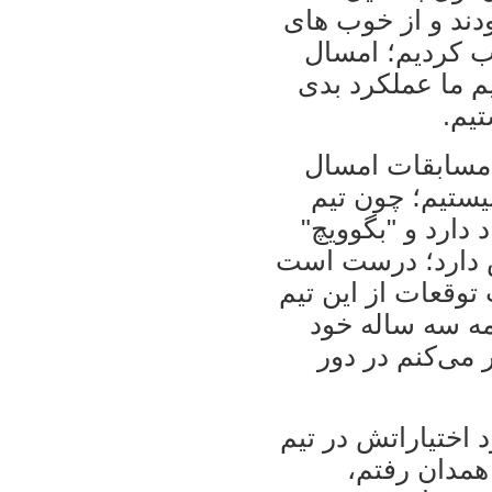
ودند و از خوب های
 کرديم؛ امسال
‌ها تيم ما عملکرد بدی
تيم.
 مسابقات امسال
يستيم؛ چون تيم
د دارد و "بگوويچ"
ص دارد؛ درست است
توقعات از اين تيم
امه سه ساله خود
می‌کنم در دور
 اختياراتش در تيم
همدان رفتم،