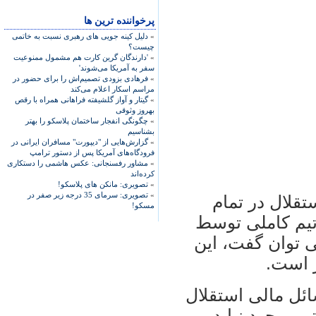
پرخواننده ترین ها
»
دلیل کینه جویی های رهبری نسبت به خاتمی
چیست؟
»
'دارندگان گرین کارت هم مشمول ممنوعیت
سفر به آمریکا می‌شوند'
»
فرهادی بزودی تصمیم‌اش را برای حضور در
مراسم اسکار اعلام می‌کند
»
گیتار و آواز گلشیفته فراهانی همراه با رقص
بهروز وثوقی
»
چگونگی انفجار ساختمان پلاسکو را بهتر
بشناسیم
»
گزارش‌هایی از "دیپورت" مسافران ایرانی در
فرودگاه‌های آمریکا پس از دستور ترامپ
»
مشاور رفسنجانی: عکس هاشمی را دستکاری
کرده‌اند
»
تصویری: مانکن های پلاسکو!
»
تصویری: سرمای 35 درجه زیر صفر در
تقلال در تمام
مسکو!
 تيم کاملی توسط
 توان گفت، اين
ئل مالی استقلال
 بوجود نيايد،