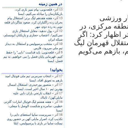
در همين زمينه
13 آذر»
قلعه‌نويی: پيام تميز بازی کرد،
بازيکنان‌مان را مبادله می‌کنيم، ايسنا
ار ورزشی
13 آذر»
هفته هفدهم ليگ برتر: استقلال پيام
بحران زده راگلباران کرد، صعود شاگردان قلعه
نطقه مرکزی، در
نويی به رده دوم، مهر
12 آذر»
پول‌ ندهید، مقابل استقلال بازی
 اظهار کرد: اگر
نمی‌کنیم!، اعتصاب حجازی و بازیکنان ابومسلم،
شبکه ایران
قلال قهرمان ليگ
10 آذر»
منتخب پرسپوليس و استقلال به ديدار
تيم ملي مي‌رود، فارس
 بازهم می‌گويم
9 آذر»
قلعه‌نويی: بايد قداست "دايی" را حفظ
کنيم، قهرمانی پايان فصل را می خواهيم، نه نيم
فصل، ايسنا
بخوانید!
17 آذر »
انتخاب سرمربی تيم ملی فوتبال اميد
بازهم به تعويق افتاد، ايسنا
17 آذر »
منصور پورحيدری: استقلال امسال
بهترين تيم ۱۰ سال اخير است، ايسنا
17 آذر »
انقلاب نارنجي ياران دايي عليه
مايلي‌كهن!، تابناك
16 آذر »
هفته‌ هشتم ليگ فوتبال امارات: گلزنی
خطيبی، سامره و شکست الوصل با مبعلی،
ايسنا
16 آذر »
سرپرست سايپا استعفای دايی را
تکذيب کرد، اصرار مايلی کهن بر حضور روی
نيمکت سايپا در بازی با پرسپوليس، ايلنا