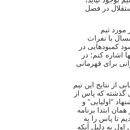
ستقلال در فصل
مورد تيم
سال با نفرات
د کمبودهايی در
ا اشاره کنم؛ در
نی برای قهرمانی
ی از نتايج اين تيم
ل گذشته که پاس از
هاد "اوليايی" و
همان ابتدا برنامه
م تا پاس را به
اول به دليل آنکه