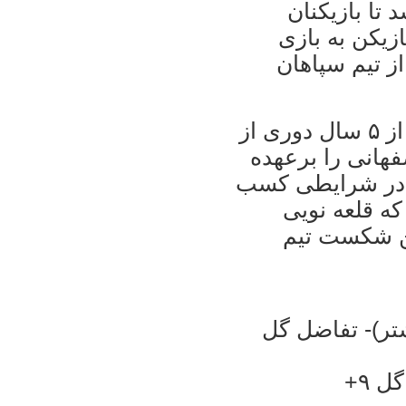
تا بازيکنان
ش سپاهان تا پايان مسابقه با ۱۰ بازيکن به بازی
ز تيم سپاهان
فرهاد کاظمی که برای نخستين بار پس از ۵ سال دوری از
فهانی را برعهده
ا در شرايطی کسب
 که قلعه نويی
ين شکست تيم
ک بازی بيشتر)- تفاضل گل