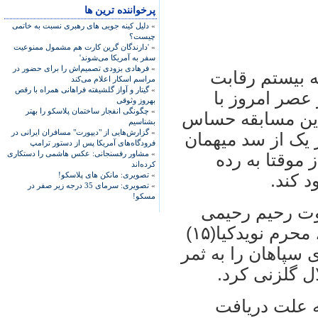
پرخواننده ترین ها
»
دلیل کینه جویی های رهبری نسبت به خاتمی
چیست؟
»
'دارندگان گرین کارت هم مشمول ممنوعیت
سفر به آمریکا می‌شوند'
»
فرهادی بزودی تصمیم‌اش را برای حضور در
ه بيستم رقابت
مراسم اسکار اعلام می‌کند
»
گیتار و آواز گلشیفته فراهانی همراه با رقص
عصر امروز با
بهروز وثوقی
»
چگونگی انفجار ساختمان پلاسکو را بهتر
 اين مسابقه حساس
بشناسیم
»
گزارش‌هایی از "دیپورت" مسافران ایرانی در
تبال سپاهان اصفهان با نتيجه ۲ بر يک از سد ميهمان
فرودگاه‌های آمریکا پس از دستور ترامپ
»
مشاور رفسنجانی: عکس هاشمی را دستکاری
ران گذشت تا با ۳۲ امتياز موقتا به رده
کرده‌اند
»
تصویری: مانکن های پلاسکو!
 کند.
»
تصویری: سرمای 35 درجه زیر صفر در
مسکو!
از ساعت ۱۳:۳۰ با قضاوت رحيم رحيمی
مقدم در ورزشگاه فولادشهربرگزار شد، محرم نويدکيا(۱۵)
 گل های سپاهان را به ثمر
هدی جعفرپور در دقيقه (۸۱) به علت دريافت