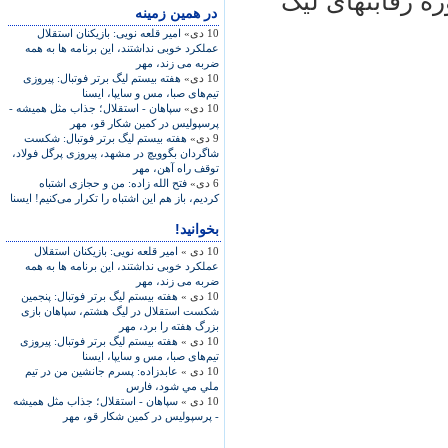
 رقابتهای ليگ
در همين زمينه
10 دی»
امير قلعه نويی: بازيکنان استقلال
عملکرد خوبی نداشتند، اين برنامه ها به همه
ضربه می زند، مهر
10 دی»
هفته‌ بيستم ليگ برتر فوتبال: پيروزی
تيم‌های صبا، مس و سايپا، ايسنا
10 دی»
سپاهان - استقلال؛ جذاب مثل همیشه -
پرسپولیس در کمین شکار قو، مهر
9 دی»
هفته بيستم ليگ برتر فوتبال: شکست
شاگردان بگوويچ در مشهد، پيروزی پرگل فولاد،
توقف راه آهن، مهر
6 دی»
فتح الله زاده: من و حجازی اشتباه
کرديم، باز هم اين اشتباه را تکرار می‌کنيم! ايسنا
بخوانید!
10 دی »
امير قلعه نويی: بازيکنان استقلال
عملکرد خوبی نداشتند، اين برنامه ها به همه
ضربه می زند، مهر
10 دی »
هفته بيستم ليگ برتر فوتبال: پنجمين
شکست استقلال در ليگ هشتم، سپاهان بازی
بزرگ هفته را برد، مهر
10 دی »
هفته‌ بيستم ليگ برتر فوتبال: پيروزی
تيم‌های صبا، مس و سايپا، ايسنا
10 دی »
عابدزاده: پسرم جانشين من در تيم
ملي مي شود، فارس
10 دی »
سپاهان - استقلال؛ جذاب مثل همیشه
- پرسپولیس در کمین شکار قو، مهر