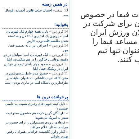
در همين زمينه
13 اسفند»
احتمال حذف قانون آفسايد، فوتبال
ات فیفا در خصوص
سه
ان برای شرکت در
بخوانید!
ان ورزش ايران
14 فروردین »
پایان هفته چهارم ليگ قهرمانان
آسيا - پيروزي يك امتيازي استقلال و شكسته
 مساعد فیفا را
شدن طلسم قلعه‌نويي، فارس
14 فروردین »
اعتراض ایران به تصمیم فیفا،
وان تنها تیم
مهر
11 فروردین »
ليگ قهرمانان آسيا: سپاهان در دو
 کنند.
دقيقه توفانی پاختاکور را در هم شکست، ايلنا
11 فروردین »
صعود چهار پله‌ای تيم‌ملی فوتبال
ايران در رنکينگ فيفا، ايلنا
11 فروردین »
حضور مديرعامل پرسپوليس در
مقر AFC، حبيب کاشانی: به عنوان نماينده پر
طرفدارترين باشگاه آسيا در مالزی بودم، ايسنا
پرخواننده ترین ها
»
دلیل کینه جویی های رهبری نسبت به خاتمی
چیست؟
»
'دارندگان گرین کارت هم مشمول ممنوعیت
سفر به آمریکا می‌شوند'
»
فرهادی بزودی تصمیم‌اش را برای حضور در
مراسم اسکار اعلام می‌کند
»
گیتار و آواز گلشیفته فراهانی همراه با رقص
بهروز وثوقی