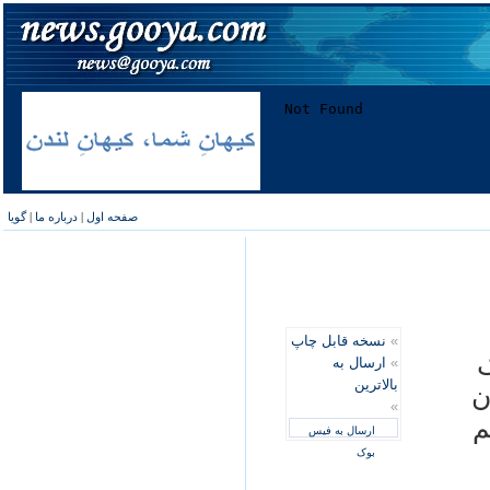
صفحه اول
|
درباره ما
|
گویا
»
نسخه قابل چاپ
ک
»
ارسال به
بالاترین
ن
»
م
ارسال به فیس
بوک