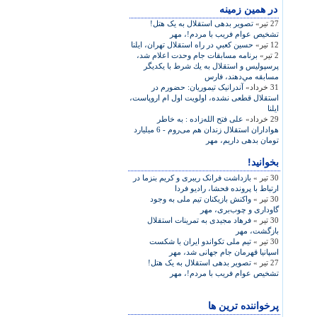
در همين زمينه
27 تیر»
تصویر بدهی استقلال به یک هتل!
تشخیص عوام فریب با مردم!، مهر
12 تیر»
حسين كعبي در راه استقلال تهران، ایلنا
2 تیر»
برنامه مسابقات جام وحدت اعلام شد،
پرسپوليس و استقلال به يك شرط با يكديگر
مسابقه مي‌دهند، فارس
31 خرداد»
آندرانيک تيموريان: حضورم در
استقلال قطعی نشده، اولويت اول ام اروپاست‏،
ايلنا
29 خرداد»
علی فتح الله‌زاده : به خاطر
هواداران استقلال زندان هم می‌روم - 6 میلیارد
تومان بدهی داریم، مهر
بخوانید!
30 تیر »
بازداشت فرانک ريبری و کريم بنزما در
ارتباط با پرونده فحشا، رادیو فردا
30 تیر »
واکنش بازیکنان تیم ملی به وجود
گاوداری و چوب‌بری، مهر
30 تیر »
فرهاد مجیدی به تمرینات استقلال
بازگشت، مهر
30 تیر »
تیم ملی تکواندو ایران با شکست
اسپانیا قهرمان جام جهانی شد، مهر
27 تیر »
تصویر بدهی استقلال به یک هتل!
تشخیص عوام فریب با مردم!، مهر
پرخواننده ترین ها