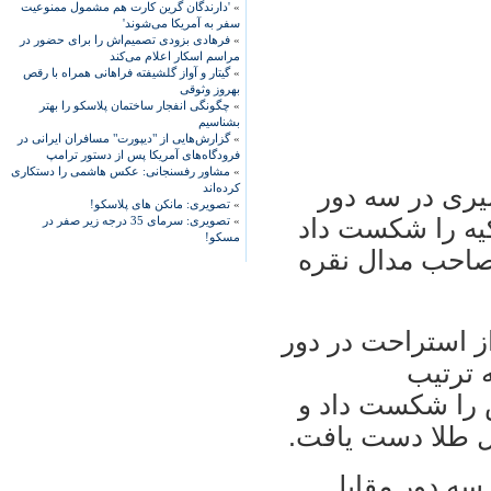
»
'دارندگان گرین کارت هم مشمول ممنوعیت
سفر به آمریکا می‌شوند'
»
فرهادی بزودی تصمیم‌اش را برای حضور در
مراسم اسکار اعلام می‌کند
»
گیتار و آواز گلشیفته فراهانی همراه با رقص
بهروز وثوقی
»
چگونگی انفجار ساختمان پلاسکو را بهتر
بشناسیم
»
گزارش‌هایی از "دیپورت" مسافران ایرانی در
فرودگاه‌های آمریکا پس از دستور ترامپ
»
مشاور رفسنجانی: عکس هاشمی را دستکاری
کرده‌اند
 جاسم امیری در سه دور
»
تصویری: مانکن های پلاسکو!
کیه را شکست داد
»
تصویری: سرمای 35 درجه زیر صفر در
مسکو!
صاحب مدال نقره
 پس از استراحت در دور
 ترتیب
س را شکست داد و
ال طلا دست یافت.
در سه دور مقابل