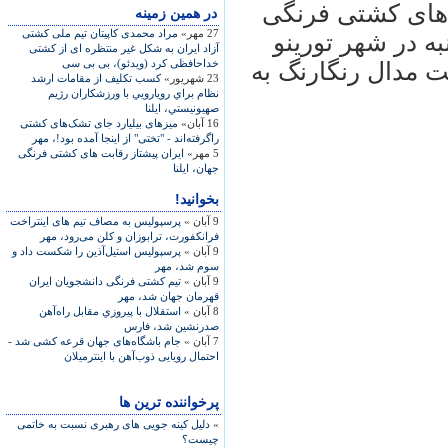
ت‌های کشتی فرنگی
در همين زمينه
27 مهر»
مراد محمدی کاپیتان تیم ملی کشتی
ه در شهر تورینو
آزاد ایران به شکل غیر منتظره ای از کشتی
خداحافظی کرد (ویدئو)، بی بی سی
فت مدال رنگارنگ به
23 شهریور»
كسب تكليف از مقامات ارشد
نظام براي رويارويي با ورزشكاران رژيم
صهيونيستي، ايلنا
16 آبان»
میزهای بیلیارد جای تشک‌های کشتی
راگرفته‌اند - "تختی" از اینجا آمده بود!، مهر
5 مهر»
ايران پيشتاز رقابت های کشتی فرنگی
جهان، ایلنا
بخوانید!
9 آبان »
پرسپولیس به مصاف تیم های اینتراخت
فرانکفورت، ترابوزان و کلن می‌رود، مهر
9 آبان »
پرسپولیس استیل‌آذین را شکست داد و
سوم شد، مهر
9 آبان »
تیم کشتی فرنگی دانشجویان ایران
قهرمان جهان شد، مهر
8 آبان »
استقلال با پيروزي مقابل راه‌آهن
صدرنشين شد، فارس
7 آبان »
جام باشگاه‌های جهان قرعه کشی شد -
احتمال رویایی ذوب‌آهن با اینترمیلان
پرخواننده ترین ها
»
دلیل کینه جویی های رهبری نسبت به خاتمی
چیست؟