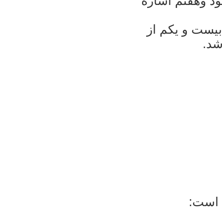
ود وهفتم اشاره
يست و يکم از
شد.
ح است: