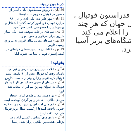
در همين زمينه
26 آبان»
داريوش مصطفوی مادام‌العمر از
فدراسيون فوتبال ،
حضور در فوتبال محروم شد، ايسنا
11 آبان»
مهرعليزاده: علی‌آبادی را در ۸۸۰
ل جهان که هر چند
ميليارد تومان غوطه‌ور کردم، گفتند استقلال و
پرسپوليس را خصوصی نکنيد، خبرآنلاين
را اعلام می کند
3 آبان»
سپاهان در خانه متوقف شد - یک امتیاز
شیرین برای مرفاوی و مس، مهر
اه‌های برتر آسيا
23 مهر»
سپاهان مقابل پيكان قزوين به پيروزي
رسيد، فارس
د.
19 مهر»
کفاشيان جانشين صفايی فراهانی در
کنفدراسيون فوتبال آسيا می شود، ايلنا
بخوانید!
4 آذر »
غلامحسين پيروانی سرمربی تيم اميد:
يادمان رفت که فوتبال بيش از ۹۰ دقيقه است،
فوتبال کره‌جنوبی و ژاپن بهتر از ماست، فارس
4 آذر »
سپاهان از سوی فدراسيون تاريخ و آمار
فوتبال به عنوان بهترين تيم ايران انتخاب شد،
ايرنا
4 آذر »
نوزدهمين مدال طلای ايران: سجاد
مرادی طلای ۸۰۰ متر را بر گردن آويخت، ايسنا
4 آذر »
تيم ملی اميد ايران بازی برده را به کره
جنوبی باخت، اميدها از کسب مدال برنز فوتبال
هم بازماندند، ايسنا
4 آذر »
بازی های آسيايی ـ کشتی آزاد: رضا
يزدانی هجدهمين طلايی ايران شد، ايسنا