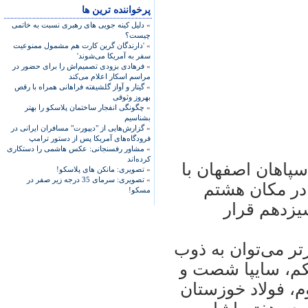
پرخواننده ترین ها
»
دلیل کینه جویی های رهبری نسبت به خاتمی
چیست؟
»
'دارندگان گرین کارت هم مشمول ممنوعیت
سفر به آمریکا می‌شوند'
»
فرهادی بزودی تصمیم‌اش را برای حضور در
مراسم اسکار اعلام می‌کند
»
گیتار و آواز گلشیفته فراهانی همراه با رقص
بهروز وثوقی
»
چگونگی انفجار ساختمان پلاسکو را بهتر
بشناسیم
»
گزارش‌هایی از "دیپورت" مسافران ایرانی در
فرودگاه‌های آمریکا پس از دستور ترامپ
»
مشاور رفسنجانی: عکس هاشمی را دستکاری
کرده‌اند
سپاهان اصفهان با
»
تصویری: مانکن های پلاسکو!
»
تصویری: سرمای 35 درجه زیر صفر در
ان در مکان هشتم
مسکو!
يزدهم قرار
ی حاضر در جمع ۱۰۰ تيم برتر می‌توان به ذوب
کم، سايپا شصت و
، فولاد خوزستان