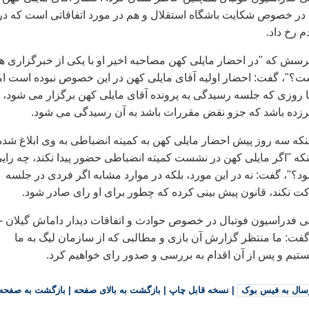
 در خصوص شکایت باشگاه استقلال و هم در مورد اتفاقاتی است که در
 رخ داد.
پرسش که "در احضار مایلی کهن مصاحبه اخیر او با یکی از خبرگزاری ها
 است؟"، گفت: احضار اولیه آقای مایلی کهن در این خصوص نبوده است ام
 تا روزی که جلسه رسیدگی به پرونده آقای مایلی کهن برگزار می شود،
سرزده باشد که جزو نقض مقررات باشد به آن رسیدگی می شود.
اینکه سه روز پیش احضار مایلی کهن به کمیته انضباطی به وی ابلاغ شده
ه "اگر مایلی کهن در نشست کمیته انضباطی حضور پیدا نکند، چه رای
د؟"، گفت: نه در این مورد، بلکه در موارد مشابه اگر فردی در جلسه
 نکند، قانون پیش بینی کرده که چطور برای او رای صادر شود.
ی فدراسیون فوتبال در خصوص حوادث و اتفاقات دیدار داماش گیلان -
گفت: ما منتظر گزارش آن بازی و مطالبی که از سازمان لیگ به ما
یم و پس از آن اقدام به بررسی و صدور رای خواهیم کرد.
سال به فیس بوک
|
نسخه قابل چاپ
|
بازگشت به بالای صفحه
|
بازگشت به صفحه 