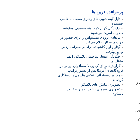
پرخواننده ترین ها
»
دلیل کینه جویی های رهبری نسبت به خاتمی
چیست؟
»
'دارندگان گرین کارت هم مشمول ممنوعیت
سفر به آمریکا می‌شوند'
»
فرهادی بزودی تصمیم‌اش را برای حضور در
مراسم اسکار اعلام می‌کند
»
گیتار و آواز گلشیفته فراهانی همراه با رقص
بهروز وثوقی
»
چگونگی انفجار ساختمان پلاسکو را بهتر
بشناسیم
»
گزارش‌هایی از "دیپورت" مسافران ایرانی در
فرودگاه‌های آمریکا پس از دستور ترامپ
»
مشاور رفسنجانی: عکس هاشمی را دستکاری
کرده‌اند
ر
»
تصویری: مانکن های پلاسکو!
»
تصویری: سرمای 35 درجه زیر صفر در
مسکو!
ه
در خصوص
ه