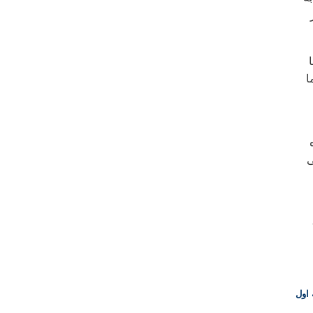
ا
ی
اول