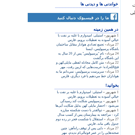
خواندنی ها و دیدنی ها
ت
لی
در همين زمينه
1 شهریور»
استیلی: اميدوارم با غلبه بر نفت با
خيالي آسوده به تعطيلات برويم، فارس
27 مرداد»
تجمع تعدادي هوادار مقابل ساختمان
باشگاه پرسپوليس، ایسنا
24 مرداد»
نام "پرسپولیس" پس از 20 سال به
این باشگاه برگشت
22 مرداد»
متن کامل مجادله لفظی مایلی‌کهن و
فتح‌الله‌زاده/ حرمت‌هایی که ازبین رفت، مهر
13 مرداد»
سرپرست پرسپولیس: نمي‌دانم ما به
هواداران خط مي‌دهيم يا فرد ديگري، فارس
بخوانید!
1 شهریور »
استیلی: اميدوارم با غلبه بر نفت با
خيالي آسوده به تعطيلات برويم، فارس
1 شهریور »
پرسپولیس شکایت کند رسیدگی
می‌شود - احضار مایلی کهن بدلیل شکایت آبی‌ها
1 شهریور »
ذوالقدر با دست شکسته مبارزه
کرد - مراجعه به بیمارستان پس از کسب مدال
27 مرداد »
استقلال با شکست فجر در رده دوم
جدول باقی ‌ماند، فارس
27 مرداد »
دایی پس از توقف راه‌آهن:‏ چنین
صحنه‌هایی را در عمر فوتبالی‌ام ندیدم، مهر