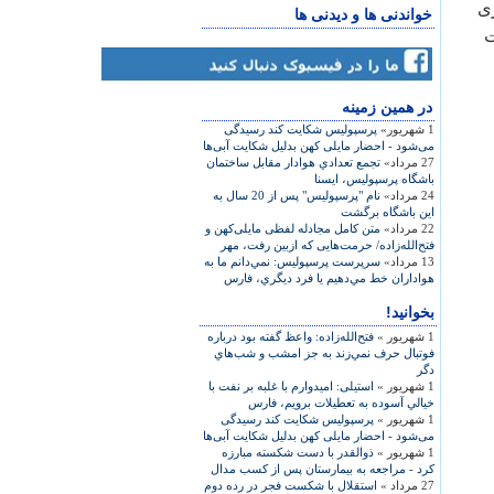
زی
خواندنی ها و دیدنی ها
حت
در همين زمينه
1 شهریور»
پرسپولیس شکایت کند رسیدگی
می‌شود - احضار مایلی کهن بدلیل شکایت آبی‌ها
27 مرداد»
تجمع تعدادي هوادار مقابل ساختمان
باشگاه پرسپوليس، ایسنا
24 مرداد»
نام "پرسپولیس" پس از 20 سال به
این باشگاه برگشت
22 مرداد»
متن کامل مجادله لفظی مایلی‌کهن و
فتح‌الله‌زاده/ حرمت‌هایی که ازبین رفت، مهر
13 مرداد»
سرپرست پرسپولیس: نمي‌دانم ما به
هواداران خط مي‌دهيم يا فرد ديگري، فارس
بخوانید!
1 شهریور »
فتح‌الله‌زاده: واعظ گفته بود درباره
فوتبال حرف نمي‌زند به جز امشب و شب‌هاي
دگر
1 شهریور »
استیلی: اميدوارم با غلبه بر نفت با
خيالي آسوده به تعطيلات برويم، فارس
1 شهریور »
پرسپولیس شکایت کند رسیدگی
می‌شود - احضار مایلی کهن بدلیل شکایت آبی‌ها
1 شهریور »
ذوالقدر با دست شکسته مبارزه
کرد - مراجعه به بیمارستان پس از کسب مدال
27 مرداد »
استقلال با شکست فجر در رده دوم