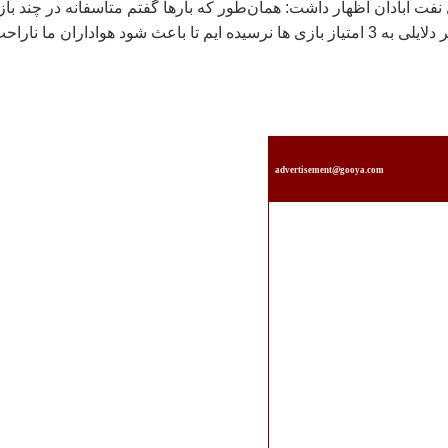
ت آبادان اظهار داشت: همان‌طور که بارها گفتم متاسفانه در چند با
گذشته خودمان بنا بر دلایلی به 3 امتیاز بازی ها نرسیده ایم تا باعث شود هواداران ما نارا
advertisement@gooya.com