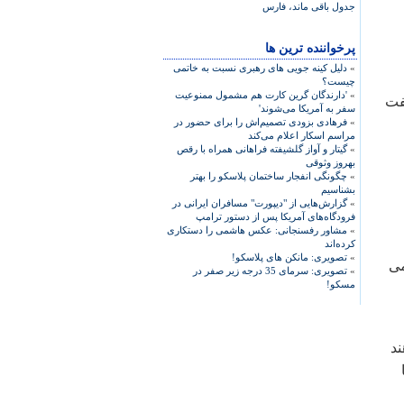
جدول باقی ‌ماند، فارس
پرخواننده ترین ها
»
دلیل کینه جویی های رهبری نسبت به خاتمی
چیست؟
»
'دارندگان گرین کارت هم مشمول ممنوعیت
تیاز بازی با نفت
سفر به آمریکا می‌شوند'
»
فرهادی بزودی تصمیم‌اش را برای حضور در
مراسم اسکار اعلام می‌کند
»
گیتار و آواز گلشیفته فراهانی همراه با رقص
بهروز وثوقی
»
چگونگی انفجار ساختمان پلاسکو را بهتر
بشناسیم
»
گزارش‌هایی از "دیپورت" مسافران ایرانی در
فرودگاه‌های آمریکا پس از دستور ترامپ
»
مشاور رفسنجانی: عکس هاشمی را دستکاری
کرده‌اند
»
تصویری: مانکن های پلاسکو!
می
»
تصویری: سرمای 35 درجه زیر صفر در
مسکو!
ند
با