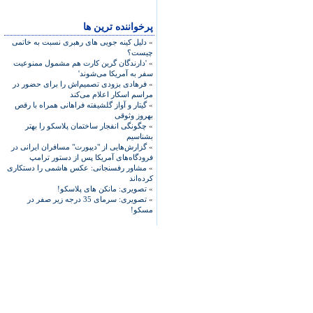
پرخواننده ترین ها
»
دلیل کینه جویی های رهبری نسبت به خاتمی
چیست؟
»
'دارندگان گرین کارت هم مشمول ممنوعیت
سفر به آمریکا می‌شوند'
»
فرهادی بزودی تصمیم‌اش را برای حضور در
مراسم اسکار اعلام می‌کند
»
گیتار و آواز گلشیفته فراهانی همراه با رقص
بهروز وثوقی
»
چگونگی انفجار ساختمان پلاسکو را بهتر
بشناسیم
»
گزارش‌هایی از "دیپورت" مسافران ایرانی در
فرودگاه‌های آمریکا پس از دستور ترامپ
»
مشاور رفسنجانی: عکس هاشمی را دستکاری
کرده‌اند
»
تصویری: مانکن های پلاسکو!
»
تصویری: سرمای 35 درجه زیر صفر در
مسکو!