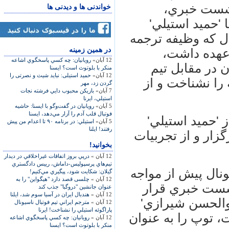
 نشست خبري،
خواندنی ها و دیدنی ها
 'حميد استيلي'
ال كه وظيفه ترجمه
در همين زمينه
 عهده داشت،
12 آبان»
رويانيان: چه كسي پاسخگوي اشاعه
 در مقابل تيم
منكر با بلوتوث است؟ ایسنا
12 آبان»
حمید استیلی: نباید شیث و نصرتی را
م جهاني 1998 فرانسه را نشناخت و از
گردن زد، مهر
7 آبان»
بازيكن محبوب دايي فرشته نجات
استيلي، ایرنا
5 آبان»
رويانيان در گفت‌وگو با ايسنا: حاشيه
فوتبال قلب آدم را آزار مي‌دهد، ایسنا
 'حميد استيلي'
5 آبان»
استيلي: در برنامه ۹۰ تا اعدام من پيش
رفتند! ایلنا
زار و از تجربيات
بخوانید!
12 آبان »
درپي بروز اتفاقات غيراخلاقي در ديدار
تيم‌هاي پرسپوليس-داماش، رييس دادگستري
ونال پيش از مواجه
گيلان: شكايت شود، پيگيري مي‌كنيم!
12 آبان »
چلسی قصد دارد "هیگواین" را به
نشست خبري قرار
عنوان جانشین "دروگبا" جذب کند
12 آبان »
هندبال ایران در آسیا سوم شد، ایلنا
بوالحسن شيرازي'
12 آبان »
مترجم ايراني تيم فوتبال ناسيونال
پاراگوئه استيلي را نشناخت! ایرنا
 توپ را به عنوان
12 آبان »
رويانيان: چه كسي پاسخگوي اشاعه
منكر با بلوتوث است؟ ایسنا