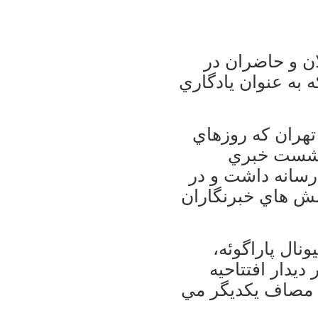
ان و حاضران در
به عنوان يادگاري
تهران كه روزهاي
 نشست خبري
رسانه داشت و در
ش هاي خبرنگاران
نال پاراگوئه،
) در ديدار افتتاحيه
ه مصاف يكديگر مي