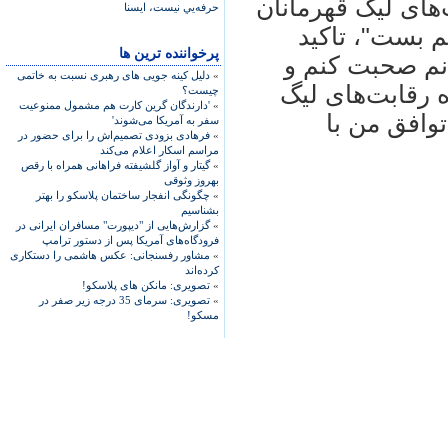
های لیگ قهرمانان
حرفه‌يي نيست، ایسنا
م بست"، تاکید
پرخواننده ترین ها
انم صحبت کنم و
»
دلیل کینه جویی های رهبری نسبت به خاتمی
 رقابت‌های لیگ
چیست؟
»
'دارندگان گرین کارت هم مشمول ممنوعیت
توافق من با
سفر به آمریکا می‌شوند'
»
فرهادی بزودی تصمیم‌اش را برای حضور در
مراسم اسکار اعلام می‌کند
»
گیتار و آواز گلشیفته فراهانی همراه با رقص
بهروز وثوقی
»
چگونگی انفجار ساختمان پلاسکو را بهتر
بشناسیم
»
گزارش‌هایی از "دیپورت" مسافران ایرانی در
فرودگاه‌های آمریکا پس از دستور ترامپ
»
مشاور رفسنجانی: عکس هاشمی را دستکاری
کرده‌اند
»
تصویری: مانکن های پلاسکو!
»
تصویری: سرمای 35 درجه زیر صفر در
مسکو!