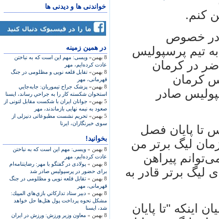
خواندنی ها و دیدنی ها
ن کنم.
ر در خصوص
در همين زمينه
به تیم پرسپولیس
8 بهمن»
ویسی: مهم این است که به نباختن
ضر در کرمان
عادت کرده‌ایم، مهر
8 بهمن»
تقابل قلعه نویی و مظلومی در جنگ
س کرمان
قهرمانی، مهر
8 بهمن»
پزشک جراح تيموريان: جابه‌جايي
سپولیس صادر
استخوان شکسته کار را به جراحي رساند، ایسنا
5 بهمن»
جوانان ایران با شکست مقابل لتونی از
صعود به نیمه نهایی بازماندند، مهر
5 بهمن»
تحریم نشست مطبوعاتی دنیزلی از
سوی خبرنگاران، ایرنا
س تا پایان فصل
بخوانید!
مان لیگ برتر من
8 بهمن »
ویسی: مهم این است که به نباختن
ی‌توانم پیراهن
عادت کرده‌ایم، مهر
8 بهمن »
پولادی در گفتگو با مهر: رضایتنامه‌ام
 لیگ برتر قادر به
برای حضور در پرسپولیس صادر شد
8 بهمن »
تقابل قلعه نویی و مظلومی در جنگ
قهرمانی، مهر
8 بهمن »
دبير ستاد تداركاتي بازي‌هاي المپيك:
مشكل نحوه پرداخت پول هتل‌ها حل خواهد
ن اینکه "تا پایان
شد، ایسنا
8 بهمن »
معاون وزير ورزش: ورزش در ايران