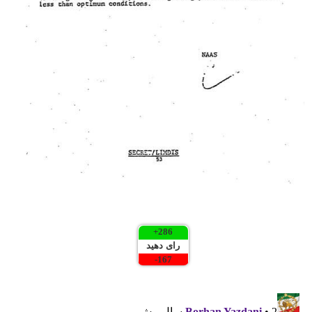
+
286
رای دهید
-
167