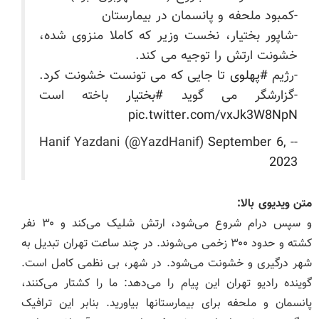
-کمبود ملحفه و پانسمان در بیمارستان‌
-شاپور بختیار، نخست وزیر که کاملا منزوی شده،
خشونت ارتش را توجیه می کند.
-رژیم
#پهلوی
تا جایی که می تونست خشونت کرد.
-گزارشگر می گوید
#بختیار
باخته است
pic.twitter.com/vxJk3W8NpN
September 6,
-- Hanif Yazdani (@YazdHanif)
2023
متن ویدیوی بالا:
و سپس درام شروع می‌شود، ارتش شلیک می‌کند و ۳۰ نفر
کشته و حدود ۳۰۰ زخمی می‌شوند. در چند ساعت تهران تبدیل به
شهر درگیری و خشونت می‌شود. در شهر، بی نظمی کامل است.
گوینده رادیو تهران این پیام را می‌دهد: ما را کشتار می‌کنند،
پانسمان و ملحفه برای بیمارستانها بیاورید. بنابر این ترافیک