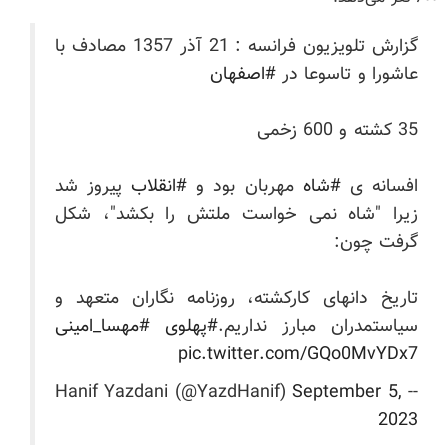
گزارش تلویزیون فرانسه : 21 آذر 1357 مصادف با
عاشورا و تاسوعا در
#اصفهان
35 کشته و 600 زخمی
افسانه ی
#شاه
مهربان بود و
#انقلاب
پیروز شد
زیرا "شاه نمی خواست ملتش را بکشد"، شکل
گرفت چون:
تاریخ دانهای کارکشته، روزنامه نگاران متعهد و
سیاستمدران مبارز نداریم.
#پهلوی
#مهسا_امینی
pic.twitter.com/GQo0MvYDx7
September 5,
-- Hanif Yazdani (@YazdHanif)
2023