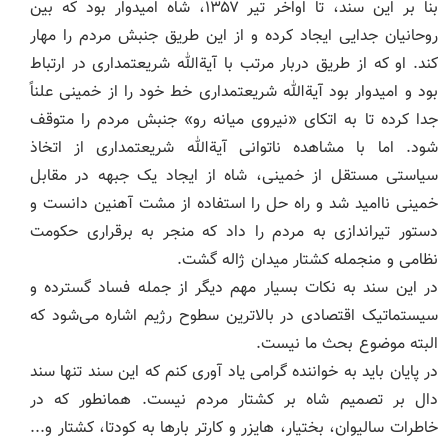
بنا بر این سند، تا اواخر تیر ۱۳۵۷، شاه امیدوار بود که بین
روحانیان جدایی ایجاد کرده و از این طریق جنبش مردم را مهار
کند. او که از طریق دربار مرتب با آیةالله شریعتمداری در ارتباط
بود و امیدوار بود آیةالله شریعتمداری خط خود را از خمینی علناً
جدا کرده تا به اتکای «نیروی میانه رو» جنبش مردم را متوقف
شود. اما با مشاهده ناتوانی آیةالله شریعتمداری از اتخاذ
سیاستی مستقل از خمینی، شاه از ایجاد یک جبهه در مقابل
خمینی ناامید شد و راه حل را استفاده از مشت آهنین دانست و
دستور تیراندازی به مردم را داد که منجر به برقراری حکومت
نظامی و منجمله کشتار میدان ژاله گشت.
در این سند به نکات بسیار مهم دیگر از جمله فساد گسترده و
سیستماتیک اقتصادی در بالاترین سطوح رژیم اشاره می‌شود که
البته موضوع بحث ما نیست.
در پایان باید به خواننده گرامی یاد آوری کنم که این سند تنها سند
دال بر تصمیم شاه بر کشتار مردم نیست. همانطور که در
خاطرات سالیوان، بختیار، هایزر و کارتر بارها به کودتا، کشتار و...