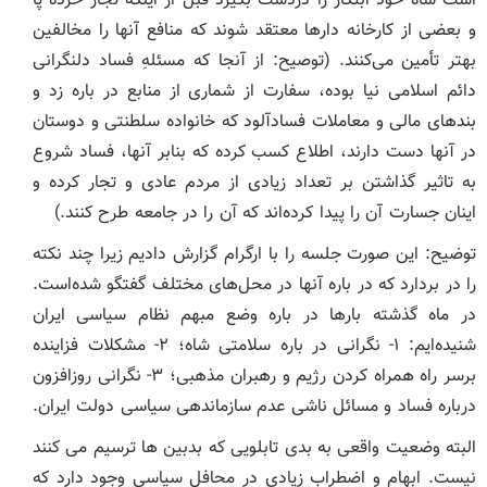
است شاه خود ابتکار را دردست بگیرد قبل از اینکه تجار خرده پا
و بعضی از کارخانه دارها معتقد شوند که منافع آنها را مخالفین
بهتر تأمین می‌کنند. (توصیح: از آنجا که مسئلهِ فساد دلنگرانی
دائم اسلامی نیا بوده، سفارت از شماری از منابع در باره زد و
بندهای مالی و معاملات فسادآلود که خانواده سلطنتی و دوستان
در آنها دست دارند، اطلاع کسب کرده که بنابر آنها، فساد شروع
به تاثیر گذاشتن بر تعداد زیادی از مردم عادی و تجار کرده و
اینان جسارت آن را پیدا کرده‌‌اند که آن را در جامعه طرح کنند.)
توضیح: این صورت جلسه را با ارگرام گزارش دادیم زیرا چند نکته
را در بردارد که در باره آنها در محل‌های مختلف گفتگو شده‌است.
در ماه گذشته بارها در باره وضع مبهم نظام سیاسی ایران
شنیده‌ایم: ۱- نگرانی در باره سلامتی شاه؛ ۲- مشکلات فزاینده
برسر راه همراه کردن رژیم و رهبران مذهبی؛ ۳- نگرانی روزافزون
درباره فساد و مسائل ناشی عدم سازماندهی سیاسی دولت ایران.
البته وضعیت واقعی به بدی تابلویی که بدبین ها ترسیم می کنند
نیست. ابهام و اضطراب زیادی در محافل سیاسی وجود دارد که