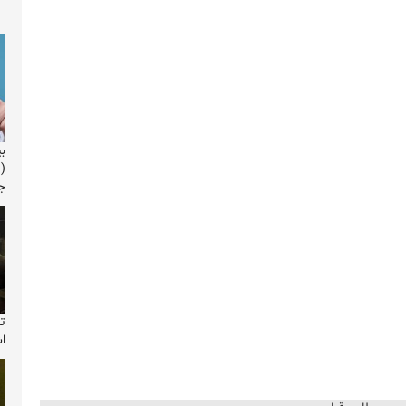
(
ج
ت
ا