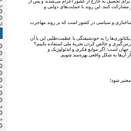
نب
گذ
شد
شد
می
جم