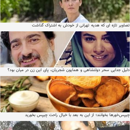
تصاویر تازه ای که هدیه تهرانی از خودش به اشتراک گذاشت
دلیل جدایی سحر دولتشاهی و همایون شجریان، پای این زن در میان بود؟
چیپس‌خورها بخوانند؛ از این به بعد با خیال راحت چیپس بخورید