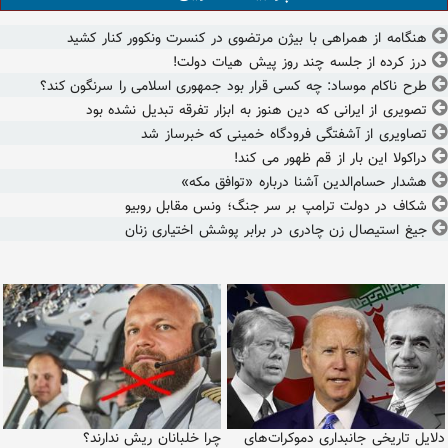
هنگامه از همراهی با بیژن مرتضوی در کنسرت ونکوور کنار کشید
درز کرده از جلسه چند روز پیش هیات دولت!
طرح ناکام موساد: چه کسی قرار بود جمهوری اسلامی را سرنگون کند؟
تصویری از ایرانی که دین هنوز به ابزار تفرقه تبدیل نشده بود
تصاویری از آشفتگی فرودگاه خمینی که خبرساز شد
دراکولا این بار از قم ظهور می کند!
هشدار حسام‌الدین آشنا درباره «توافق مکه»
شکاف در دولت ترامپ بر سر جنگ؛ ونس مقابل روبیو
جیغ استیصال زن چادری در برابر پوشش اختیاری زنان
دلایل تاریخی جانبداری دموکرات‌های
چرا خلبانان ریش ندارند؟