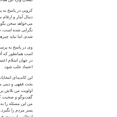
کروبی در پاسخ به پ
دنبال آمار و ارقام 
می‌خواهد سخن بگويد
نگرانی شده است، د
شدم، اما نبايد چيزه
وی در پاسخ به پرسش
است همانطور که آق
در جهان اسلام اعتما
اعتماد جلب شود.
اين کانديدای انتخاب
بحث فقهی و دينی 
اولويت من تلاش برا
گفت‌وگو و صحبت کرد 
من اين مسئله را به
پسر مردم را نگيرد.
انتظامی از سوی فرم