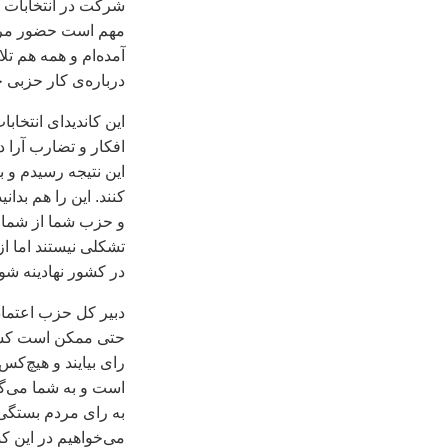
شرکت در انتخابات ب
مهم است حضور مردم
آمده‌ام و همه هم تلا
درباره‌ی کار حزبی خ
اين کانديدای انتخا
افکار و تضارب آرا د
اين نتيجه رسيدم و ب
کنند. اين را هم بدا
و حزب شما از شما ح
تشکلی نيستند اما از
در کشور نهادينه شود 
دبير کل حزب اعتماد
حتی ممکن است کسان
رای بيايند و هيچ‌ک
است و به شما می‌گ
به رای مردم بستگی د
می‌خواهيم در اين کش