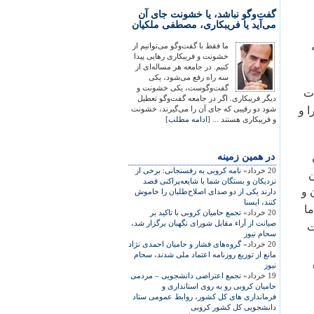
گفت‌وگو نباشد، یا خشونت جای آن
می‌آید یا فریبکاری، مصطفی ملکیان
ما فقط با گفت‌وگو می‌توانیم از
خشونت و فریبکاری رهایی پیدا
کنیم. در جامعه هر مساله‌ای از
سه راه رفع می‌شود، یکی
گفت‌وگوست، یکی خشونت و
ات
دیگر فریبکاری. اگر در جامعه گفت‌وگو تعطیل
ا و
شود دو رقیبی که جای آن را می‌گیرند، خشونت
و فریبکاری هستند ... [
ادامه مطلب
]
در همين زمينه
20 خرداد»
نامه کروبی به رفسنجانی: برخی از
ن
نزديکان و بستگان شما با شايعه‌پراکنی قصد
 و
دارند يکی از دو صدای اصلاح‌طلبان را خاموش
کنند، ايسنا
ما
20 خرداد»
تجمع حاميان کروبی با تاکيد بر
صيانت از آراء مقابل شورای نگهبان برگزار شد،
ت
سحام نيوز
20 خرداد»
گروه‌های فشار و حاميان احمدی نژاد
مانع از توزيع روزنامه اعتماد ملی شدند، سحام
نيوز
19 خرداد»
تجمع اعتراضی دانشجويی – مردمی
حاميان کروبی رو به روی استانداری و
فرمانداری های کل کشور، روابط عمومی ستاد
دانشجويی کل کشور کروبی