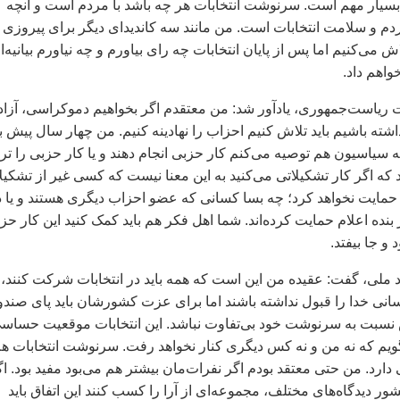
سيار مهم است. سرنوشت انتخابات هر چه باشد با مردم است و آنچه
 و سلامت انتخابات است. من مانند سه کانديدای ديگر برای پيروزی
ش می‌کنيم اما پس از پايان انتخابات چه رای بياورم و چه نياورم بيانيه‌ا
واهم داد.
بات رياست‌جمهوری، يادآور شد: من معتقدم اگر بخواهيم دموکراسی، آزا
اشته باشيم بايد تلاش کنيم احزاب را نهادينه کنيم. من چهار سال پيش ب
ه سياسيون هم توصيه می‌کنم کار حزبی انجام دهند و يا کار حزبی را تر
نيد که اگر کار تشکيلاتی می‌کنيد به اين معنا نيست که کسی غير از تشکي
مايت نخواهد کرد؛ چه بسا کسانی که عضو احزاب ديگری هستند و يا د
 بنده اعلام حمايت کرده‌اند. شما اهل فکر هم بايد کمک کنيد اين کار حز
و جا بيفتد.
 ملی، گفت: عقيده من اين است که همه بايد در انتخابات شرکت کنند،
ی خدا را قبول نداشته باشند اما برای عزت کشورشان بايد پای صند
س نسبت به سرنوشت خود بی‌تفاوت نباشد. اين انتخابات موقعيت حساس
ويم که نه من و نه کس ديگری کنار نخواهد رفت. سرنوشت انتخابات ه
ارد. من حتی معتقد بودم اگر نفرات‌مان بيشتر هم می‌بود مفيد بود. اگ
ور ديدگاه‌های مختلف، مجموعه‌ای از آرا را کسب کنند اين اتفاق بايد