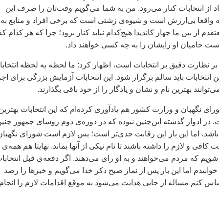
د از انتخابات کنار می‌رود. من به شما می‌گويم وقت‌تان را صرف اين
ه واقعا بی‌ارزش است و شيوه‌ی زشتی است که برخی افراد و منابع به
تقدم از بين ما چهار کانديدا هيچ‌کدام نبايد کنار برود؛ چرا که هر کدام که
 حاميان او رايشان را به چه کسی خواهند داد.
د بر نظارت دقيق بر انتخابات است، اظهار کرد: ما لحظه به لحظه انتخاب
ن انتخابات بايد سالم برگزار شود. اين انتخابات آزمايش بزرگی برای اجر
توانند بهترين نام و نشان و يادگار را از خود باقی بگذارند.
ای نگهبان و وزارت کشور هم يادآوری کرده‌ام که اين انتخابات بهترين
. در ادوار گذشته اين‌چنين نبوده که در دوره‌ی دوم روسای جمهور چني
باشد، اما اين بار اين رقابت جدی‌تر است؛ پس لازم است شورای نگهبان
افی و لازم را داشته باشند تا نام نيکی از آنها بماند. نهايتا هم همه‌ی 
ويم که مردم می‌خواهند و به او رای می‌دهند. اگر دفعه‌ی قبل انتخابا
خوابيدم اما اين بار پس از نماز صبح ذکر خدا می‌گويم و خبرها را رصد
اس کنم مساله از جايی هدايت می‌شود به موقع اقدامات لازم را انجام