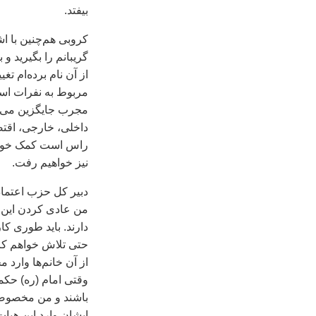
بيفتد.
کروبی هم‌چنين با اش
گريبانم را بگيريد و 
از آن نام برده‌ام ت
مربوط به نفرات اس
مجرب جايگزين می‌ش
داخلی، خارجی، اقتص
راس است کمک خواهم
نيز خواهيم رفت.
دبير کل حزب اعتماد
من عادی کردن اين مس
دارند. بايد طوری ک
حتی تلاش خواهم کر
از آن خانم‌ها وار
وقتی امام (ره) حکم
باشند و من مخصوصا
ايشان وارد اين هيات