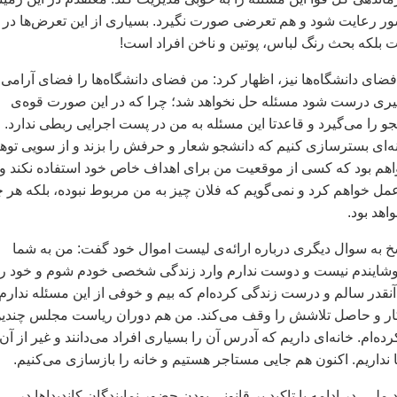
ر رعايت شود و هم تعرضی صورت نگيرد. بسياری از اين تعرض‌ها در
 بلکه بحث رنگ لباس، پوتين و ناخن افراد است!
فضای دانشگاه‌ها نيز، اظهار کرد: من فضای دانشگاه‌ها را فضای آرامی
گيری درست شود مسئله حل نخواهد شد؛ چرا که در اين صورت قوه‌ی
و را می‌گيرد و قاعدتا اين مسئله به من در پست اجرايی ربطی ندارد. ا
ونه‌ای بسترسازی کنيم که دانشجو شعار و حرفش را بزند و از سويی توه
هم بود که کسی از موقعيت من برای اهداف خاص خود استفاده نکند و 
ل خواهم کرد و نمی‌گويم که فلان چيز به من مربوط نبوده، بلکه هر 
هد بود.
 به سوال ديگری درباره ارائه‌ی ليست اموال خود گفت: من به شما
ايندم نيست و دوست ندارم وارد زندگی شخصی خودم شوم و خود را
نقدر سالم و درست زندگی کرده‌ام که بيم و خوفی از اين مسئله ندارم.
 و حاصل تلاشش را وقف می‌کند. من هم دوران رياست مجلس چندي
کرده‌ام. خانه‌ای داريم که آدرس آن را بسياری افراد می‌دانند و غير از آن
نداريم. اکنون هم جايی مستاجر هستيم و خانه را بازسازی می‌کنيم.
ملی، در ادامه با تاکيد بر قانونی بودن حضور نمايندگان کانديداها در