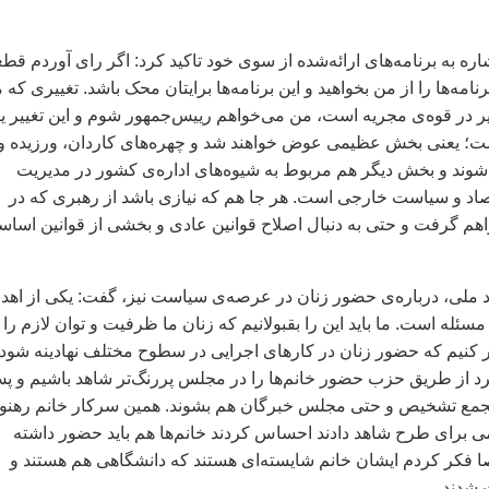
اره به برنامه‌های ارائه‌شده از سوی خود تاکيد کرد: اگر رای آوردم قطع
برنامه‌ها را از من بخواهيد و اين برنامه‌ها برايتان محک باشد. تغييری که 
غيير در قوه‌ی مجريه است، من می‌خواهم رييس‌جمهور شوم و اين تغيير 
ت؛ يعنی بخش عظيمی عوض خواهند شد و چهره‌های کاردان، ورزيده و
وند و بخش ديگر هم مربوط به شيوه‌های اداره‌ی کشور در مديريت
اد و سياست خارجی است. هر جا هم که نيازی باشد از رهبری که در
 گرفت و حتی به دنبال اصلاح قوانين عادی و بخشی از قوانين اساس
 ملی، درباره‌ی حضور زنان در عرصه‌ی سياست نيز، گفت: يکی از اهد
ئله است. ما بايد اين را بقبولانيم که زنان ما ظرفيت و توان لازم را
ار کنيم که حضور زنان در کارهای اجرايی در سطوح مختلف نهادينه شود.
د از طريق حزب حضور خانم‌ها را در مجلس پررنگ‌تر شاهد باشيم و پ
د مجمع تشخيص و حتی مجلس خبرگان هم بشوند. همين سرکار خانم رهنو
ی برای طرح شاهد دادند احساس کردند خانم‌ها هم بايد حضور داشته
 فکر کردم ايشان خانم شايسته‌ای هستند که دانشگاهی هم هستند و
 شدند.