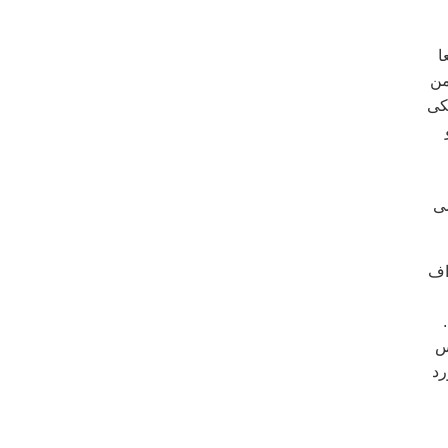
ا
من
يکی
ی
اف
س
رد