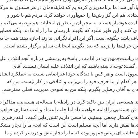
ادآور شد: ما برنامه‌ريزی کرده‌ايم که نماينده‌مان در هر صندوق به مرک
ادی هم اين گزارش‌ها را جمع‌آوری خواهد کرد. مردم هم با شور و
مده هوشيار هستند. به مجريان و ناظران انتخابات هم توصيه می‌کنم با
 کنند و اين طور نشود که بگويند بازرسان ما را راه ندادند، بلکه فضاي
اف باشد چگونه است. اگر اين افراد نگرانی ندارند اجازه دهند همه جا دي
اين حرف‌ها را بزنيم که بعدا نگوييم انتخابات سالم برگزار نشده است.
ات رياست‌جمهوری، در ادامه در پاسخ به پرسشی درباره آنچه ائتلاف علي
گفت: توجه داشته باشيد که اين ائتلاف عليه ايشان نيست. آقای
سوول است و هر کس با ديدگاه خود اعتراضاتی نسبت به عملکرد ايشان
هر کدام از ما حرف خود را می‌زنيم و ائتلافی در کار نيست. من که
ادی به آقای رضايی بگيرم، بلکه من به نحوه‌ی مديريت فعلی معترضم.
 هسته‌يی ايران نيز، تاکيد کرد: در رابطه با مساله‌ی هسته‌يی، مذاکرات
فن هسته‌يی را ادامه خواهيم داد اما جلب اعتماد و اعتمادسازی خواهيم
حه‌ی کشتار جمعی نيستيم. ما سعی داريم تنش‌زدايی کنيم، البته رهبری 
‌ها نقش دارند اما آنچه مسلم است اين است که آنچه ما را دچار مشک
اشيه‌ای رييس‌جمهور بوده که ما را دچار تنش و دردسر کرده و ما