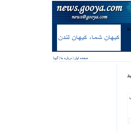
صفحه اول
|
درباره ما
|
گویا
د
پ