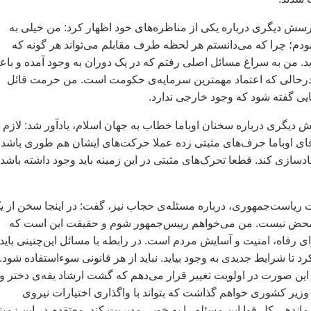
رسش ديگری درباره‌ يکی از مناظره‌های خود اظهار کرد: من خيلی به
نبودم؛ چرا که می‌دانستم هر لحظه طرف مقابلم می‌تواند هر گونه که
. من به سراغ مسائل اصلی رفتم که در يک دوران به وجود آمده و با
رحالی که اعتماد مهمترين سرمايه‌ی حکومت است. من حرمت قائل
ايی گفته شود که وجود خارجی ندارد.
 ديگری درباره سخنان اوباما خطاب به جهان اسلام، يادآور شد: لازم
ای اوباما حرف‌های مثبتی زده عملا حرکت‌های ايشان هم طوری باشد 
دسازی کند. قطعا تحرک‌های مثبتی در اين زمينه بايد وجود داشته باشد ت
ات رياست‌جمهوری، درباره‌ مسئله‌ی حجاب نيز، گفت: در اينجا سخن از ي
محض نيست. من می‌خواهم رييس‌جمهور شوم و حقيقت اين است که
ی رفاه، امنيت و آسايش مردم است. در رابطه با مسائل اين‌چنينی بايد
تا شرايط جديدی به وجود بيايد. نبايد از هر قانونی سوءاستفاده شود.
 اين صورت در اولويت تغيير قرار می‌دهم که گشت ارشاد يقه‌ی دختر و
 وزير کشوری خواهم گذاشت که بتواند با واگذاری اختيارات نيروی
اندهی کل قوا اين مسئله را به خوبی مديريت کند. معتقدم در اين زمين