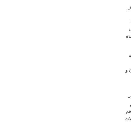
ز
ی
ده
ه
 و
،
هم
لات