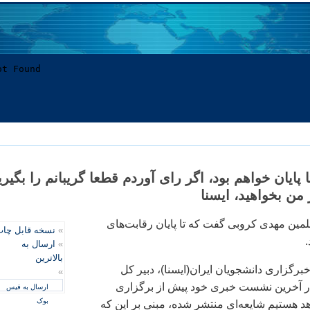
پايان خواهم بود، اگر رای آوردم قطعا گريبانم را بگيري
ز من بخواهيد، ايسنا
مين مهدی کروبی گفت که تا پايان رقابت‌های
»
نسخه قابل چا
.
»
ارسال به
بالاترین
برگزاری دانشجويان ايران(ايسنا)، دبير کل
»
ر آخرين نشست خبری خود پيش از برگزاری
ارسال به فیس
بوک
هد هستيم شايعه‌ای منتشر شده، مبنی بر اين که