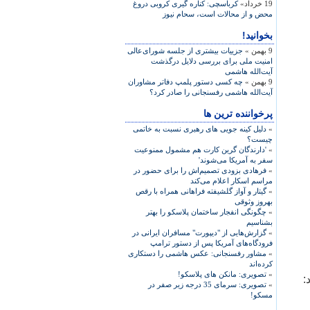
19 خرداد»
کرباسچی: کناره گيری کروبی دروغ
محض و از محالات است، سحام نيوز
بخوانید!
9 بهمن »
جزییات بیشتری از جلسه شورای‌عالی
امنیت ملی برای بررسی دلایل درگذشت
آیت‌الله هاشمی
9 بهمن »
چه کسی دستور پلمپ دفاتر مشاوران
آیت‌الله هاشمی رفسنجانی را صادر کرد؟
پرخواننده ترین ها
»
دلیل کینه جویی های رهبری نسبت به خاتمی
چیست؟
»
'دارندگان گرین کارت هم مشمول ممنوعیت
سفر به آمریکا می‌شوند'
»
فرهادی بزودی تصمیم‌اش را برای حضور در
مراسم اسکار اعلام می‌کند
»
گیتار و آواز گلشیفته فراهانی همراه با رقص
بهروز وثوقی
»
چگونگی انفجار ساختمان پلاسکو را بهتر
بشناسیم
»
گزارش‌هایی از "دیپورت" مسافران ایرانی در
فرودگاه‌های آمریکا پس از دستور ترامپ
»
مشاور رفسنجانی: عکس هاشمی را دستکاری
کرده‌اند
»
تصویری: مانکن های پلاسکو!
:
»
تصویری: سرمای 35 درجه زیر صفر در
مسکو!