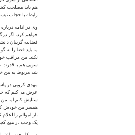
هم بايد مصلحت کشو
رابطه با حجاب نيست
وی در ادامه درباره 
خواهم کرد. اگر در
قضاييه گريبان دانشج
ما بايد فضا را به گ
نکند. من مراقب خوا
سويی هم با قدرت عم
شد مربوط به من خوا
مهدی کروبی در پاسخ
عرض می‌کنم که خوش
ستايش کنم اما من آ
همسر من خودش کار
بار اموالم را اعلام 
يک وجب در هيچ کجا 
دبير کل حزب اعتماد 