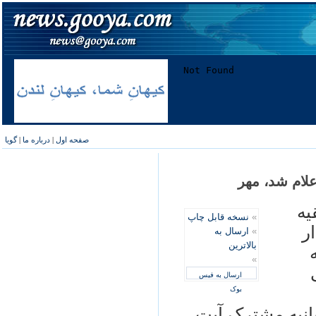
صفحه اول
|
درباره ما
|
گویا
لام شد، مهر
يه
»
نسخه قابل چاپ
ر
»
ارسال به
بالاترین
»
ارسال به فیس
بوک
يانيه مشترک آيت