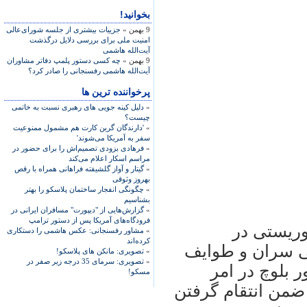
بخوانید!
9 بهمن »
جزییات بیشتری از جلسه شورای‌عالی
امنیت ملی برای بررسی دلایل درگذشت
آیت‌الله هاشمی
9 بهمن »
چه کسی دستور پلمپ دفاتر مشاوران
آیت‌الله هاشمی رفسنجانی را صادر کرد؟
پرخواننده ترین ها
»
دلیل کینه جویی های رهبری نسبت به خاتمی
چیست؟
»
'دارندگان گرین کارت هم مشمول ممنوعیت
سفر به آمریکا می‌شوند'
»
فرهادی بزودی تصمیم‌اش را برای حضور در
مراسم اسکار اعلام می‌کند
»
گیتار و آواز گلشیفته فراهانی همراه با رقص
بهروز وثوقی
»
چگونگی انفجار ساختمان پلاسکو را بهتر
بشناسیم
»
گزارش‌هایی از "دیپورت" مسافران ایرانی در
فرودگاه‌های آمریکا پس از دستور ترامپ
وريستی در
»
مشاور رفسنجانی: عکس هاشمی را دستکاری
کرده‌اند
شی سران و طوايف
»
تصویری: مانکن های پلاسکو!
»
تصویری: سرمای 35 درجه زیر صفر در
 بلوچ در امر
مسکو!
ضمن انتقام گرفتن