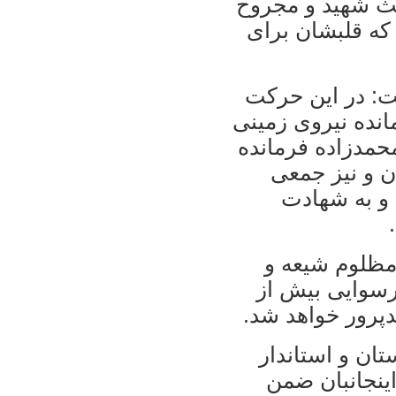
عث شهيد و مجروح
که قلبشان برای
ست: در اين حرکت
نده نيروی زمينی
حمدزاده فرمانده
ن و نيز جمعی
 و به شهادت
 مظلوم شيعه و
رسوايی بيش از
پرور خواهد شد.
تان و استاندار
ينجانبان ضمن