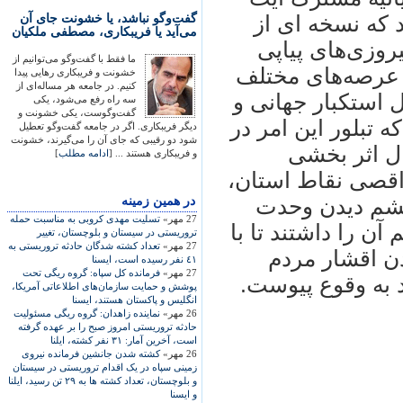
گفت‌وگو نباشد، یا خشونت جای آن
 که نسخه ای از
می‌آید یا فریبکاری، مصطفی ملکیان
روزی‌های پياپی
ما فقط با گفت‌وگو می‌توانیم از
عرصه‌های مختلف
خشونت و فریبکاری رهایی پیدا
کنیم. در جامعه هر مساله‌ای از
 استکبار جهانی و
سه راه رفع می‌شود، یکی
گفت‌وگوست، یکی خشونت و
 تبلور اين امر در
دیگر فریبکاری. اگر در جامعه گفت‌وگو تعطیل
شود دو رقیبی که جای آن را می‌گیرند، خشونت
ال اثر بخشی
و فریبکاری هستند ... [
ادامه مطلب
]
اقصی نقاط استان،
در همين زمينه
شم ديدن وحدت
27 مهر»
تسليت مهدی کروبی به مناسبت حمله
آن را داشتند تا با
تروريستی در سيستان و بلوچستان، تغيير
27 مهر»
تعداد کشته شدگان حادثه تروريستی به
ن اقشار مردم
‌٤١ نفر رسيده است، ايسنا
27 مهر»
فرمانده کل سپاه: گروه ريگی تحت
د به وقوع پيوست.
پوشش و حمايت سازمان‌های اطلاعاتی آمريکا،
انگليس و پاکستان هستند، ايسنا
26 مهر»
نماينده زاهدان: گروه ريگی مسئوليت
حادثه تروريستی امروز صبح را بر عهده گرفته
است، آخرين آمار: ۳۱ نفر کشته، ايلنا
26 مهر»
کشته شدن جانشين فرمانده نيروی
زمينی سپاه در يک اقدام تروريستی در سيستان
و بلوچستان، تعداد کشته ها به ۲۹ تن رسيد، ايلنا
و ايسنا