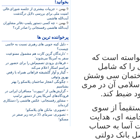
بخوانید!
9 بهمن »
جزییات بیشتری از جلسه شورای‌عالی
امنیت ملی برای بررسی دلایل درگذشت
آیت‌الله هاشمی
9 بهمن »
چه کسی دستور پلمپ دفاتر مشاوران
آیت‌الله هاشمی رفسنجانی را صادر کرد؟
پرخواننده ترین ها
»
دلیل کینه جویی های رهبری نسبت به خاتمی
چیست؟
»
'دارندگان گرین کارت هم مشمول ممنوعیت
واسته است که
سفر به آمریکا می‌شوند'
»
فرهادی بزودی تصمیم‌اش را برای حضور در
ی را که شامل
مراسم اسکار اعلام می‌کند
»
گیتار و آواز گلشیفته فراهانی همراه با رقص
اختمان سی وشش
بهروز وثوقی
»
چگونگی انفجار ساختمان پلاسکو را بهتر
اسلامی آن در مری
بشناسیم
»
گزارش‌هایی از "دیپورت" مسافران ایرانی در
ود ضبط کند.
فرودگاه‌های آمریکا پس از دستور ترامپ
»
مشاور رفسنجانی: عکس هاشمی را دستکاری
کرده‌اند
تقيماً از سوی
»
تصویری: مانکن های پلاسکو!
امنه ای، هدايت
»
تصویری: سرمای 35 درجه زیر صفر در
مسکو!
ت آسا به حساب
صل بانک دولتی