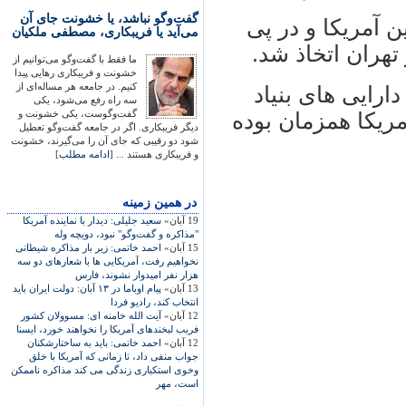
گفت‌وگو نباشد، یا خشونت جای آن
آمريکا و در پی
می‌آید یا فریبکاری، مصطفی ملکیان
تهران اتخاذ شد.
ما فقط با گفت‌وگو می‌توانیم از
خشونت و فریبکاری رهایی پیدا
کنیم. در جامعه هر مساله‌ای از
ارايی های بنياد
سه راه رفع می‌شود، یکی
گفت‌وگوست، یکی خشونت و
ريکا همزمان بوده
دیگر فریبکاری. اگر در جامعه گفت‌وگو تعطیل
شود دو رقیبی که جای آن را می‌گیرند، خشونت
و فریبکاری هستند ... [
ادامه مطلب
]
در همين زمينه
19 آبان»
سعيد جليلی: ديدار با نماينده آمريکا
"مذاکره و گفت‌وگو" نبود، دويچه وله
15 آبان»
احمد خاتمی: زير بار مذاکره شيطانی
نخواهيم رفت، آمريکايی ها با شعارهای دو سه
هزار نفر اميدوار نشوند، فارس
13 آبان»
پيام اوباما در ۱۳ آبان: دولت ايران بايد
انتخاب کند، راديو فردا
12 آبان»
آيت الله خامنه ای: مسوولان کشور
فريب لبخندهای آمريکا را نخواهند خورد، ايسنا
12 آبان»
احمد خاتمی: بايد به ساختارشکنان
جواب منفی داد، تا زمانی که آمريکا با خلق
وخوی استکباری زندگی می کند مذاکره ناممکن
است، مهر