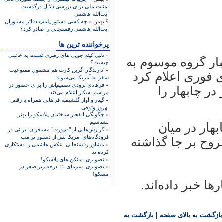
امنیت ملی برای بررسی دلایل درگذشت
آیت‌الله هاشمی
9 بهمن »
چه کسی دستور پلمپ دفاتر مشاوران
آیت‌الله هاشمی رفسنجانی را صادر کرد؟
پرخواننده ترین ها
»
دلیل کینه جویی های رهبری نسبت به خاتمی
ار گروه موسوم به
چیست؟
»
'دارندگان گرین کارت هم مشمول ممنوعیت
 فوری اعلام کرد
سفر به آمریکا می‌شوند'
»
فرهادی بزودی تصمیم‌اش را برای حضور در
ر چابهار را
مراسم اسکار اعلام می‌کند
»
گیتار و آواز گلشیفته فراهانی همراه با رقص
بهروز وثوقی
»
چگونگی انفجار ساختمان پلاسکو را بهتر
بشناسیم
هار در ميان
»
گزارش‌هایی از "دیپورت" مسافران ایرانی در
فرودگاه‌های آمریکا پس از دستور ترامپ
ون ۸۶ شهيد و مجروح بر جا گذاشته
»
مشاور رفسنجانی: عکس هاشمی را دستکاری
کرده‌اند
»
تصویری: مانکن های پلاسکو!
»
تصویری: سرمای 35 درجه زیر صفر در
مسکو!
ا خبر داده‌اند.
بازگشت به بالای صفحه
|
بازگشت به