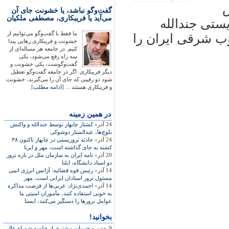
ش
گفت‌وگو نباشد، یا خشونت جای آن
می‌آید یا فریبکاری، مصطفی ملکیان
ستی جندالله
ما فقط با گفت‌وگو می‌توانیم از
 جنوب شرقی ايران را
خشونت و فریبکاری رهایی پیدا
کنیم. در جامعه هر مساله‌ای از
سه راه رفع می‌شود، یکی
گفت‌وگوست، یکی خشونت و
دیگر فریبکاری. اگر در جامعه گفت‌وگو تعطیل
شود دو رقیبی که جای آن را می‌گیرند، خشونت
و فریبکاری هستند ... [
ادامه مطلب
]
در همين زمينه
24 آذر»
کشتار چابهار توسط جندالله و واکنش
بلوچ‌ها، عبدالستار دوشوکی
24 آذر»
حادثه تروريستی در چابهار تاکنون ۳۸
کشته به جای گذاشته است، مهر و ايرنا
20 آذر»
نامه ايران به سازمان ملل در باره ترور
دو استاد دانشگاه، ايلنا
14 آذر»
رئيس قوه قضائيه: آژانس انرژی اتمی
مسئول ترور استادان ايرانی است، مهر
14 آذر»
احمدی‌نژاد: غربی‌ها از فرصت مذاکره
به خوبی استفاده کنند، مأموران امنيتی ما
عوامل ترورها را دستگير می‌کنند، ايسنا
بخوانید!
9 بهمن »
جزییات بیشتری از جلسه شورای‌عالی