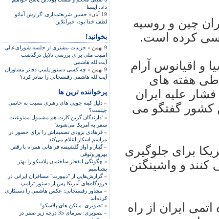
داد، ايسنا
19 آبان»
حسين شريعتمداری: گزارش آمانو
ران چين و روسيه
لطف خدا بود، خبرآنلاين
رسی کرده است.
بخوانید!
9 بهمن »
جزییات بیشتری از جلسه شورای‌عالی
امنیت ملی برای بررسی دلایل درگذشت
ا و اقيانوس آرام
آیت‌الله هاشمی
9 بهمن »
چه کسی دستور پلمپ دفاتر مشاوران
ا طی هفته های
آیت‌الله هاشمی رفسنجانی را صادر کرد؟
فشار عليه ايران
پرخواننده ترین ها
»
دلیل کینه جویی های رهبری نسبت به خاتمی
 کشور گفتگو می
چیست؟
»
'دارندگان گرین کارت هم مشمول ممنوعیت
سفر به آمریکا می‌شوند'
»
فرهادی بزودی تصمیم‌اش را برای حضور در
مراسم اسکار اعلام می‌کند
»
گیتار و آواز گلشیفته فراهانی همراه با رقص
ريکا برای جلوگيری
بهروز وثوقی
 کنند و واشينگتن
»
چگونگی انفجار ساختمان پلاسکو را بهتر
بشناسیم
»
گزارش‌هایی از "دیپورت" مسافران ایرانی در
فرودگاه‌های آمریکا پس از دستور ترامپ
»
مشاور رفسنجانی: عکس هاشمی را دستکاری
کرده‌اند
اتمی ايران از راه
»
تصویری: مانکن های پلاسکو!
»
تصویری: سرمای 35 درجه زیر صفر در