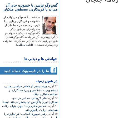
گفت‌وگو نباشد، یا خشونت جای آن
می‌آید یا فریبکاری، مصطفی ملکیان
ما فقط با گفت‌وگو می‌توانیم از
خشونت و فریبکاری رهایی پیدا
کنیم. در جامعه هر مساله‌ای از
سه راه رفع می‌شود، یکی
گفت‌وگوست، یکی خشونت و
دیگر فریبکاری. اگر در جامعه گفت‌وگو تعطیل
شود دو رقیبی که جای آن را می‌گیرند، خشونت
و فریبکاری هستند ... [
ادامه مطلب
]
خواندنی ها و دیدنی ها
در همين زمينه
22 آبان»
بياينه جمعی از فعالان سياسی، مدنی،
دانشجويی، دانشگاهی و روزنامه نگاران در
مخالفت فعال با جنگ
22 آبان»
علی لاريجانی: مجلس در نحوه
همکاری ايران با آژانس تجديدنظر می‌کند، ايسنا
21 آبان»
"محسن فخری‌زاده؛ چهره پنهان برنامه
هسته‌ای ايران"، راديو زمانه
19 آبان»
رهبر جمهوری اسلامی: هر تجاوزی را
با سيلی محکم و مشت پولادين پاسخ خواهيم