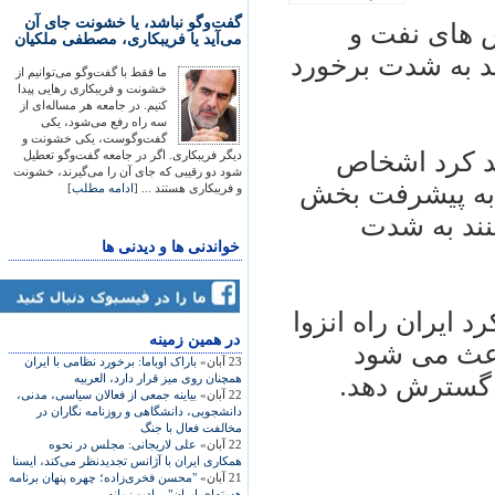
گفت‌وگو نباشد، یا خشونت جای آن
 های نفت و
می‌آید یا فریبکاری، مصطفی ملکیان
د به شدت برخورد
ما فقط با گفت‌وگو می‌توانیم از
خشونت و فریبکاری رهایی پیدا
کنیم. در جامعه هر مساله‌ای از
سه راه رفع می‌شود، یکی
گفت‌وگوست، یکی خشونت و
يد کرد اشخاص
دیگر فریبکاری. اگر در جامعه گفت‌وگو تعطیل
شود دو رقیبی که جای آن را می‌گیرند، خشونت
 به پيشرفت بخش
و فریبکاری هستند ... [
ادامه مطلب
]
نند به شدت
خواندنی ها و دیدنی ها
د ايران راه انزوا
در همين زمينه
اعث می شود
23 آبان»
باراک اوباما: برخورد نظامی با ايران
ر گسترش دهد.
همچنان روی ميز قرار دارد، العربيه
22 آبان»
بياينه جمعی از فعالان سياسی، مدنی،
دانشجويی، دانشگاهی و روزنامه نگاران در
مخالفت فعال با جنگ
22 آبان»
علی لاريجانی: مجلس در نحوه
همکاری ايران با آژانس تجديدنظر می‌کند، ايسنا
21 آبان»
"محسن فخری‌زاده؛ چهره پنهان برنامه
هسته‌ای ايران"، راديو زمانه