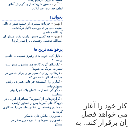
19 آبان»
حسين شريعتمداری: گزارش آمانو
لطف خدا بود، خبرآنلاين
بخوانید!
9 بهمن »
جزییات بیشتری از جلسه شورای‌عالی
امنیت ملی برای بررسی دلایل درگذشت
آیت‌الله هاشمی
9 بهمن »
چه کسی دستور پلمپ دفاتر مشاوران
آیت‌الله هاشمی رفسنجانی را صادر کرد؟
پرخواننده ترین ها
»
دلیل کینه جویی های رهبری نسبت به خاتمی
چیست؟
»
'دارندگان گرین کارت هم مشمول ممنوعیت
سفر به آمریکا می‌شوند'
»
فرهادی بزودی تصمیم‌اش را برای حضور در
مراسم اسکار اعلام می‌کند
»
گیتار و آواز گلشیفته فراهانی همراه با رقص
بهروز وثوقی
»
چگونگی انفجار ساختمان پلاسکو را بهتر
بشناسیم
»
گزارش‌هایی از "دیپورت" مسافران ایرانی در
فرودگاه‌های آمریکا پس از دستور ترامپ
کار خود را آغاز
»
مشاور رفسنجانی: عکس هاشمی را دستکاری
کرده‌اند
 می خواهد فصل
»
تصویری: مانکن های پلاسکو!
»
تصویری: سرمای 35 درجه زیر صفر در
ن برقرار کند.. به
مسکو!