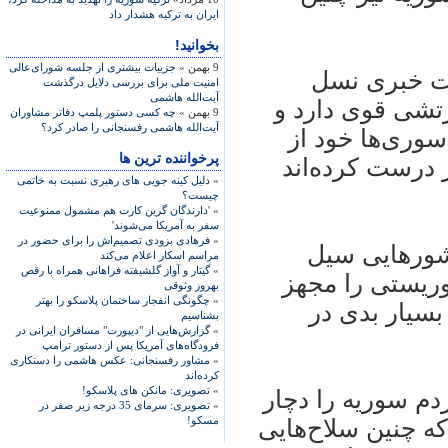
ايران به ترکيه هشدار داد
بخوانید!
9 بهمن »
جزییات بیشتری از جلسه شورای‌عالی
ست خبری نسل
امنیت ملی برای بررسی دلایل درگذشت
آیت‌الله هاشمی
د: سوريه ارتشی قوی دارد و
9 بهمن »
چه کسی دستور پلمپ دفاتر مشاوران
آیت‌الله هاشمی رفسنجانی را صادر کرد؟
وری‌ها خود از
پرخواننده ترین ها
 درست کرده‌اند
»
دلیل کینه جویی های رهبری نسبت به خاتمی
چیست؟
»
'دارندگان گرین کارت هم مشمول ممنوعیت
سفر به آمریکا می‌شوند'
»
فرهادی بزودی تصمیم‌اش را برای حضور در
کشورهايی سيل
مراسم اسکار اعلام می‌کند
»
گیتار و آواز گلشیفته فراهانی همراه با رقص
وريستی را مجهز
بهروز وثوقی
»
چگونگی انفجار ساختمان پلاسکو را بهتر
بسيار بدی در
بشناسیم
»
گزارش‌هایی از "دیپورت" مسافران ایرانی در
فرودگاه‌های آمریکا پس از دستور ترامپ
»
مشاور رفسنجانی: عکس هاشمی را دستکاری
کرده‌اند
»
تصویری: مانکن های پلاسکو!
دم سوريه را دچار
»
تصویری: سرمای 35 درجه زیر صفر در
مسکو!
ه چنين سلاح‌هايی