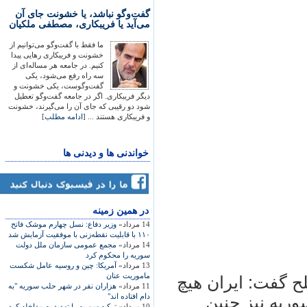
گفت‌وگو نباشد، یا خشونت جای آن
می‌آید یا فریبکاری، مصطفی ملکیان
ما فقط با گفت‌وگو می‌توانیم از
خشونت و فریبکاری رهایی پیدا
کنیم. در جامعه هر مساله‌ای از
سه راه رفع می‌شود، یکی
گفت‌وگوست، یکی خشونت و
دیگر فریبکاری. اگر در جامعه گفت‌وگو تعطیل
شود دو رقیبی که جای آن را می‌گیرند، خشونت
و فریبکاری هستند ... [
ادامه مطلب
]
خواندنی ها و دیدنی ها
در همين زمينه
14 مرداد»
وزير دفاع: نسل چهارم موشک فاتح
۱۱۰ با قابليت نقطه‌زنی با موفقيت آزمايش شد
14 مرداد»
مجمع عمومی سازمان ملل دولت
سوریه را محکوم کرد
13 مرداد»
آمريکا: چين و روسيه عامل شکست
ماموريت عنان
لح گفت: ايران هيچ
11 مرداد»
هزاران نفر در شهر حلب سوريه "به
دام افتاده اند"
وريه نيز چنين
10 مرداد»
ترکيه سوريه را تهديد به مداخله کرد،