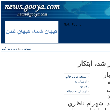
صفحه اول
|
درباره ما
|
گویا
شد، ابتکار
ار
»
نسخه قابل چاپ
»
ارسال به
بالاترین
ل
»
ارسال به دنباله
د
د. شهرام ناظري