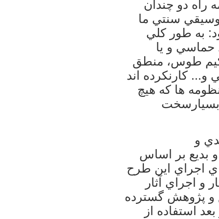
ه راه دو چندان
موسيقي سنتي ما
د: به طور کلي
 حماسي و يا
حکيم طوس، منطق
و... کارنکرده اند
نظومه ها که هيچ
ربسيارسخت
دي و
و بديع بر اساس
اي اجراي اين طرح
 و اجراي آثار
ق و پژوهش گسترده
 بعد استفاده از