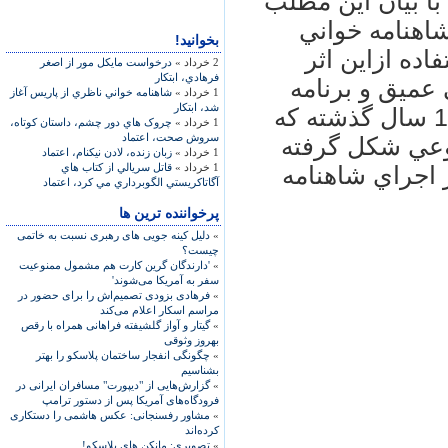
با بيان اين مطلب
شاهنامه خواني
بخوانید!
اده ازاين اثر
2 خرداد »
درخواست مايکل مور از اصغر
فرهادي، ابتکار
عميق و برنامه
1 خرداد »
شاهنامه خواني ناظري از پاريس آغاز
شد، ابتکار
حساب شده اي دارد به ويژه آنکه در 120 سال گذشته که
1 خرداد »
چروک هاي دور چشم، داستان کوتاه،
سروش صحت، اعتماد
وعي شکل گرفته
1 خرداد »
زبان زنده، لادن نيکنام، اعتماد
1 خرداد »
قاتل سريالي از کتاب هاي
 اجراي شاهنامه
آگاتاکريستي الگوبرداري مي کرد، اعتماد
پرخواننده ترین ها
»
دلیل کینه جویی های رهبری نسبت به خاتمی
چیست؟
»
'دارندگان گرین کارت هم مشمول ممنوعیت
سفر به آمریکا می‌شوند'
»
فرهادی بزودی تصمیم‌اش را برای حضور در
مراسم اسکار اعلام می‌کند
»
گیتار و آواز گلشیفته فراهانی همراه با رقص
بهروز وثوقی
»
چگونگی انفجار ساختمان پلاسکو را بهتر
بشناسیم
»
گزارش‌هایی از "دیپورت" مسافران ایرانی در
فرودگاه‌های آمریکا پس از دستور ترامپ
»
مشاور رفسنجانی: عکس هاشمی را دستکاری
کرده‌اند
»
تصویری: مانکن های پلاسکو!