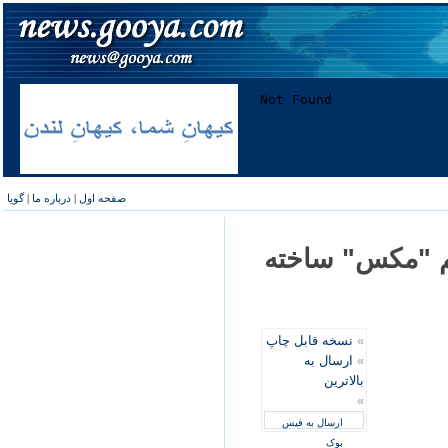
صفحه اول
|
درباره ما
|
گویا
م "مکس" ساخته
»
نسخه قابل چاپ
»
ارسال به
بالاترین
»
ارسال به فیس
بوک