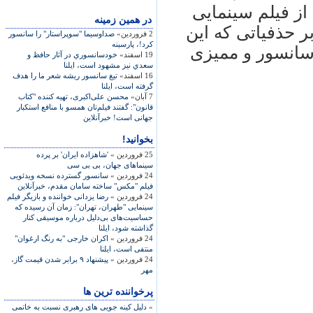
ز فيلم سينمايی
در همين زمينه
 حذفياتی که اين
2 فروردین»
صداوسیما "سوپراستار" را سانسور
کرد!، پارسینه
 سانسور و مميزی
19 اسفند»
خودسانسوري در آثار حافظ و
سعدي نيز مشهود است، ایلنا
16 اسفند»
تيغ سانسور ريشه‌‌‌ شعر ما را هدف
گرفته است، ایلنا
7 آبان»
محسن علی‌اکبری، تهيه کننده "کتاب
قانون": گفتند فيلم‌تان همسو با منافع استکبار
جهانی است! خبرآنلاين
بخوانید!
25 فروردین »
'شاهزاده ایران' بر پرده
سینماهای جهان، بی بی سی
24 فروردین »
سانسور گسترده نسخه ويدئويی
فيلم "مکس" ساخته سامان مقدم، خبرآنلاين
24 فروردین »
رضا يزدانی خواننده و بازيگر فيلم
سينمايی "طهران، تهران": زمان آن رسيده که
حساسيت‌های بی‌دليل درباره موسيقی کنار
گذاشته شود، ايلنا
24 فروردین »
اکران خارجی "به رنگ ارغوان"
منتفی است، ايلنا
24 فروردین »
پیشنهاد ۹ برابر شدن قیمت گاز،
مهر
پرخواننده ترین ها
»
دلیل کینه جویی های رهبری نسبت به خاتمی