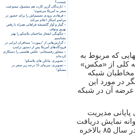
چیست؟
»
'دارندگان گرین کارت هم مشمول ممنوعیت
سفر به آمریکا می‌شوند'
»
فرهادی بزودی تصمیم‌اش را برای حضور در
مراسم اسکار اعلام می‌کند
»
گیتار و آواز گلشیفته فراهانی همراه با رقص
بهروز وثوقی
»
چگونگی انفجار ساختمان پلاسکو را بهتر
بشناسیم
»
گزارش‌هایی از "دیپورت" مسافران ایرانی در
فرودگاه‌های آمریکا پس از دستور ترامپ
»
مشاور رفسنجانی: عکس هاشمی را دستکاری
ايی که مربوط به
کرده‌اند
»
تصویری: مانکن های پلاسکو!
به کلی از «مکس»​
»
تصویری: سرمای 35 درجه زیر صفر در
مسکو!
 مخاطبان شبکه
ر در مورد اين
 عرضه آن در شبکه
ل ۸۴ در روزهای پايانی مديريت
وانه نمايش دريافت
کرد، مدت​ها در نوبت نمايش ماند تا آنکه در سال ۸۵ بالاخره