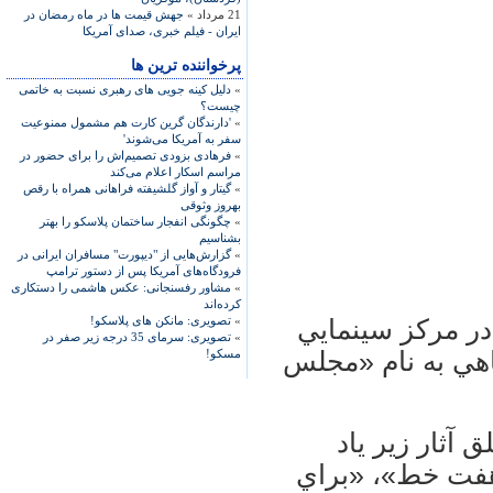
21 مرداد »
جهش قيمت ها در ماه رمضان در
ايران - فیلم خبری، صدای آمریکا
پرخواننده ترین ها
»
دلیل کینه جویی های رهبری نسبت به خاتمی
چیست؟
»
'دارندگان گرین کارت هم مشمول ممنوعیت
سفر به آمریکا می‌شوند'
»
فرهادی بزودی تصمیم‌اش را برای حضور در
مراسم اسکار اعلام می‌کند
»
گیتار و آواز گلشیفته فراهانی همراه با رقص
بهروز وثوقی
»
چگونگی انفجار ساختمان پلاسکو را بهتر
بشناسیم
»
گزارش‌هایی از "دیپورت" مسافران ایرانی در
فرودگاه‌های آمریکا پس از دستور ترامپ
»
مشاور رفسنجانی: عکس هاشمی را دستکاری
کرده‌اند
»
تصویری: مانکن های پلاسکو!
 فعاليت فيلمسازي را از سال 1349 در مركز سينمايي
»
تصویری: سرمای 35 درجه زیر صفر در
اهي به نام «مجلس
مسکو!
 آثار زير ياد
 هفت خط»، «براي