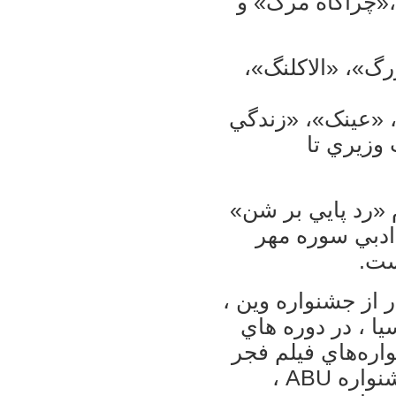
،«چراگاه مرگ» و
رگ»، «الاکلنگ»،
«عينک»، «زندگي
وزيري تا
 «رد پايي بر شن»
ادبي سوره مهر
ست.
 از جشنواره وين ،
ا ، در دوره هاي
ره‌هاي فيلم فجر
، جشنواره فيلم کودکان و نوجوانان ، جشنواره ABU ،