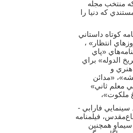
ست که منتخب مجله
ستندي که دنيا را
مه کوتاه داستاني
زهاي انتظار» ،
امه‌هاي «پاي
خ الدوله» براي
هنري و
شه»، «مدائن
ي معلم ثاني»
غ ملکوت»،
 سينمايي فارابي -
ع‌مقدس، فيلمنامه
سيماو همچنين