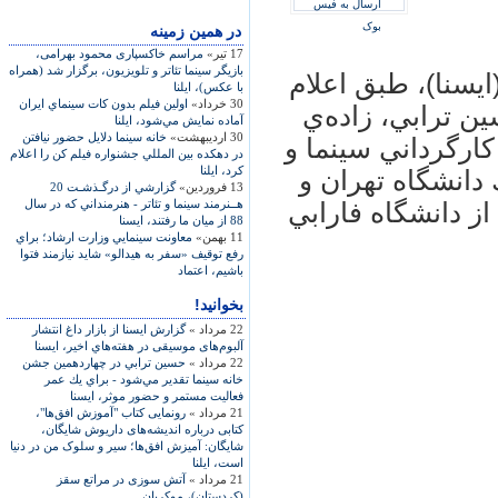
ارسال به فیس
بوک
در همين زمينه
17 تیر»
مراسم خاکسپاری محمود بهرامی،
بازيگر سينما تئاتر و تلويزيون، برگزار شد (همراه
يسنا)، طبق اعلام
با عکس)، ايلنا
30 خرداد»
اولين فيلم بدون كات سينماي ايران
 ترابي، زاده‌ي
آماده نمايش مي‌شود، ایلنا
30 اردیبهشت»
خانه سينما دلايل حضور نيافتن
کارگرداني سينما و
در دهكده بين المللي جشنواره فيلم كن را اعلام
كرد، ایلنا
 دانشگاه تهران و
13 فروردین»
گزارشي از درگـذشـت 20
هــنرمند سينما و تئاتر - هنرمنداني كه در سال
ز دانشگاه فارابي
88 از ميان ما رفتند، ايسنا
11 بهمن»
معاونت سينمايي وزارت ارشاد؛ براي
رفع توقيف «سفر به هيدالو» شايد نيازمند فتوا
باشيم، اعتماد
بخوانید!
22 مرداد »
گزارش ايسنا از بازار داغ انتشار
آلبوم‌های موسيقی در هفته‌هاي اخير، ايسنا
22 مرداد »
حسين ترابي در چهاردهمين جشن
خانه سينما تقدير مي‌شود - براي يك عمر
فعاليت مستمر و حضور موثر، ايسنا
21 مرداد »
رونمايی کتاب "آموزش افق‌ها"،
کتابی درباره انديشه‌های داريوش شايگان،
شايگان: آميزش افق‌ها؛ سير و سلوک من در دنيا
است، ايلنا
21 مرداد »
آتش سوزی در مراتع سقز
(کردستان)، موکريان