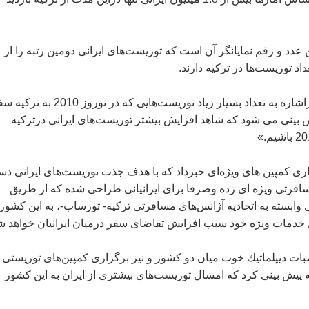
 عدد و رقم نمایانگر آن است كه توریست‌های ایرانی دومین رتبه را از
اد توریست‌ها در تركیه دارند.
یولیسوی همچنین دراشاره به تعداد بسیار زیاد توریست‌هایی كه در نوروز 2010 ب
بینی می شود كه شاهد افزایش بیشتر توریست‌های ایرانی درتركیه
ری كمپین های ویژه‌ای خبرداد كه با هدف جذب توریست‌های ایرانی د
مسافرتی ویژه ای زده‌ وصرفا برای ایرانیانی طراحی شده كه از طریق
وابسته به اتحادیه آژانس‌های مسافرتی تركیه- تورساب-، به این كشور
 خدمات ویژه خود سبب افزایش تقاضای سفر درمیان ایرانیان خواهد ش
سبات دیپلماتیك خوب میان دو كشور و نیز برگزاری كمپین‌های توریستی 
ه پیش بینی كرد كه امسال توریست‌های بیشتری از ایران به این كشور