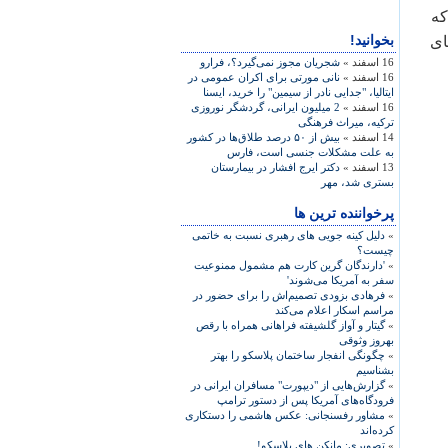
كه
بخوانید!
‌های
16 اسفند »
شجریان مجوز نمی‌گیرد؟، فرارو
16 اسفند »
نانی مورتی برای اکران عمومی در
ايتاليا، "جدايی نادر از سيمين" را خريد، ايسنا
16 اسفند »
2 میلیون ایرانی، گردشگر نوروزی
تركیه، میراث فرهنگی
14 اسفند »
بيش از ۵۰ درصد طلاق‌ها در کشور
به علت مشکلات جنسی است، فارس
13 اسفند »
دکتر ايرج افشار در بيمارستان
بستری شد، مهر
پرخواننده ترین ها
»
دلیل کینه جویی های رهبری نسبت به خاتمی
چیست؟
»
'دارندگان گرین کارت هم مشمول ممنوعیت
سفر به آمریکا می‌شوند'
»
فرهادی بزودی تصمیم‌اش را برای حضور در
مراسم اسکار اعلام می‌کند
»
گیتار و آواز گلشیفته فراهانی همراه با رقص
بهروز وثوقی
»
چگونگی انفجار ساختمان پلاسکو را بهتر
بشناسیم
»
گزارش‌هایی از "دیپورت" مسافران ایرانی در
فرودگاه‌های آمریکا پس از دستور ترامپ
»
مشاور رفسنجانی: عکس هاشمی را دستکاری
کرده‌اند
»
تصویری: مانکن های پلاسکو!