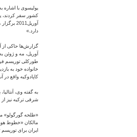
آوریل2011
دارد.»
گزارش‌ها حاكی از آ
آوریل، مه و ژوئن به
طوركلی توریسم فرهن
خانواده خود به بازد
كاپادوكیه واقع در آ
به گفته وی، آنتالیا
شرقی تركیه نیز از م
«طلحه گورگولو» مدی
مالكان «خطوط هوایی
ایران برای توریسم 