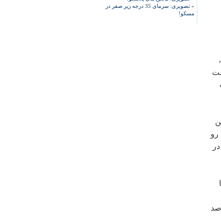
»
تصویری: سرمای 35 درجه زیر صفر در
مسکو!
ست
اب
ن
ین رو
در
های ایرانی كه از تركیه دیدار كردند، 36 درصد