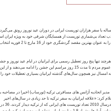
ساله با سفر هزاران توریست ایرانی در دوران عید نوروز رونق می‌گیرد،
ذب تعداد بی‌شماری توریست از همسایگان شرقی خود به ویژه ایران ا
كه عید نوروز تركیه را به عنوان بهترین مقصد گردشگری خود از 16 مارچ تا 2 فوریه انتخ
رچند تنها پنج روز تعطیل رسمی برای ایرانیان در ایام عید نوروز و جش
بهار تعیین شده‌، اما عموم مردم تا مدت 15 روز مراسم این جشن را ادامه می‌دهند و از ا
 امسال نیز همچون سال‌های گذشته ایرانیان بسیاری تعطیلات خود را 
دیر اتحادیه آژانس های مسافرتی تركیه (تورساب) اخیرا در مصاحبه با
لام كرد: «علاقه ایرانیان به سفر تركیه تا حد زیادی در سال‌های اخیر
افزایش یافته‌است. درسال 2010 تعداد توریست 
افزایش یافت و بر اساس آمارها بیش از 1.8 میلیون ایرانی تنها دراین مدت از تركیه بازدید