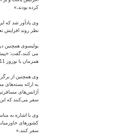
كرده بودند.»
وی یادآور شد كه این
نظر روند افزایش تعد
می كنند،گفت: «پیش 
همزمان با نوروز 2011 باشیم.»
وی همچنین از برگزا
به ارائه بسته‌های 
آژانس‌های مسافرتی 
سفر می‌كنند كه این
وی با اشاره به منا
كشو‌‌رهای خاورمیان
سفر كنند.»