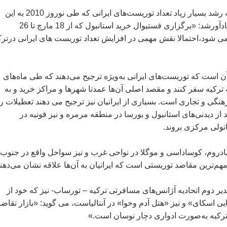
یولیسوی با اشاره به رشد بسیار زیاد تعداد توریست‌های ایرانی كه طی نوروز 2010 به این
كشور سفر كردند، یادآورشد: «برگزاری فستیوال خرید استانبول كه از 18 مارچ تا 26
 برگزار می شود،احتمالا نقش مهمی در افزایش تعداد توریست های ایرانی درترك
ن است كه توریست‌های ایرانی به‌ویژه ترجیح می‌دهند كه طی ماه‌های
 تركیه سفر كنند و مقصد اصلی آن‌ها عمدتا شهرها و مراكز خرید و به
گی و تجاری است. بسیاری از ایرانیان نیز ترجیح می دهند تعطیلات را 
ید از دیدنی‌های استانبول و بورسا در منطقه مرمره و نیز قونیه در
ناتولی مركزی بروند.
، بادروم، كوساداسی و موگلا در نواحی غرب و نیز سواحل واقع در جنوب
هم‌ترین مقاصد توریستی است كه ایرانیان به آن‌ها علاقه نشان می‌دهند
ر دوم اتحادیه آژانس‌های مسافرتی تركیه – تورساب- نیز كه خود از
 اسكای» و نیز «هتل آدم وحوا» در آنتالیاست، می گوید: «بازار تقاضا
تركیه به‌صورت ادواری دچار نوسان است.»