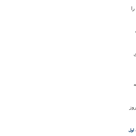
را
ی
شته
روز
اول