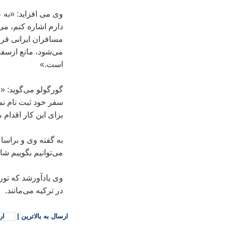
وی می افزاید: «به 
دارم اشاره كنم، می
مسافران ایرانی قرا
می‌شود، مانع ازسف
است.»
گورگولو می‌گوید: «ای
سفر خود ثبت نام نمی
برای این كار اقدام م
می‌توانیم بگوییم شاهد 10 درصد افزایش در سال جاری ب
وی یادآورشد كه تور
در تركیه می‌مانند.
ارسال به بالاترین
|
ار