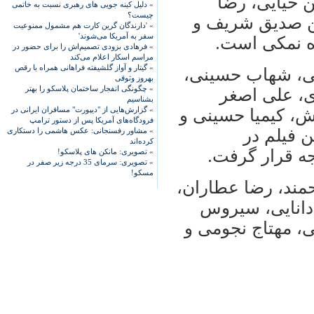
۳" با بازی امین حیایی، رضا
»
دلیل کینه جویی های رهبری نسبت به خاتمی
چیست؟
ین صدیق شریف و
»
'دارندگان گرین کارت هم مشمول ممنوعیت
سفر به آمریکا می‌شوند'
ده نمکی است.
»
فرهادی بزودی تصمیم‌اش را برای حضور در
مراسم اسکار اعلام می‌کند
»
گیتار و آواز گلشیفته فراهانی همراه با رقص
تمی، شهاب حسینی،
بهروز وثوقی
»
چگونگی انفجار ساختمان پلاسکو را بهتر
ی، علی اصغر
بشناسیم
»
گزارش‌هایی از "دیپورت" مسافران ایرانی در
ش، کیمیا حسینی و
فرودگاه‌های آمریکا پس از دستور ترامپ
ن فیلم در
»
مشاور رفسنجانی: عکس هاشمی را دستکاری
کرده‌اند
جه قرار گرفت.
»
تصویری: مانکن های پلاسکو!
»
تصویری: سرمای 35 درجه زیر صفر در
مسکو!
مند، رضا عطاران،
 دانایی، سیروس
، مهتاج نجومی و