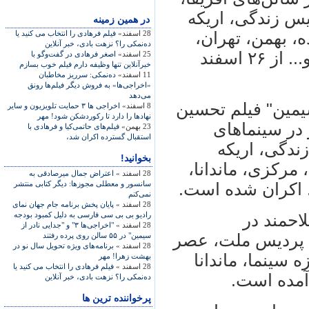
یس زندگی، اریکه
در همين زمينه
، بهمن، تهران،
28 اسفند»
فیلم فرهادی را انتخاب می کنید یا
ده‌نمکی را؟ نزهت بادی، خبر آنلاین
پارس، ماندانا، پایتخت، پردیس شکوفه و... از ۲۶ اسفند
25 اسفند»
اصغر فرهادی در گفت‌و‌گو با
خبرآنلاین تنها وظیفه دارم فیلم خوب بسازم
11 اسفند»
ده‌نمکی: سرریز مخاطبان
«اخراجی‌‌ها» به فروش دیگر فیلم‌ها رونق
می‌دهد
یمین" فیلم تحسین
8 اسفند»
اخراجی ها ۳ حمایت تلویزیون و سایر
نهادها را دارد تا ركوردشكن شود! مهر
در سینماهای
23 بهمن»
فیلم‌های حاتمی‌کیا و فرهادی با
استقبال گسترده اکران شد،
ندگی، اریکه
بخوانید!
 مرکزی، ماندانا،
28 اسفند »
اعتراض جمال میرصادقی به
سانسور و معطلی مجوزها: دیگر کتابی منتشر
. اکران شده است.
نمی‌کنم
28 اسفند »
پایان پخش برنامه جام جهان نمای
رادیو بی بی سی فارسی به دلیل کمبود بودجه
احمند در
28 اسفند »
"اخراجی‌ها ۳" و "جدایی نادر از
 پردیس ملت، عصر
سیمین" در ۵۵ سالن روی پرده رفتند
28 اسفند »
برنامه‌های ویژه تحویل سال نو در
 سینما، ماندانا
بهشت زهرا! مهر
28 اسفند »
فیلم فرهادی را انتخاب می کنید یا
آمده است.
ده‌نمکی را؟ نزهت بادی، خبر آنلاین
پرخواننده ترین ها