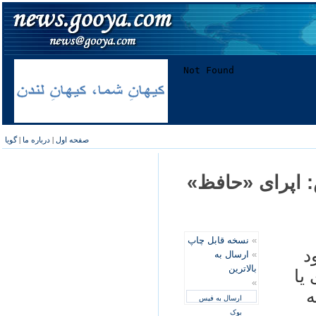
صفحه اول
|
درباره ما
|
گویا
س: اپرای «حافظ»
»
نسخه قابل چاپ
د
»
ارسال به
بالاترین
یا
»
ه
ارسال به فیس
بوک