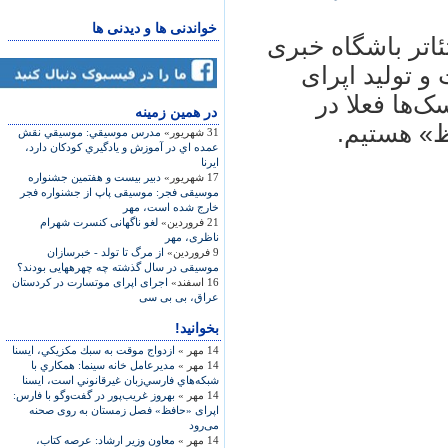
خواندنی ها و دیدنی ها
تئاتر باشگاه خبری
 تولید اپرای
‌ها فعلا در
در همين زمينه
» هستیم.
31 شهریور»
مدرس موسيقي: موسيقي نقش
عمده اي در آموزش و يادگيري كودكان دارد،
ایرنا
17 شهریور»
دبیر بیست و هفتمین جشنواره
موسیقی فجر: موسیقی پاپ از جشنواره فجر
خارج شده است، مهر
21 فروردین»
لغو ناگهانی کنسرت شهرام
ناظری، مهر
9 فروردین»
از مرگ تا تولد - خبرسازان
موسیقی در سال گذشته چه چهره​هایی بودند؟
16 اسفند»
اجرای اپرای موتسارت در کردستان
عراق، بی بی سی
بخوانید!
14 مهر »
ازدواج موقت به سبك مكزيكي، ایسنا
14 مهر »
مديرعامل خانه سينما: همكاري با
شبكه‌هاي فارسي‌زبان غيرقانوني است، ایسنا
14 مهر »
بهروز غریب‌پور در گفت‌و‌گو با فارس:
اپرای «حافظ» فصل زمستان به روی صحنه
می‌رود
14 مهر »
معاون وزير ارشاد: عرصه كتاب،