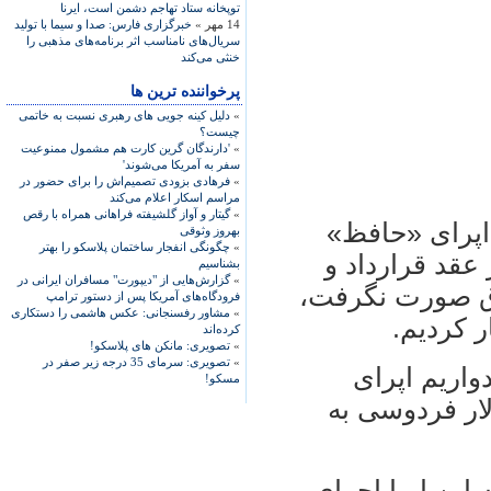
توپخانه ستاد تهاجم دشمن است، ایرنا
14 مهر »
خبرگزاری فارس: صدا و سیما با تولید
سریال‌های نامناسب اثر برنامه‌های مذهبی را
خنثی می‌کند
پرخواننده ترین ها
»
دلیل کینه جویی های رهبری نسبت به خاتمی
چیست؟
»
'دارندگان گرین کارت هم مشمول ممنوعیت
سفر به آمریکا می‌شوند'
»
فرهادی بزودی تصمیم‌اش را برای حضور در
مراسم اسکار اعلام می‌کند
»
گیتار و آواز گلشیفته فراهانی همراه با رقص
 اپرای «حافظ»
بهروز وثوقی
»
چگونگی انفجار ساختمان پلاسکو را بهتر
عقد قرارداد و
بشناسیم
»
گزارش‌هایی از "دیپورت" مسافران ایرانی در
اق صورت نگرفت،
فرودگاه‌های آمریکا پس از دستور ترامپ
»
مشاور رفسنجانی: عکس هاشمی را دستکاری
ر کردیم.
کرده‌اند
»
تصویری: مانکن های پلاسکو!
»
تصویری: سرمای 35 درجه زیر صفر در
واریم اپرای
مسکو!
لار فردوسی به
این اپرا اجرای