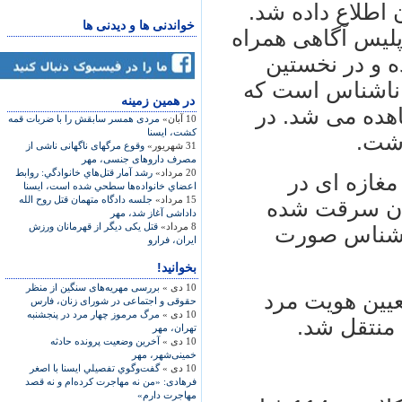
ن اطلاع داده شد.
خواندنی ها و دیدنی ها
 پلیس آگاهی همراه
 و در نخستین
 ناشناس است که
در همين زمينه
اهده می شد. در
10 آبان»
مردی همسر سابقش را با ضربات قمه
کشت، ايسنا
اشت.
31 شهریور»
وقوع مرگهای ناگهانی ناشی از
مصرف داروهای جنسی، مهر
20 مرداد»
رشد آمار قتل‌هاي خانوادگي: روابط
غازه ای در
اعضاي خانواده‌ها سطحي شده است، ایسنا
15 مرداد»
جلسه دادگاه متهمان قتل روح الله
ان سرقت شده
داداشی آغاز شد، مهر
8 مرداد»
قتل یکی دیگر از قهرمانان ورزش
ناشناس صورت
ایران، فرارو
بخوانید!
10 دی »
بررسی مهریه‌های سنگین از منظر
یین هویت مرد
حقوقی و اجتماعی در شورای زنان، فارس
10 دی »
مرگ مرموز چهار مرد در پنجشنبه
منتقل شد.
تهران، مهر
10 دی »
آخرین وضعیت پرونده حادثه
خمینی‌شهر، مهر
10 دی »
گفت‌وگوي تفصيلي ايسنا با اصغر
فرهادی: «من نه مهاجرت کرده‌ام و نه قصد
مهاجرت دارم»