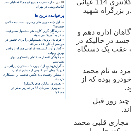
در دومین پرونده روز پنجشنبه مأموران کلانتری 114 غیاثی
10 دی »
از حضرت مسیح تو هم تا تعطیلی صد
کتاب‌فروشی در تهران
دی حدودا 50 ساله در بزرگراه شهید
پرخواننده ترین ها
»
دلیل کینه جویی های رهبری نسبت به خاتمی
چیست؟
هان اداره دهم و
»
'دارندگان گرین کارت هم مشمول ممنوعیت
سفر به آمریکا می‌شوند'
سد در حالیکه در
»
فرهادی بزودی تصمیم‌اش را برای حضور در
مراسم اسکار اعلام می‌کند
 عقب یک دستگاه
»
گیتار و آواز گلشیفته فراهانی همراه با رقص
بهروز وثوقی
»
چگونگی انفجار ساختمان پلاسکو را بهتر
بشناسیم
»
گزارش‌هایی از "دیپورت" مسافران ایرانی در
مرد به نام محمد
فرودگاه‌های آمریکا پس از دستور ترامپ
»
مشاور رفسنجانی: عکس هاشمی را دستکاری
ودرو بوده که از
کرده‌اند
»
تصویری: مانکن های پلاسکو!
.
»
تصویری: سرمای 35 درجه زیر صفر در
مسکو!
چند روز قبل
د.
 مجاری قلبی محمد
 سکته قلبی او