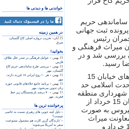
ریم کاخ قرار
خواندنی ها و دیدنی ها
 ساماندهی حریم
رونده ثبت جهانی
در همين زمينه
چمران رئیس
25 آبان»
تخريب دروازه اصلی کاخ گلستان،
شرق
ن میراث فرهنگی و
بخوانید!
 بررسی شد و در
15 بهمن »
عوامل فرهنگی در صدر علل طلاق،
فارس
15 بهمن »
بررسی طرح ساماندهی حریم کاخ
گلستان، مهر
ساماندهی، بهسازی و زیباسازی جداره های خیابان 15
15 بهمن »
هر ۱۰ زوج ایرانی ۱۸ فرزند دارند،
مهر
حدت اسلامی حد
15 بهمن »
برنامه جامع خلاءهای قانونی حوزه
زنان تدوین می‌شود، مهر
ط شهرداری منطقه
15 بهمن »
۷۰ درصد بازنشستگان زیر خط
فقرند، مهر
12، ساماندهی، مرمت و جداسازی خیابان 15 خرداد از
پرخواننده ترین ها
اد و محله سیروس به صورت
»
دلیل کینه جویی های رهبری نسبت به خاتمی
معاونت میراث
چیست؟
»
'دارندگان گرین کارت هم مشمول ممنوعیت
فرهنگی کشور، اجرای مبلمان خیابان 15 خرداد و
سفر به آمریکا می‌شوند'