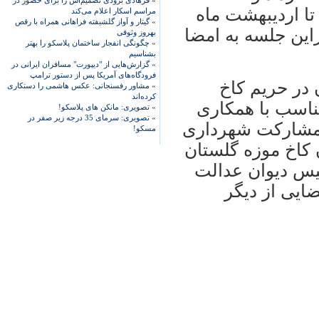
»
فرهادی بزودی تصمیم‌اش را برای حضور در
تا اردیبهشت ماه
مراسم اسکار اعلام می‌کند
»
گیتار و آواز گلشیفته فراهانی همراه با رقص
این جلسه به امضا
بهروز وثوقی
»
چگونگی انفجار ساختمان پلاسکو را بهتر
بشناسیم
»
گزارش‌هایی از "دیپورت" مسافران ایرانی در
فرودگاه‌های آمریکا پس از دستور ترامپ
 در حریم کاخ
»
مشاور رفسنجانی: عکس هاشمی را دستکاری
کرده‌اند
ناسب با همکاری
»
تصویری: مانکن های پلاسکو!
»
تصویری: سرمای 35 درجه زیر صفر در
همکاری و مشارکت شهرداری
مسکو!
لمان کاخ موزه گلستان
یس دیوان عدالت
ایی از دیگر