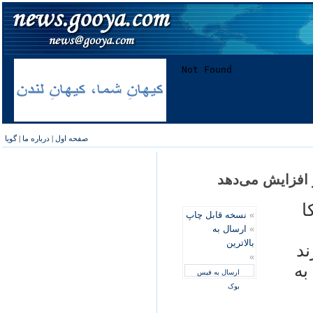
صفحه اول
|
درباره ما
|
گویا
ا
»
نسخه قابل چاپ
»
ارسال به
بالاترین
ند
»
به
ارسال به فیس
بوک