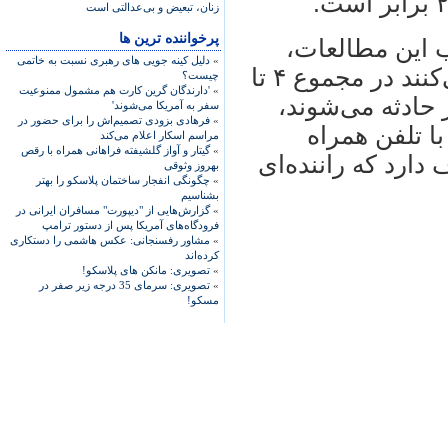
زنان، تبعیض و بی‌عدالتی است
پرخواننده ترین ها
ب این مطالعات،
»
دلیل کینه جویی های رهبری نسبت به خاتمی
رانندگانی که از تلفن همراه استفاده می‌کنند در مجموع ۴ تا
چیست؟
»
'دارندگان گرین کارت هم مشمول ممنوعیت
 حادثه می‌شوند،
سفر به آمریکا می‌شوند'
»
فرهادی بزودی تصمیم‌اش را برای حضور در
با تلفن همراه
مراسم اسکار اعلام می‌کند
»
گیتار و آواز گلشیفته فراهانی همراه با رقص
دارد که راننده‌ای
بهروز وثوقی
»
چگونگی انفجار ساختمان پلاسکو را بهتر
بشناسیم
»
گزارش‌هایی از "دیپورت" مسافران ایرانی در
فرودگاه‌های آمریکا پس از دستور ترامپ
»
مشاور رفسنجانی: عکس هاشمی را دستکاری
کرده‌اند
»
تصویری: مانکن های پلاسکو!
»
تصویری: سرمای 35 درجه زیر صفر در
مسکو!