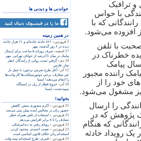
 و ترافیک
خواندنی ها و دیدنی ها
نندگی با حواس
رانندگانی که با
 افزوده می‌شود.
در همين زمينه
3 فروردین»
۸۶۱ حادثه جاده‌ای و ۶۱ هزار حادثه
صحبت با تلفن
دیده در ۶ روز گذشته، مهر
27 اسفند»
صرف روزانه ۵ ساعت برای ارسال
دیده خطرناک در
پیامک در میان 55درصد از جوانان تهرانی، مهر
24 دی»
گرفتن تست روانی از رانندگان خطر
رسال پیامک
ساز، فارس
12 آذر»
آغاز طرح ضربتي برخورد با حمل بار
امک راننده مجبور
غير متعارف: برخي موتورسيكلت‌ها كار وانت‌ها
را انجام مي‌دهند! ایسنا
ای خود را از
10 آذر»
خروج قطار از ريل در ايستگاه
سپيددشت، ایسنا
نیز مشغول می‌شود.
بخوانید!
انندگی را ارسال
25 فروردین »
اکرم مصوری منش: کاهش
حضور زنان در مجالس آینده پیش بینی می‌شد
ک پژوهش که در
25 فروردین »
استفاده از تلفن همراه خطر
تصادف را تا ۸ برابر افزایش می‌دهد
انندگانی که هنگام
23 فروردین »
رویای رفتن به دندانپزشکی
23 فروردین »
نعمت احمدی: محدود کردن
 یک رویداد حادثه
استخدام زنان خلاف قانون اساسی است
23 فروردین »
قنبری: طرح استخدام نیمه وقت