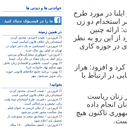
خواندنی ها و دیدنی ها
ایلنا در مورد طرح
ر استخدام دو زن
 ارائه چنین
در همين زمينه
 از این رو به نظر
23 فروردین»
نعمت احمدی: محدود کردن
استخدام زنان خلاف قانون اساسی است
ی در حوزه کاری
14 فروردین»
اسیدپاشی به یک دختر جوان در
تهران در اولین روز سال جدید
5 فروردین»
جمع‌آوري مشاركت‌هاي مردمي
براي كمك به زنان معتاد در حال ترك، ایسنا
19 بهمن»
امنیت عاطفی و اقتصادی زنان عامل
رد و افزود: هراز
مهم تحكیم نهاد خانواده، ایرنا
15 بهمن»
برنامه جامع خلاءهای قانونی حوزه
ی در ارتباط با
زنان تدوین می‌شود، مهر
بخوانید!
23 فروردین »
نعمت احمدی: محدود کردن
 زنان ریاست
استخدام زنان خلاف قانون اساسی است
23 فروردین »
قنبری: طرح استخدام نیمه وقت
ن انجام داده
زنان، تبعیض و بی‌عدالتی است
23 فروردین »
از نیکی کریمی به عنوان فیلم
هوری تاکنون هیچ
ساز سلامت محور تقدیر می‌شود
23 فروردین »
مصادیق منجر به ممنوعیت از
ست.
تحصیل باید اعلام شود
23 فروردین »
کشف سکه‌های ۱۸۰۰ ساله