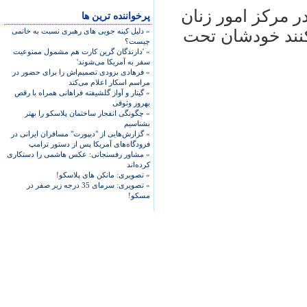
ر مرکز امور زنان
پرخواننده ترین ها
کنند خودشان تحت
»
دلیل کینه جویی های رهبری نسبت به خاتمی
چیست؟
»
'دارندگان گرین کارت هم مشمول ممنوعیت
سفر به آمریکا می‌شوند'
»
فرهادی بزودی تصمیم‌اش را برای حضور در
مراسم اسکار اعلام می‌کند
»
گیتار و آواز گلشیفته فراهانی همراه با رقص
بهروز وثوقی
»
چگونگی انفجار ساختمان پلاسکو را بهتر
بشناسیم
»
گزارش‌هایی از "دیپورت" مسافران ایرانی در
فرودگاه‌های آمریکا پس از دستور ترامپ
»
مشاور رفسنجانی: عکس هاشمی را دستکاری
کرده‌اند
»
تصویری: مانکن های پلاسکو!
»
تصویری: سرمای 35 درجه زیر صفر در
مسکو!