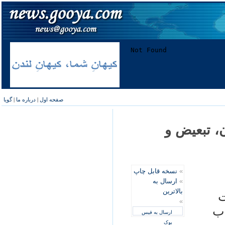
صفحه اول
|
درباره ما
|
گویا
، تبعیض و
»
نسخه قابل چاپ
»
ارسال به
بالاترین
ت
»
اب
ارسال به فیس
بوک