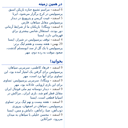
در همين زمينه
6 اسفند»
مراسم تشييع جنازه بازيكن اسبق
پرسپوليس در كرج برگزار مي‌شود، ایرنا
5 اسفند»
غيبت كريمي و پتروويچ در ديدار
پرسپوليس مقابل سپاهان، فارس
4 اسفند»
وينگادا: بازيكنان ما از شرايط آرماني
دور بودند، استقلال شانس بيشتري براي
قهرماني دارد، ايسنا
4 اسفند»
توقف پرسپوليس در شيراز، ايسنا
29 بهمن»
هفته بيست و هفتم ليگ برتر:
پرسپوليس با يک گل از سد ابومسلم گذشت،
صعود موقت به رده دوم، مهر
بخوانید!
9 اسفند »
فرهاد کاظمی، سرمربی سپاهان:
پرسپوليس برای گرفتن يک امتياز آمده بود، اين
تساوی برای آنها برد است، مهر
9 اسفند »
وينگادا، سرمربی پرسپوليس: تساوی
برای اين بازی اروپايی عادلانه بود، مهر
9 اسفند »
ديدار دوستانه تيم ملی فوتبال ايران
مقابل قطر لغو شد، بازی ايران ـ مراکش در
اسپانيا قطعی است، ايسنا
9 اسفند »
هفته بيست و نهم ليگ برتر: تساوی
پرسپوليس ـ سپاهان در اصفهان، پيروزی
ذوب‌آهن، صبا، راه‌آهن، داماش و مس، ايسنا
9 اسفند »
محسن خلیلی با سپاهان به میدان
می‌رود، خبرآنلاين