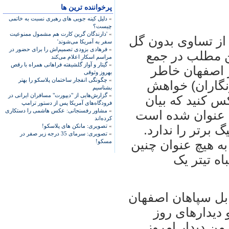
پرخواننده ترین ها
»
دلیل کینه جویی های رهبری نسبت به خاتمی
چیست؟
»
'دارندگان گرین کارت هم مشمول ممنوعیت
 از تساوی بدون گل
سفر به آمریکا می‌شوند'
»
فرهادی بزودی تصمیم‌اش را برای حضور در
ن مطلب در جمع
مراسم اسکار اعلام می‌کند
»
گیتار و آواز گلشیفته فراهانی همراه با رقص
 اصفهان خاطر
بهروز وثوقی
»
چگونگی انفجار ساختمان پلاسکو را بهتر
رنگاران) خواهش
بشناسیم
»
گزارش‌هایی از "دیپورت" مسافران ایرانی در
 کنيد که بيان
فرودگاه‌های آمریکا پس از دستور ترامپ
»
مشاور رفسنجانی: عکس هاشمی را دستکاری
ن عنوان شده است
کرده‌اند
»
تصویری: مانکن های پلاسکو!
برتر را ندارد.
»
تصویری: سرمای 35 درجه زیر صفر در
ه هيچ عنوان چنين
مسکو!
اه تيتر يک
ابل سپاهان اصفهان
ديدارهای روز
 من ديدار امروز