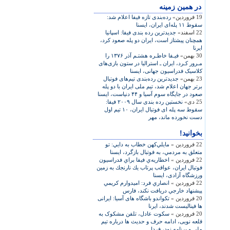
در همين زمينه
19 فروردین»
رده‌بندی تازه فيفا اعلام شد:
سقوط ۱۱ پله‌ای ايران، ايسنا
22 اسفند»
جديدترين رده بندی فيفا: اسپانيا
همچنان پيشتاز است، ايران دو پله صعود کرد،
ايرنا
30 بهمن»
فیـفا خاطـره‌ هشتـم آذر ۱۳۷۶ را
مـرور کـرد، ايران ـ استراليا در ستون بازی‌های
کلاسيک فدراسيون جهانی، ايسنا
23 بهمن»
جديدترين رده‌بندی تيم‌های فوتبال
برتر جهان اعلام شد، تيم ملی ايران با دو پله
صعود در جايگاه سوم آسيا و ۴۴ دنياست، ايسنا
25 دی»
نخستين رده بندی سال ۲۰۰۹ فيفا:
سقوط سه پله ای فوتبال ايران، ۱۰ تيم اول
دست نخورده ماند، مهر
بخوانید!
22 فروردین »
مايلي‌كهن خطاب به دايي: تو
متعلق به مردمي، به فوتبال بازگرد، ايسنا
22 فروردین »
اخطاريه‌ي فيفا براي فدراسيون
فوتبال ايران، عواقب پرتاب يك نارنجك به زمين
ورزشگاه آزادی، ايسنا
22 فروردین »
انصاري فرد: اميدوارم كريمي
پيشنهاد خارجي دريافت نكند، فارس
20 فروردین »
تکواندو باشگاه های آسيا: ايرانی
ها فيناليست شدند، ايرنا
20 فروردین »
سکوت عادل، تلفن مشکوک به
قلعه نويی، ادامه حرف و حديث ها درباره تيم
ملی و برنامه نود، فردا