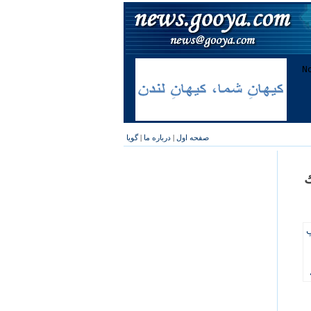
صفحه اول
|
درباره ما
|
گویا
ك
پ